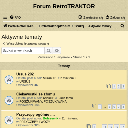
Forum RetroTRAKTOR
FAQ
Zarejestruj się
Zaloguj się
S
Portal RetroTRAKTOR.pl
retrotraktor.pl/forum
Szukaj
Aktywne tematy
z
Aktywne tematy
u
Wyszukiwanie zaawansowane
k
Szukaj
Wyszukiwanie zaawansowane
a
Znaleziono 15 wyników • Strona
1
z
1
j
Tematy
Ursus 202
Ostatni post autor:
Muran001
«
2 min temu
w
URSUS
Odpowiedzi:
46
1
2
3
Ciekawostki ze złomu
Ostatni post autor:
Adam03
«
5 min temu
w
POSZUKIWANY, POSZUKIWANA
Odpowiedzi:
145
1
5
6
7
8
…
Przyczepy ogólnie ....
Ostatni post autor:
Bolszewik
«
11 min temu
w
PRZYCZEPY I WOZY
Odpowiedzi:
325
1
14
15
16
17
…