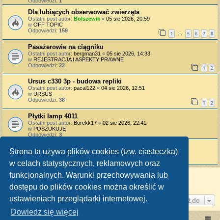
Odpowiedzi:
1
Dla lubiących obserwować zwierzęta
Ostatni post autor:
Bolszewik
«
05 sie 2026, 20:59
w
OFF TOPIC
Odpowiedzi:
159
1
5
6
7
8
…
Pasażerowie na ciągniku
Ostatni post autor:
bergman31
«
05 sie 2026, 14:33
w
REJESTRACJA I ASPEKTY PRAWNE
Odpowiedzi:
22
1
2
Ursus c330 3p - budowa repliki
Ostatni post autor:
pacal122
«
04 sie 2026, 12:51
w
URSUS
Odpowiedzi:
38
1
2
Płytki lamp 4011
Ostatni post autor:
Borekk17
«
02 sie 2026, 22:41
w
POSZUKUJĘ
Odpowiedzi:
3
Uszczelka od dźwigni gazu C-328
Strona ta używa plików cookies (tzw. ciasteczka)
Ostatni post autor:
Aro
«
01 sie 2026, 18:51
w
URSUS
w celach statystycznych, reklamowych oraz
funkcjonalnych. Warunki przechowywania lub
Znaleziono 15 wyników • Strona
1
z
1
dostępu do plików cookies można określić w
ustawieniach przeglądarki internetowej.
Przejdź do
Dowiedz się więcej
Portal RetroTRAKTOR.pl
retrotraktor.pl/forum