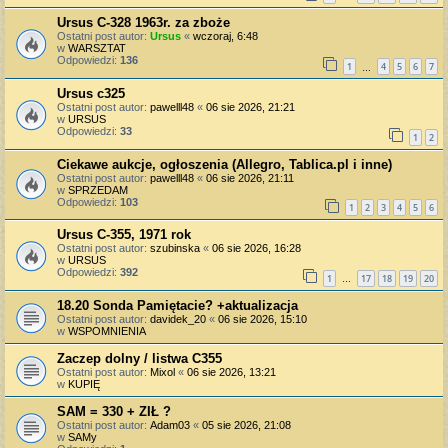
Ursus C-328 1963r. za zboże
Ostatni post autor:
Ursus
«
wczoraj, 6:48
w
WARSZTAT
Odpowiedzi:
136
1
4
5
6
7
…
Ursus c325
Ostatni post autor:
pawelll48
«
06 sie 2026, 21:21
w
URSUS
Odpowiedzi:
33
1
2
Ciekawe aukcje, ogłoszenia (Allegro, Tablica.pl i inne)
Ostatni post autor:
pawelll48
«
06 sie 2026, 21:11
w
SPRZEDAM
Odpowiedzi:
103
1
2
3
4
5
6
Ursus C-355, 1971 rok
Ostatni post autor:
szubinska
«
06 sie 2026, 16:28
w
URSUS
Odpowiedzi:
392
1
17
18
19
20
…
18.20 Sonda Pamiętacie? +aktualizacja
Ostatni post autor:
davidek_20
«
06 sie 2026, 15:10
w
WSPOMNIENIA
Zaczep dolny / listwa C355
Ostatni post autor:
Mixol
«
06 sie 2026, 13:21
w
KUPIĘ
SAM = 330 + ZIŁ ?
Ostatni post autor:
Adam03
«
05 sie 2026, 21:08
w
SAMy