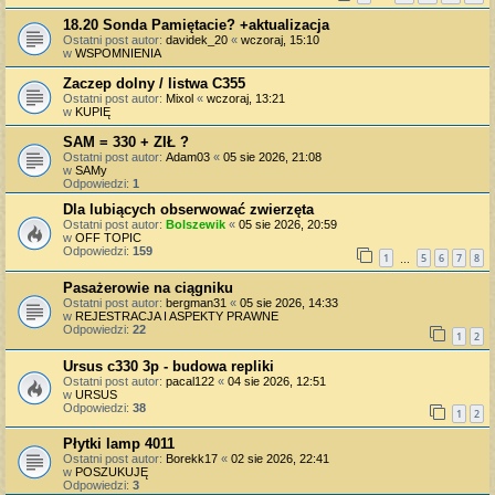
18.20 Sonda Pamiętacie? +aktualizacja
Ostatni post autor:
davidek_20
«
wczoraj, 15:10
w
WSPOMNIENIA
Zaczep dolny / listwa C355
Ostatni post autor:
Mixol
«
wczoraj, 13:21
w
KUPIĘ
SAM = 330 + ZIŁ ?
Ostatni post autor:
Adam03
«
05 sie 2026, 21:08
w
SAMy
Odpowiedzi:
1
Dla lubiących obserwować zwierzęta
Ostatni post autor:
Bolszewik
«
05 sie 2026, 20:59
w
OFF TOPIC
Odpowiedzi:
159
1
5
6
7
8
…
Pasażerowie na ciągniku
Ostatni post autor:
bergman31
«
05 sie 2026, 14:33
w
REJESTRACJA I ASPEKTY PRAWNE
Odpowiedzi:
22
1
2
Ursus c330 3p - budowa repliki
Ostatni post autor:
pacal122
«
04 sie 2026, 12:51
w
URSUS
Odpowiedzi:
38
1
2
Płytki lamp 4011
Ostatni post autor:
Borekk17
«
02 sie 2026, 22:41
w
POSZUKUJĘ
Odpowiedzi:
3