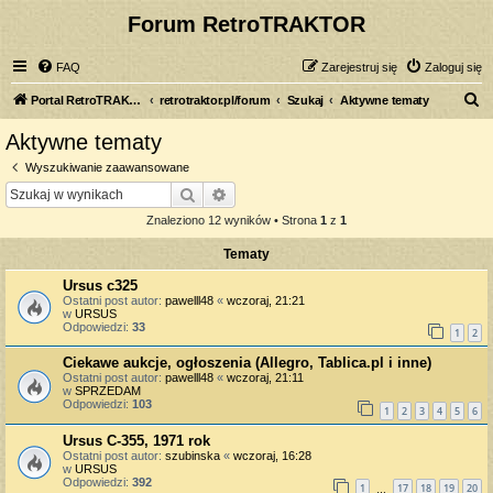
Forum RetroTRAKTOR
FAQ
Zarejestruj się
Zaloguj się
S
Portal RetroTRAKTOR.pl
retrotraktor.pl/forum
Szukaj
Aktywne tematy
z
Aktywne tematy
u
Wyszukiwanie zaawansowane
k
Szukaj
Wyszukiwanie zaawansowane
a
Znaleziono 12 wyników • Strona
1
z
1
j
Tematy
Ursus c325
Ostatni post autor:
pawelll48
«
wczoraj, 21:21
w
URSUS
Odpowiedzi:
33
1
2
Ciekawe aukcje, ogłoszenia (Allegro, Tablica.pl i inne)
Ostatni post autor:
pawelll48
«
wczoraj, 21:11
w
SPRZEDAM
Odpowiedzi:
103
1
2
3
4
5
6
Ursus C-355, 1971 rok
Ostatni post autor:
szubinska
«
wczoraj, 16:28
w
URSUS
Odpowiedzi:
392
1
17
18
19
20
…