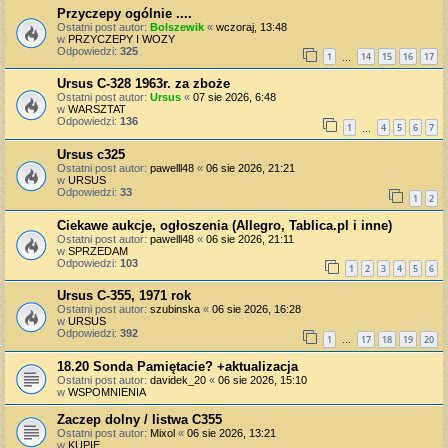
Przyczepy ogólnie ....
Ostatni post autor:
Bolszewik
«
wczoraj, 13:48
w
PRZYCZEPY I WOZY
Odpowiedzi:
325
1
14
15
16
17
…
Ursus C-328 1963r. za zboże
Ostatni post autor:
Ursus
«
07 sie 2026, 6:48
w
WARSZTAT
Odpowiedzi:
136
1
4
5
6
7
…
Ursus c325
Ostatni post autor:
pawelll48
«
06 sie 2026, 21:21
w
URSUS
Odpowiedzi:
33
1
2
Ciekawe aukcje, ogłoszenia (Allegro, Tablica.pl i inne)
Ostatni post autor:
pawelll48
«
06 sie 2026, 21:11
w
SPRZEDAM
Odpowiedzi:
103
1
2
3
4
5
6
Ursus C-355, 1971 rok
Ostatni post autor:
szubinska
«
06 sie 2026, 16:28
w
URSUS
Odpowiedzi:
392
1
17
18
19
20
…
18.20 Sonda Pamiętacie? +aktualizacja
Ostatni post autor:
davidek_20
«
06 sie 2026, 15:10
w
WSPOMNIENIA
Zaczep dolny / listwa C355
Ostatni post autor:
Mixol
«
06 sie 2026, 13:21
w
KUPIĘ