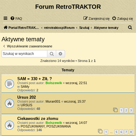
Forum RetroTRAKTOR
FAQ
Zarejestruj się
Zaloguj się
S
Portal RetroTRAKTOR.pl
retrotraktor.pl/forum
Szukaj
Aktywne tematy
z
Aktywne tematy
u
Wyszukiwanie zaawansowane
k
Szukaj
Wyszukiwanie zaawansowane
a
Znaleziono 14 wyników • Strona
1
z
1
j
Tematy
SAM = 330 + ZIŁ ?
Ostatni post autor:
Bolszewik
«
wczoraj, 22:51
w
SAMy
Odpowiedzi:
2
Ursus 202
Ostatni post autor:
Muran001
«
wczoraj, 15:37
w
URSUS
Odpowiedzi:
48
1
2
3
Ciekawostki ze złomu
Ostatni post autor:
Bolszewik
«
wczoraj, 14:07
w
POSZUKIWANY, POSZUKIWANA
Odpowiedzi:
146
1
5
6
7
8
…