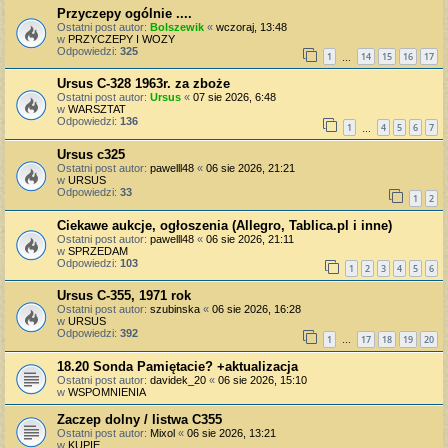
Przyczepy ogólnie ....
Ostatni post autor:
Bolszewik
«
wczoraj, 13:48
w
PRZYCZEPY I WOZY
Odpowiedzi:
325
1
14
15
16
17
…
Ursus C-328 1963r. za zboże
Ostatni post autor:
Ursus
«
07 sie 2026, 6:48
w
WARSZTAT
Odpowiedzi:
136
1
4
5
6
7
…
Ursus c325
Ostatni post autor:
pawelll48
«
06 sie 2026, 21:21
w
URSUS
Odpowiedzi:
33
1
2
Ciekawe aukcje, ogłoszenia (Allegro, Tablica.pl i inne)
Ostatni post autor:
pawelll48
«
06 sie 2026, 21:11
w
SPRZEDAM
Odpowiedzi:
103
1
2
3
4
5
6
Ursus C-355, 1971 rok
Ostatni post autor:
szubinska
«
06 sie 2026, 16:28
w
URSUS
Odpowiedzi:
392
1
17
18
19
20
…
18.20 Sonda Pamiętacie? +aktualizacja
Ostatni post autor:
davidek_20
«
06 sie 2026, 15:10
w
WSPOMNIENIA
Zaczep dolny / listwa C355
Ostatni post autor:
Mixol
«
06 sie 2026, 13:21
w
KUPIĘ