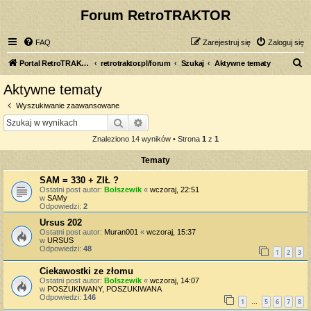
Forum RetroTRAKTOR
FAQ
Zarejestruj się
Zaloguj się
S
Portal RetroTRAKTOR.pl
retrotraktor.pl/forum
Szukaj
Aktywne tematy
z
Aktywne tematy
u
Wyszukiwanie zaawansowane
k
Szukaj
Wyszukiwanie zaawansowane
a
Znaleziono 14 wyników • Strona
1
z
1
j
Tematy
SAM = 330 + ZIŁ ?
Ostatni post autor:
Bolszewik
«
wczoraj, 22:51
w
SAMy
Odpowiedzi:
2
Ursus 202
Ostatni post autor:
Muran001
«
wczoraj, 15:37
w
URSUS
Odpowiedzi:
48
1
2
3
Ciekawostki ze złomu
Ostatni post autor:
Bolszewik
«
wczoraj, 14:07
w
POSZUKIWANY, POSZUKIWANA
Odpowiedzi:
146
1
5
6
7
8
…