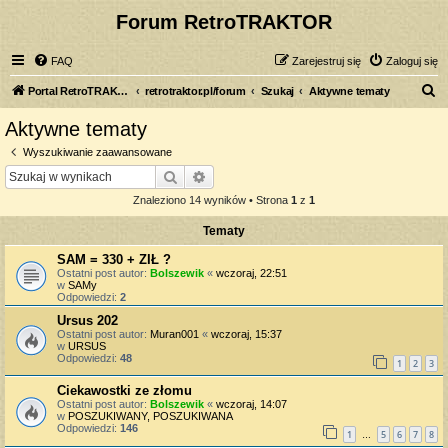
Forum RetroTRAKTOR
FAQ
Zarejestruj się
Zaloguj się
S
Portal RetroTRAKTOR.pl
retrotraktor.pl/forum
Szukaj
Aktywne tematy
z
Aktywne tematy
u
Wyszukiwanie zaawansowane
k
Szukaj
Wyszukiwanie zaawansowane
a
Znaleziono 14 wyników • Strona
1
z
1
j
Tematy
SAM = 330 + ZIŁ ?
Ostatni post autor:
Bolszewik
«
wczoraj, 22:51
w
SAMy
Odpowiedzi:
2
Ursus 202
Ostatni post autor:
Muran001
«
wczoraj, 15:37
w
URSUS
Odpowiedzi:
48
1
2
3
Ciekawostki ze złomu
Ostatni post autor:
Bolszewik
«
wczoraj, 14:07
w
POSZUKIWANY, POSZUKIWANA
Odpowiedzi:
146
1
5
6
7
8
…