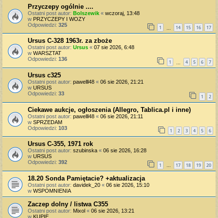
Przyczepy ogólnie ....
Ostatni post autor:
Bolszewik
«
wczoraj, 13:48
w
PRZYCZEPY I WOZY
Odpowiedzi:
325
1
14
15
16
17
…
Ursus C-328 1963r. za zboże
Ostatni post autor:
Ursus
«
07 sie 2026, 6:48
w
WARSZTAT
Odpowiedzi:
136
1
4
5
6
7
…
Ursus c325
Ostatni post autor:
pawelll48
«
06 sie 2026, 21:21
w
URSUS
Odpowiedzi:
33
1
2
Ciekawe aukcje, ogłoszenia (Allegro, Tablica.pl i inne)
Ostatni post autor:
pawelll48
«
06 sie 2026, 21:11
w
SPRZEDAM
Odpowiedzi:
103
1
2
3
4
5
6
Ursus C-355, 1971 rok
Ostatni post autor:
szubinska
«
06 sie 2026, 16:28
w
URSUS
Odpowiedzi:
392
1
17
18
19
20
…
18.20 Sonda Pamiętacie? +aktualizacja
Ostatni post autor:
davidek_20
«
06 sie 2026, 15:10
w
WSPOMNIENIA
Zaczep dolny / listwa C355
Ostatni post autor:
Mixol
«
06 sie 2026, 13:21
w
KUPIĘ