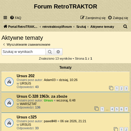
Forum RetroTRAKTOR
FAQ
Zarejestruj się
Zaloguj się
S
Portal RetroTRAKTOR.pl
retrotraktor.pl/forum
Szukaj
Aktywne tematy
z
Aktywne tematy
u
Wyszukiwanie zaawansowane
k
Szukaj
Wyszukiwanie zaawansowane
a
Znaleziono 13 wyników • Strona
1
z
1
j
Tematy
Ursus 202
Ostatni post autor:
Adam03
«
dzisiaj, 10:26
w
URSUS
Odpowiedzi:
43
1
2
3
Ursus C-328 1963r. za zboże
Ostatni post autor:
Ursus
«
wczoraj, 6:48
w
WARSZTAT
Odpowiedzi:
136
1
4
5
6
7
…
Ursus c325
Ostatni post autor:
pawelll48
«
06 sie 2026, 21:21
w
URSUS
Odpowiedzi:
33
1
2