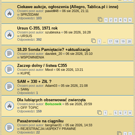
Ciekawe aukcje, ogłoszenia (Allegro, Tablica.pl i inne)
Ostatni post autor:
pawelll48
«
06 sie 2026, 21:11
w
SPRZEDAM
Odpowiedzi:
103
1
2
3
4
5
6
Ursus C-355, 1971 rok
Ostatni post autor:
szubinska
«
06 sie 2026, 16:28
w
URSUS
Odpowiedzi:
392
1
17
18
19
20
…
18.20 Sonda Pamiętacie? +aktualizacja
Ostatni post autor:
davidek_20
«
06 sie 2026, 15:10
w
WSPOMNIENIA
Zaczep dolny / listwa C355
Ostatni post autor:
Mixol
«
06 sie 2026, 13:21
w
KUPIĘ
SAM = 330 + ZIŁ ?
Ostatni post autor:
Adam03
«
05 sie 2026, 21:08
w
SAMy
Odpowiedzi:
1
Dla lubiących obserwować zwierzęta
Ostatni post autor:
Bolszewik
«
05 sie 2026, 20:59
w
OFF TOPIC
Odpowiedzi:
159
1
5
6
7
8
…
Pasażerowie na ciągniku
Ostatni post autor:
bergman31
«
05 sie 2026, 14:33
w
REJESTRACJA I ASPEKTY PRAWNE
Odpowiedzi:
22
1
2