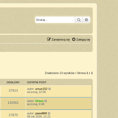
Szukaj
Wyszukiwanie z
Zarejestruj się
Zaloguj się
Znaleziono 13 wyników • Strona
1
z
1
ODSŁONY
OSTATNI POST
autor:
ursus152
37913
wczoraj, 22:06
autor:
Ursus
132561
wczoraj, 6:48
autor:
pawelll48
27875
06 sie 2026, 21:21