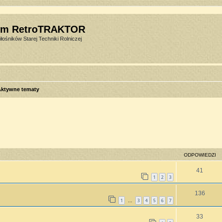
um RetroTRAKTOR
łośników Starej Techniki Rolniczej
Aktywne tematy
sowane
ODPOWIEDZI
41
1
2
3
136
1
3
4
5
6
7
…
33