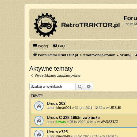
For
Forum Mi
Więcej…
FAQ
Portal RetroTRAKTOR.pl
retrotraktor.pl/forum
Szukaj
Aktywne tematy
Wyszukiwanie zaawansowane
Szukaj
Wyszukiwanie zaawan
TEMATY
Ursus 202
autor:
Muran001
»
31 gru 2011, 12:32
» w
URSUS
Ursus C-328 1963r. za zboże
autor:
Ursus
»
25 lis 2020, 0:04
» w
WARSZTAT
Ursus c325
autor:
pawelll48
»
21 sie 2023, 8:37
» w
URSUS