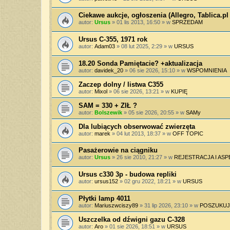
Ciekawe aukcje, ogłoszenia (Allegro, Tablica.pl 
autor:
Ursus
»
01 lis 2013, 16:50
» w
SPRZEDAM
Ursus C-355, 1971 rok
autor:
Adam03
»
08 lut 2025, 2:29
» w
URSUS
18.20 Sonda Pamiętacie? +aktualizacja
autor:
davidek_20
»
06 sie 2026, 15:10
» w
WSPOMNIENIA
Zaczep dolny / listwa C355
autor:
Mixol
»
06 sie 2026, 13:21
» w
KUPIĘ
SAM = 330 + ZIŁ ?
autor:
Bolszewik
»
05 sie 2026, 20:55
» w
SAMy
Dla lubiących obserwować zwierzęta
autor:
marek
»
04 lut 2013, 18:37
» w
OFF TOPIC
Pasażerowie na ciągniku
autor:
Ursus
»
26 sie 2010, 21:27
» w
REJESTRACJA I AS
Ursus c330 3p - budowa repliki
autor:
ursus152
»
02 gru 2022, 18:21
» w
URSUS
Płytki lamp 4011
autor:
Mariuszwciszy89
»
31 lip 2026, 23:10
» w
POSZUKUJ
Uszczelka od dźwigni gazu C-328
autor:
Aro
»
01 sie 2026, 18:51
» w
URSUS