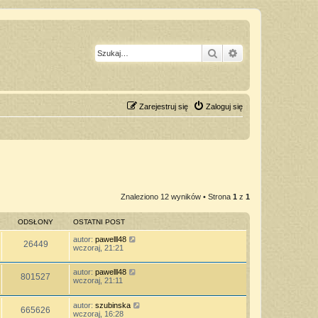
Szukaj
Wyszukiwanie z
Zarejestruj się
Zaloguj się
Znaleziono 12 wyników • Strona
1
z
1
ODSŁONY
OSTATNI POST
autor:
pawelll48
26449
wczoraj, 21:21
autor:
pawelll48
801527
wczoraj, 21:11
autor:
szubinska
665626
wczoraj, 16:28