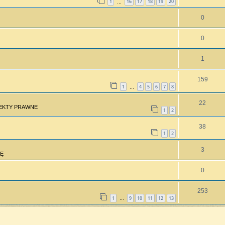
1
16
17
18
19
20
…
0
0
1
159
1
4
5
6
7
8
…
22
PEKTY PRAWNE
1
2
38
1
2
3
Ę
0
253
1
9
10
11
12
13
…