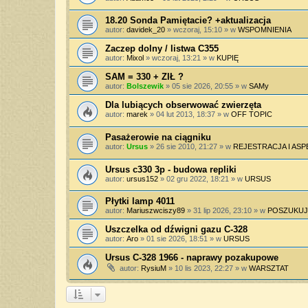
18.20 Sonda Pamiętacie? +aktualizacja
autor:
davidek_20
»
wczoraj, 15:10
» w
WSPOMNIENIA
Zaczep dolny / listwa C355
autor:
Mixol
»
wczoraj, 13:21
» w
KUPIĘ
SAM = 330 + ZIŁ ?
autor:
Bolszewik
»
05 sie 2026, 20:55
» w
SAMy
Dla lubiących obserwować zwierzęta
autor:
marek
»
04 lut 2013, 18:37
» w
OFF TOPIC
Pasażerowie na ciągniku
autor:
Ursus
»
26 sie 2010, 21:27
» w
REJESTRACJA I AS
Ursus c330 3p - budowa repliki
autor:
ursus152
»
02 gru 2022, 18:21
» w
URSUS
Płytki lamp 4011
autor:
Mariuszwciszy89
»
31 lip 2026, 23:10
» w
POSZUKUJ
Uszczelka od dźwigni gazu C-328
autor:
Aro
»
01 sie 2026, 18:51
» w
URSUS
Ursus C-328 1966 - naprawy pozakupowe
autor:
RysiuM
»
10 lis 2023, 22:27
» w
WARSZTAT