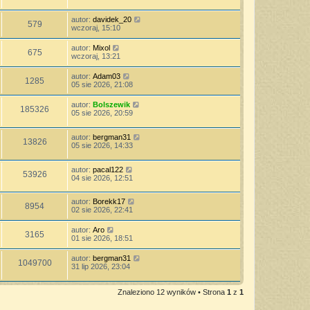
autor:
davidek_20
579
wczoraj, 15:10
autor:
Mixol
675
wczoraj, 13:21
autor:
Adam03
1285
05 sie 2026, 21:08
autor:
Bolszewik
185326
05 sie 2026, 20:59
autor:
bergman31
13826
05 sie 2026, 14:33
autor:
pacal122
53926
04 sie 2026, 12:51
autor:
Borekk17
8954
02 sie 2026, 22:41
autor:
Aro
3165
01 sie 2026, 18:51
autor:
bergman31
1049700
31 lip 2026, 23:04
Znaleziono 12 wyników • Strona
1
z
1