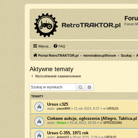
For
Forum Mi
Więcej…
FAQ
Portal RetroTRAKTOR.pl
retrotraktor.pl/forum
Szukaj
Aktywne tematy
Wyszukiwanie zaawansowane
Szukaj
Wyszukiwanie zaawan
TEMATY
Ursus c325
autor:
pawelll48
»
21 sie 2023, 8:37
» w
URSUS
Ciekawe aukcje, ogłoszenia (Allegro, Tablica.pl 
autor:
Ursus
»
01 lis 2013, 16:50
» w
SPRZEDAM
Ursus C-355, 1971 rok
autor:
Adam03
»
08 lut 2025, 2:29
» w
URSUS