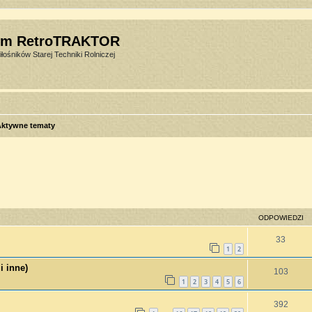
um RetroTRAKTOR
łośników Starej Techniki Rolniczej
Aktywne tematy
sowane
ODPOWIEDZI
33
1
2
i inne)
103
1
2
3
4
5
6
392