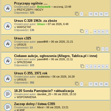
Przyczepy ogólnie ....
Ostatni post autor:
Bolszewik
«
wczoraj, 13:48
w
PRZYCZEPY I WOZY
Odpowiedzi:
325
1
14
15
16
17
…
Ursus C-328 1963r. za zboże
Ostatni post autor:
Ursus
«
07 sie 2026, 6:48
w
WARSZTAT
Odpowiedzi:
136
1
4
5
6
7
…
Ursus c325
Ostatni post autor:
pawelll48
«
06 sie 2026, 21:21
w
URSUS
Odpowiedzi:
33
1
2
Ciekawe aukcje, ogłoszenia (Allegro, Tablica.pl i inne)
Ostatni post autor:
pawelll48
«
06 sie 2026, 21:11
w
SPRZEDAM
Odpowiedzi:
103
1
2
3
4
5
6
Ursus C-355, 1971 rok
Ostatni post autor:
szubinska
«
06 sie 2026, 16:28
w
URSUS
Odpowiedzi:
392
1
17
18
19
20
…
18.20 Sonda Pamiętacie? +aktualizacja
Ostatni post autor:
davidek_20
«
06 sie 2026, 15:10
w
WSPOMNIENIA
Zaczep dolny / listwa C355
Ostatni post autor:
Mixol
«
06 sie 2026, 13:21
w
KUPIĘ