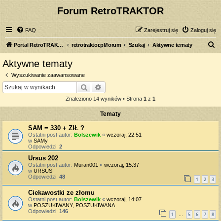
Forum RetroTRAKTOR
FAQ
Zarejestruj się
Zaloguj się
S
Portal RetroTRAKTOR.pl
retrotraktor.pl/forum
Szukaj
Aktywne tematy
z
Aktywne tematy
u
Wyszukiwanie zaawansowane
k
Szukaj
Wyszukiwanie zaawansowane
a
Znaleziono 14 wyników • Strona
1
z
1
j
Tematy
SAM = 330 + ZIŁ ?
Ostatni post autor:
Bolszewik
«
wczoraj, 22:51
w
SAMy
Odpowiedzi:
2
Ursus 202
Ostatni post autor:
Muran001
«
wczoraj, 15:37
w
URSUS
Odpowiedzi:
48
1
2
3
Ciekawostki ze złomu
Ostatni post autor:
Bolszewik
«
wczoraj, 14:07
w
POSZUKIWANY, POSZUKIWANA
Odpowiedzi:
146
1
5
6
7
8
…