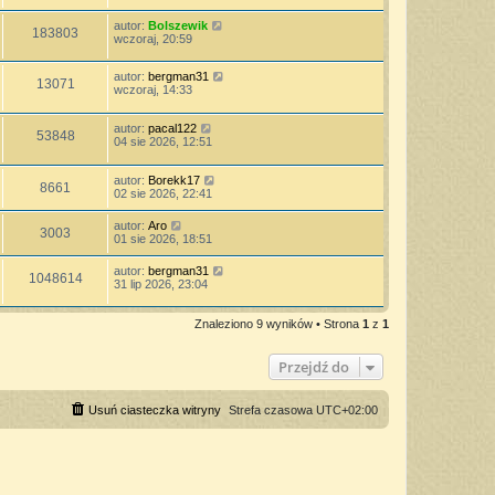
autor:
Bolszewik
183803
wczoraj, 20:59
autor:
bergman31
13071
wczoraj, 14:33
autor:
pacal122
53848
04 sie 2026, 12:51
autor:
Borekk17
8661
02 sie 2026, 22:41
autor:
Aro
3003
01 sie 2026, 18:51
autor:
bergman31
1048614
31 lip 2026, 23:04
Znaleziono 9 wyników • Strona
1
z
1
Przejdź do
Usuń ciasteczka witryny
Strefa czasowa
UTC+02:00