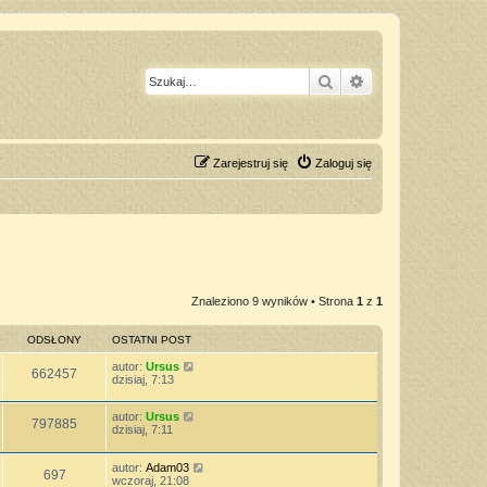
Szukaj
Wyszukiwanie z
Zarejestruj się
Zaloguj się
Znaleziono 9 wyników • Strona
1
z
1
ODSŁONY
OSTATNI POST
autor:
Ursus
662457
dzisiaj, 7:13
autor:
Ursus
797885
dzisiaj, 7:11
autor:
Adam03
697
wczoraj, 21:08