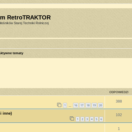
um RetroTRAKTOR
łośników Starej Techniki Rolniczej
Aktywne tematy
sowane
ODPOWIEDZI
388
1
16
17
18
19
20
…
i inne)
102
1
2
3
4
5
6
1