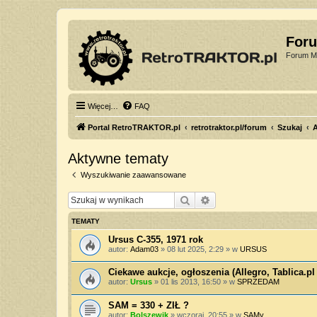
For
Forum Mi
Więcej…
FAQ
Portal RetroTRAKTOR.pl
retrotraktor.pl/forum
Szukaj
Aktywne tematy
Wyszukiwanie zaawansowane
Szukaj
Wyszukiwanie zaawan
TEMATY
Ursus C-355, 1971 rok
autor:
Adam03
»
08 lut 2025, 2:29
» w
URSUS
Ciekawe aukcje, ogłoszenia (Allegro, Tablica.pl 
autor:
Ursus
»
01 lis 2013, 16:50
» w
SPRZEDAM
SAM = 330 + ZIŁ ?
autor:
Bolszewik
»
wczoraj, 20:55
» w
SAMy