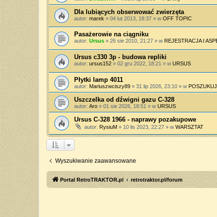
Dla lubiących obserwować zwierzęta
autor:
marek
»
04 lut 2013, 18:37
» w
OFF TOPIC
Pasażerowie na ciągniku
autor:
Ursus
»
26 sie 2010, 21:27
» w
REJESTRACJA I AS
Ursus c330 3p - budowa repliki
autor:
ursus152
»
02 gru 2022, 18:21
» w
URSUS
Płytki lamp 4011
autor:
Mariuszwciszy89
»
31 lip 2026, 23:10
» w
POSZUKUJ
Uszczelka od dźwigni gazu C-328
autor:
Aro
»
01 sie 2026, 18:51
» w
URSUS
Ursus C-328 1966 - naprawy pozakupowe
autor:
RysiuM
»
10 lis 2023, 22:27
» w
WARSZTAT
Wyszukiwanie zaawansowane
Portal RetroTRAKTOR.pl
retrotraktor.pl/forum