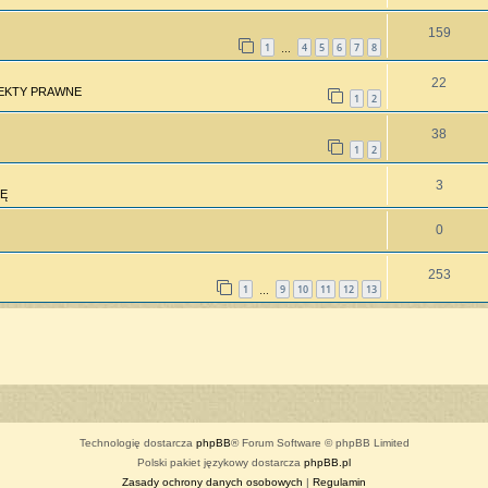
159
1
4
5
6
7
8
…
22
PEKTY PRAWNE
1
2
38
1
2
3
Ę
0
253
1
9
10
11
12
13
…
Technologię dostarcza
phpBB
® Forum Software © phpBB Limited
Polski pakiet językowy dostarcza
phpBB.pl
Zasady ochrony danych osobowych
|
Regulamin