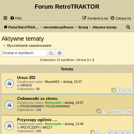
Forum RetroTRAKTOR
FAQ
Zarejestruj się
Zaloguj się
S
Portal RetroTRAKTOR.pl
retrotraktor.pl/forum
Szukaj
Aktywne tematy
z
Aktywne tematy
u
Wyszukiwanie zaawansowane
k
Szukaj
Wyszukiwanie zaawansowane
a
Znaleziono 14 wyników • Strona
1
z
1
j
Tematy
Ursus 202
Ostatni post autor:
Muran001
«
dzisiaj, 15:37
w
URSUS
Odpowiedzi:
48
1
2
3
Ciekawostki ze złomu
Ostatni post autor:
Bolszewik
«
dzisiaj, 14:07
w
POSZUKIWANY, POSZUKIWANA
Odpowiedzi:
146
1
5
6
7
8
…
Przyczepy ogólnie ....
Ostatni post autor:
Bolszewik
«
dzisiaj, 13:48
w
PRZYCZEPY I WOZY
Odpowiedzi:
325
1
14
15
16
17
…