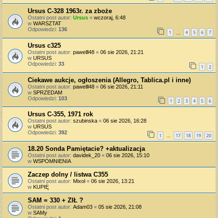
Ursus C-328 1963r. za zboże
Ostatni post autor:
Ursus
«
wczoraj, 6:48
w
WARSZTAT
Odpowiedzi:
136
1
4
5
6
7
…
Ursus c325
Ostatni post autor:
pawelll48
«
06 sie 2026, 21:21
w
URSUS
Odpowiedzi:
33
1
2
Ciekawe aukcje, ogłoszenia (Allegro, Tablica.pl i inne)
Ostatni post autor:
pawelll48
«
06 sie 2026, 21:11
w
SPRZEDAM
Odpowiedzi:
103
1
2
3
4
5
6
Ursus C-355, 1971 rok
Ostatni post autor:
szubinska
«
06 sie 2026, 16:28
w
URSUS
Odpowiedzi:
392
1
17
18
19
20
…
18.20 Sonda Pamiętacie? +aktualizacja
Ostatni post autor:
davidek_20
«
06 sie 2026, 15:10
w
WSPOMNIENIA
Zaczep dolny / listwa C355
Ostatni post autor:
Mixol
«
06 sie 2026, 13:21
w
KUPIĘ
SAM = 330 + ZIŁ ?
Ostatni post autor:
Adam03
«
05 sie 2026, 21:08
w
SAMy