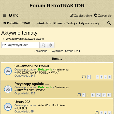
Forum RetroTRAKTOR
FAQ
Zarejestruj się
Zaloguj się
S
Portal RetroTRAKTOR.pl
retrotraktor.pl/forum
Szukaj
Aktywne tematy
z
Aktywne tematy
u
Wyszukiwanie zaawansowane
k
Szukaj
Wyszukiwanie zaawansowane
a
Znaleziono 15 wyników • Strona
1
z
1
j
Tematy
Ciekawostki ze złomu
Ostatni post autor:
Bolszewik
«
4 min temu
w
POSZUKIWANY, POSZUKIWANA
Odpowiedzi:
144
1
5
6
7
8
…
Przyczepy ogólnie ....
Ostatni post autor:
Bolszewik
«
5 min temu
w
PRZYCZEPY I WOZY
Odpowiedzi:
325
1
14
15
16
17
…
Ursus 202
Ostatni post autor:
Adam03
«
11 min temu
w
URSUS
Odpowiedzi:
45
1
2
3