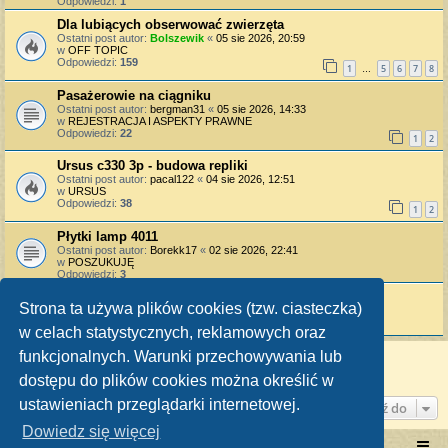
Odpowiedzi:
1
Dla lubiących obserwować zwierzęta
Ostatni post autor:
Bolszewik
«
05 sie 2026, 20:59
w
OFF TOPIC
Odpowiedzi:
159
1
5
6
7
8
…
Pasażerowie na ciągniku
Ostatni post autor:
bergman31
«
05 sie 2026, 14:33
w
REJESTRACJA I ASPEKTY PRAWNE
Odpowiedzi:
22
1
2
Ursus c330 3p - budowa repliki
Ostatni post autor:
pacal122
«
04 sie 2026, 12:51
w
URSUS
Odpowiedzi:
38
1
2
Płytki lamp 4011
Ostatni post autor:
Borekk17
«
02 sie 2026, 22:41
w
POSZUKUJĘ
Odpowiedzi:
3
Uszczelka od dźwigni gazu C-328
Strona ta używa plików cookies (tzw. ciasteczka)
Ostatni post autor:
Aro
«
01 sie 2026, 18:51
w
URSUS
w celach statystycznych, reklamowych oraz
funkcjonalnych. Warunki przechowywania lub
Znaleziono 15 wyników • Strona
1
z
1
dostępu do plików cookies można określić w
ustawieniach przeglądarki internetowej.
Przejdź do
Dowiedz się więcej
Portal RetroTRAKTOR.pl
retrotraktor.pl/forum