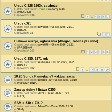
Ursus C-328 1963r. za zboże
Ostatni post autor:
Ursus
«
wczoraj, 6:48
w
WARSZTAT
Odpowiedzi:
136
1
4
5
6
7
…
Ursus c325
Ostatni post autor:
pawelll48
«
06 sie 2026, 21:21
w
URSUS
Odpowiedzi:
33
1
2
Ciekawe aukcje, ogłoszenia (Allegro, Tablica.pl i inne)
Ostatni post autor:
pawelll48
«
06 sie 2026, 21:11
w
SPRZEDAM
Odpowiedzi:
103
1
2
3
4
5
6
Ursus C-355, 1971 rok
Ostatni post autor:
szubinska
«
06 sie 2026, 16:28
w
URSUS
Odpowiedzi:
392
1
17
18
19
20
…
18.20 Sonda Pamiętacie? +aktualizacja
Ostatni post autor:
davidek_20
«
06 sie 2026, 15:10
w
WSPOMNIENIA
Zaczep dolny / listwa C355
Ostatni post autor:
Mixol
«
06 sie 2026, 13:21
w
KUPIĘ
SAM = 330 + ZIŁ ?
Ostatni post autor:
Adam03
«
05 sie 2026, 21:08
w
SAMy