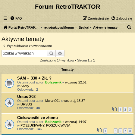
Forum RetroTRAKTOR
FAQ
Zarejestruj się
Zaloguj się
S
Portal RetroTRAKTOR.pl
retrotraktor.pl/forum
Szukaj
Aktywne tematy
z
Aktywne tematy
u
Wyszukiwanie zaawansowane
k
Szukaj
Wyszukiwanie zaawansowane
a
Znaleziono 14 wyników • Strona
1
z
1
j
Tematy
SAM = 330 + ZIŁ ?
Ostatni post autor:
Bolszewik
«
wczoraj, 22:51
w
SAMy
Odpowiedzi:
2
Ursus 202
Ostatni post autor:
Muran001
«
wczoraj, 15:37
w
URSUS
Odpowiedzi:
48
1
2
3
Ciekawostki ze złomu
Ostatni post autor:
Bolszewik
«
wczoraj, 14:07
w
POSZUKIWANY, POSZUKIWANA
Odpowiedzi:
146
1
5
6
7
8
…