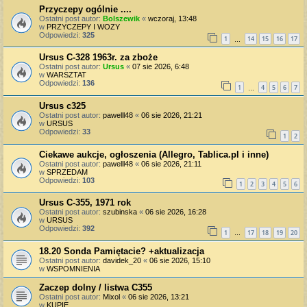
Przyczepy ogólnie ....
Ostatni post autor:
Bolszewik
«
wczoraj, 13:48
w
PRZYCZEPY I WOZY
Odpowiedzi:
325
1
14
15
16
17
…
Ursus C-328 1963r. za zboże
Ostatni post autor:
Ursus
«
07 sie 2026, 6:48
w
WARSZTAT
Odpowiedzi:
136
1
4
5
6
7
…
Ursus c325
Ostatni post autor:
pawelll48
«
06 sie 2026, 21:21
w
URSUS
Odpowiedzi:
33
1
2
Ciekawe aukcje, ogłoszenia (Allegro, Tablica.pl i inne)
Ostatni post autor:
pawelll48
«
06 sie 2026, 21:11
w
SPRZEDAM
Odpowiedzi:
103
1
2
3
4
5
6
Ursus C-355, 1971 rok
Ostatni post autor:
szubinska
«
06 sie 2026, 16:28
w
URSUS
Odpowiedzi:
392
1
17
18
19
20
…
18.20 Sonda Pamiętacie? +aktualizacja
Ostatni post autor:
davidek_20
«
06 sie 2026, 15:10
w
WSPOMNIENIA
Zaczep dolny / listwa C355
Ostatni post autor:
Mixol
«
06 sie 2026, 13:21
w
KUPIĘ