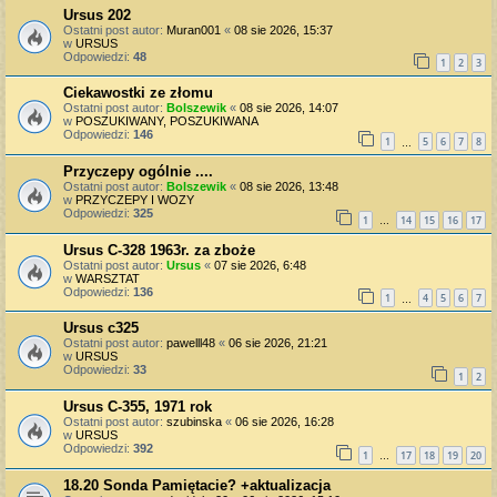
Ursus 202
Ostatni post autor:
Muran001
«
08 sie 2026, 15:37
w
URSUS
Odpowiedzi:
48
1
2
3
Ciekawostki ze złomu
Ostatni post autor:
Bolszewik
«
08 sie 2026, 14:07
w
POSZUKIWANY, POSZUKIWANA
Odpowiedzi:
146
1
5
6
7
8
…
Przyczepy ogólnie ....
Ostatni post autor:
Bolszewik
«
08 sie 2026, 13:48
w
PRZYCZEPY I WOZY
Odpowiedzi:
325
1
14
15
16
17
…
Ursus C-328 1963r. za zboże
Ostatni post autor:
Ursus
«
07 sie 2026, 6:48
w
WARSZTAT
Odpowiedzi:
136
1
4
5
6
7
…
Ursus c325
Ostatni post autor:
pawelll48
«
06 sie 2026, 21:21
w
URSUS
Odpowiedzi:
33
1
2
Ursus C-355, 1971 rok
Ostatni post autor:
szubinska
«
06 sie 2026, 16:28
w
URSUS
Odpowiedzi:
392
1
17
18
19
20
…
18.20 Sonda Pamiętacie? +aktualizacja