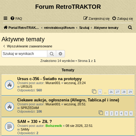
Forum RetroTRAKTOR
FAQ
Zarejestruj się
Zaloguj się
S
Portal RetroTRAKTOR.pl
retrotraktor.pl/forum
Szukaj
Aktywne tematy
z
Aktywne tematy
u
Wyszukiwanie zaawansowane
k
Szukaj
Wyszukiwanie zaawansowane
a
Znaleziono 14 wyników • Strona
1
z
1
j
Tematy
Ursus c-356 - Światło na prototypy
Ostatni post autor:
Muran001
«
wczoraj, 23:24
w
URSUS
Odpowiedzi:
560
1
26
27
28
29
…
Ciekawe aukcje, ogłoszenia (Allegro, Tablica.pl i inne)
Ostatni post autor:
Muran001
«
wczoraj, 20:51
w
SPRZEDAM
Odpowiedzi:
106
1
2
3
4
5
6
SAM = 330 + ZIŁ ?
Ostatni post autor:
Bolszewik
«
08 sie 2026, 22:51
w
SAMy
Odpowiedzi:
2