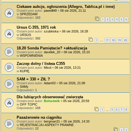
Ciekawe aukcje, ogłoszenia (Allegro, Tablica.pl i inne)
Ostatni post autor:
pawelll48
«
06 sie 2026, 21:11
w
SPRZEDAM
Odpowiedzi:
103
1
2
3
4
5
6
Ursus C-355, 1971 rok
Ostatni post autor:
szubinska
«
06 sie 2026, 16:28
w
URSUS
Odpowiedzi:
392
1
17
18
19
20
…
18.20 Sonda Pamiętacie? +aktualizacja
Ostatni post autor:
davidek_20
«
06 sie 2026, 15:10
w
WSPOMNIENIA
Zaczep dolny / listwa C355
Ostatni post autor:
Mixol
«
06 sie 2026, 13:21
w
KUPIĘ
SAM = 330 + ZIŁ ?
Ostatni post autor:
Adam03
«
05 sie 2026, 21:08
w
SAMy
Odpowiedzi:
1
Dla lubiących obserwować zwierzęta
Ostatni post autor:
Bolszewik
«
05 sie 2026, 20:59
w
OFF TOPIC
Odpowiedzi:
159
1
5
6
7
8
…
Pasażerowie na ciągniku
Ostatni post autor:
bergman31
«
05 sie 2026, 14:33
w
REJESTRACJA I ASPEKTY PRAWNE
Odpowiedzi:
22
1
2