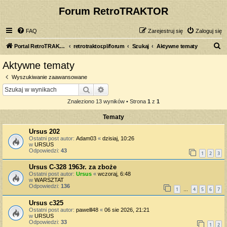
Forum RetroTRAKTOR
FAQ
Zarejestruj się
Zaloguj się
S
Portal RetroTRAKTOR.pl
retrotraktor.pl/forum
Szukaj
Aktywne tematy
z
Aktywne tematy
u
Wyszukiwanie zaawansowane
k
Szukaj
Wyszukiwanie zaawansowane
a
Znaleziono 13 wyników • Strona
1
z
1
j
Tematy
Ursus 202
Ostatni post autor:
Adam03
«
dzisiaj, 10:26
w
URSUS
Odpowiedzi:
43
1
2
3
Ursus C-328 1963r. za zboże
Ostatni post autor:
Ursus
«
wczoraj, 6:48
w
WARSZTAT
Odpowiedzi:
136
1
4
5
6
7
…
Ursus c325
Ostatni post autor:
pawelll48
«
06 sie 2026, 21:21
w
URSUS
Odpowiedzi:
33
1
2