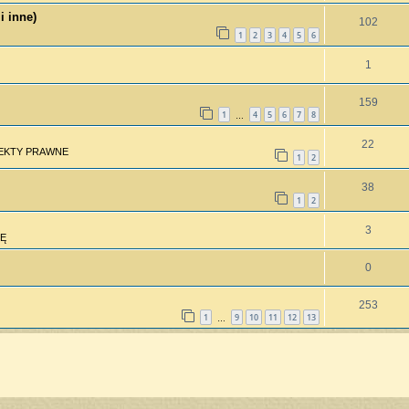
i inne)
102
1
2
3
4
5
6
1
159
1
4
5
6
7
8
…
22
PEKTY PRAWNE
1
2
38
1
2
3
Ę
0
253
1
9
10
11
12
13
…