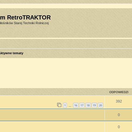
um RetroTRAKTOR
łośników Starej Techniki Rolniczej
Aktywne tematy
sowane
ODPOWIEDZI
392
1
16
17
18
19
20
…
0
0