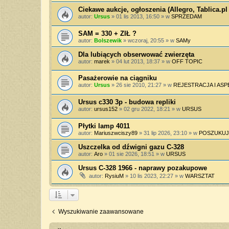
Ciekawe aukcje, ogłoszenia (Allegro, Tablica.pl 
autor:
Ursus
»
01 lis 2013, 16:50
» w
SPRZEDAM
SAM = 330 + ZIŁ ?
autor:
Bolszewik
»
wczoraj, 20:55
» w
SAMy
Dla lubiących obserwować zwierzęta
autor:
marek
»
04 lut 2013, 18:37
» w
OFF TOPIC
Pasażerowie na ciągniku
autor:
Ursus
»
26 sie 2010, 21:27
» w
REJESTRACJA I AS
Ursus c330 3p - budowa repliki
autor:
ursus152
»
02 gru 2022, 18:21
» w
URSUS
Płytki lamp 4011
autor:
Mariuszwciszy89
»
31 lip 2026, 23:10
» w
POSZUKUJ
Uszczelka od dźwigni gazu C-328
autor:
Aro
»
01 sie 2026, 18:51
» w
URSUS
Ursus C-328 1966 - naprawy pozakupowe
autor:
RysiuM
»
10 lis 2023, 22:27
» w
WARSZTAT
Wyszukiwanie zaawansowane