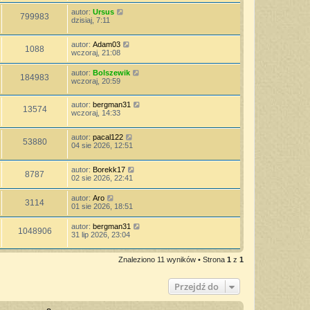
autor:
Ursus
799983
dzisiaj, 7:11
autor:
Adam03
1088
wczoraj, 21:08
autor:
Bolszewik
184983
wczoraj, 20:59
autor:
bergman31
13574
wczoraj, 14:33
autor:
pacal122
53880
04 sie 2026, 12:51
autor:
Borekk17
8787
02 sie 2026, 22:41
autor:
Aro
3114
01 sie 2026, 18:51
autor:
bergman31
1048906
31 lip 2026, 23:04
Znaleziono 11 wyników • Strona
1
z
1
Przejdź do