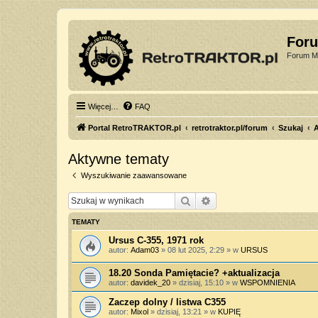
For
Forum Mi
Więcej…
FAQ
Portal RetroTRAKTOR.pl
retrotraktor.pl/forum
Szukaj
Aktywne tematy
Wyszukiwanie zaawansowane
Szukaj
Wyszukiwanie zaawan
TEMATY
Ursus C-355, 1971 rok
autor:
Adam03
»
08 lut 2025, 2:29
» w
URSUS
18.20 Sonda Pamiętacie? +aktualizacja
autor:
davidek_20
»
dzisiaj, 15:10
» w
WSPOMNIENIA
Zaczep dolny / listwa C355
autor:
Mixol
»
dzisiaj, 13:21
» w
KUPIĘ