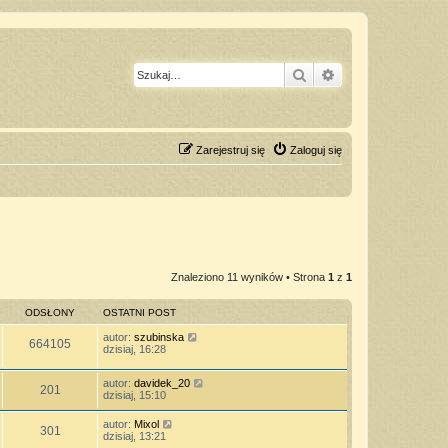
Szukaj
Wyszukiwanie z
Zarejestruj się
Zaloguj się
Znaleziono 11 wyników • Strona
1
z
1
ODSŁONY
OSTATNI POST
autor:
szubinska
664105
dzisiaj, 16:28
autor:
davidek_20
201
dzisiaj, 15:10
autor:
Mixol
301
dzisiaj, 13:21