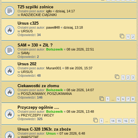
T25 szpilki zolnice
Ostatni post autor:
igllo
«
dzisiaj, 14:17
w
RADZIECKIE CIĄGNIKI
Ursus c325
Ostatni post autor:
pawelll48
«
dzisiaj, 13:18
w
URSUS
Odpowiedzi:
34
1
2
SAM = 330 + ZIŁ ?
Ostatni post autor:
Bolszewik
«
08 sie 2026, 22:51
w
SAMy
Odpowiedzi:
2
Ursus 202
Ostatni post autor:
Muran001
«
08 sie 2026, 15:37
w
URSUS
Odpowiedzi:
48
1
2
3
Ciekawostki ze złomu
Ostatni post autor:
Bolszewik
«
08 sie 2026, 14:07
w
POSZUKIWANY, POSZUKIWANA
Odpowiedzi:
146
1
5
6
7
8
…
Przyczepy ogólnie ....
Ostatni post autor:
Bolszewik
«
08 sie 2026, 13:48
w
PRZYCZEPY I WOZY
Odpowiedzi:
325
1
14
15
16
17
…
Ursus C-328 1963r. za zboże
Ostatni post autor:
Ursus
«
07 sie 2026, 6:48
w
WARSZTAT