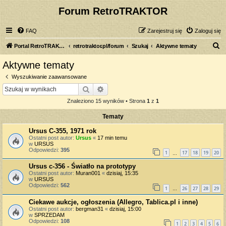
Forum RetroTRAKTOR
FAQ
Zarejestruj się
Zaloguj się
S
Portal RetroTRAKTOR.pl
retrotraktor.pl/forum
Szukaj
Aktywne tematy
z
Aktywne tematy
u
Wyszukiwanie zaawansowane
k
Szukaj
Wyszukiwanie zaawansowane
a
Znaleziono 15 wyników • Strona
1
z
1
j
Tematy
Ursus C-355, 1971 rok
Ostatni post autor:
Ursus
«
17 min temu
w
URSUS
Odpowiedzi:
395
1
17
18
19
20
…
Ursus c-356 - Światło na prototypy
Ostatni post autor:
Muran001
«
dzisiaj, 15:35
w
URSUS
Odpowiedzi:
562
1
26
27
28
29
…
Ciekawe aukcje, ogłoszenia (Allegro, Tablica.pl i inne)
Ostatni post autor:
bergman31
«
dzisiaj, 15:00
w
SPRZEDAM
Odpowiedzi:
108
1
2
3
4
5
6