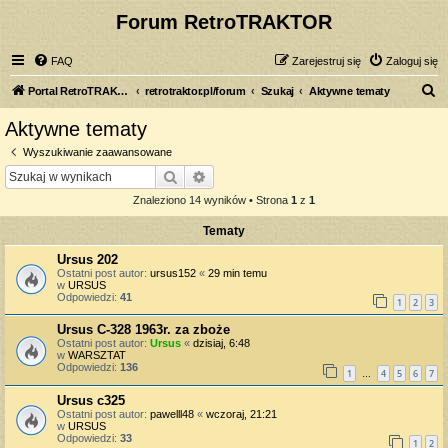
Forum RetroTRAKTOR
FAQ
Zarejestruj się
Zaloguj się
S
Portal RetroTRAKTOR.pl
retrotraktor.pl/forum
Szukaj
Aktywne tematy
z
Aktywne tematy
u
Wyszukiwanie zaawansowane
k
Szukaj
Wyszukiwanie zaawansowane
a
Znaleziono 14 wyników • Strona
1
z
1
j
Tematy
Ursus 202
Ostatni post autor:
ursus152
«
29 min temu
w
URSUS
Odpowiedzi:
41
1
2
3
Ursus C-328 1963r. za zboże
Ostatni post autor:
Ursus
«
dzisiaj, 6:48
w
WARSZTAT
Odpowiedzi:
136
1
4
5
6
7
…
Ursus c325
Ostatni post autor:
pawelll48
«
wczoraj, 21:21
w
URSUS
Odpowiedzi:
33
1
2