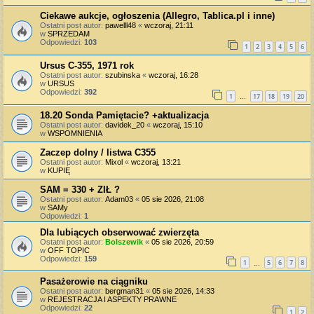
Ciekawe aukcje, ogłoszenia (Allegro, Tablica.pl i inne)
Ostatni post autor:
pawelll48
«
wczoraj, 21:11
w
SPRZEDAM
Odpowiedzi:
103
1
2
3
4
5
6
Ursus C-355, 1971 rok
Ostatni post autor:
szubinska
«
wczoraj, 16:28
w
URSUS
Odpowiedzi:
392
1
17
18
19
20
…
18.20 Sonda Pamiętacie? +aktualizacja
Ostatni post autor:
davidek_20
«
wczoraj, 15:10
w
WSPOMNIENIA
Zaczep dolny / listwa C355
Ostatni post autor:
Mixol
«
wczoraj, 13:21
w
KUPIĘ
SAM = 330 + ZIŁ ?
Ostatni post autor:
Adam03
«
05 sie 2026, 21:08
w
SAMy
Odpowiedzi:
1
Dla lubiących obserwować zwierzęta
Ostatni post autor:
Bolszewik
«
05 sie 2026, 20:59
w
OFF TOPIC
Odpowiedzi:
159
1
5
6
7
8
…
Pasażerowie na ciągniku
Ostatni post autor:
bergman31
«
05 sie 2026, 14:33
w
REJESTRACJA I ASPEKTY PRAWNE
Odpowiedzi:
22
1
2