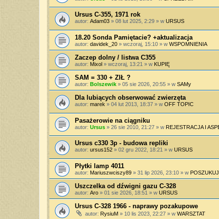
Ursus C-355, 1971 rok
autor:
Adam03
»
08 lut 2025, 2:29
» w
URSUS
18.20 Sonda Pamiętacie? +aktualizacja
autor:
davidek_20
»
wczoraj, 15:10
» w
WSPOMNIENIA
Zaczep dolny / listwa C355
autor:
Mixol
»
wczoraj, 13:21
» w
KUPIĘ
SAM = 330 + ZIŁ ?
autor:
Bolszewik
»
05 sie 2026, 20:55
» w
SAMy
Dla lubiących obserwować zwierzęta
autor:
marek
»
04 lut 2013, 18:37
» w
OFF TOPIC
Pasażerowie na ciągniku
autor:
Ursus
»
26 sie 2010, 21:27
» w
REJESTRACJA I AS
Ursus c330 3p - budowa repliki
autor:
ursus152
»
02 gru 2022, 18:21
» w
URSUS
Płytki lamp 4011
autor:
Mariuszwciszy89
»
31 lip 2026, 23:10
» w
POSZUKUJ
Uszczelka od dźwigni gazu C-328
autor:
Aro
»
01 sie 2026, 18:51
» w
URSUS
Ursus C-328 1966 - naprawy pozakupowe
autor:
RysiuM
»
10 lis 2023, 22:27
» w
WARSZTAT