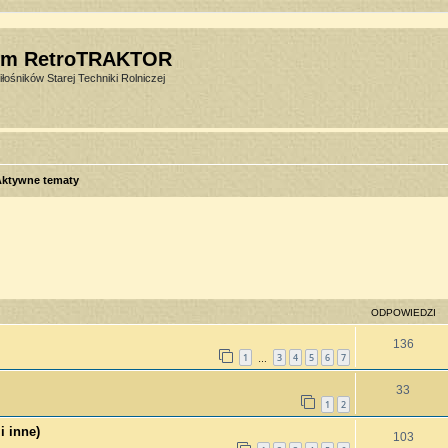
um RetroTRAKTOR
łośników Starej Techniki Rolniczej
Aktywne tematy
sowane
ODPOWIEDZI
136
1
3
4
5
6
7
…
33
1
2
i inne)
103