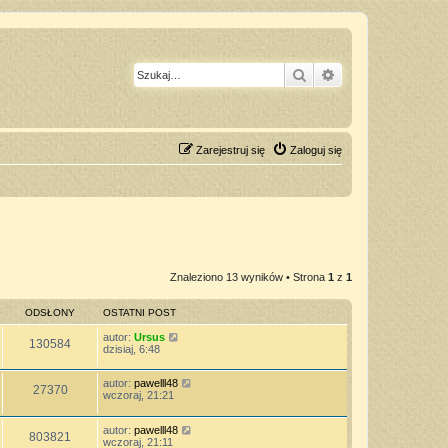
Szukaj
Wyszukiwanie z
Zarejestruj się
Zaloguj się
Znaleziono 13 wyników • Strona
1
z
1
ODSŁONY
OSTATNI POST
autor:
Ursus
130584
dzisiaj, 6:48
autor:
pawelll48
27370
wczoraj, 21:21
autor:
pawelll48
803821
wczoraj, 21:11