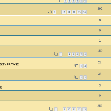
1
2
3
4
5
6
392
1
16
17
18
19
20
…
0
0
1
159
1
4
5
6
7
8
…
22
PEKTY PRAWNE
1
2
38
1
2
3
Ę
0
253
1
9
10
11
12
13
…