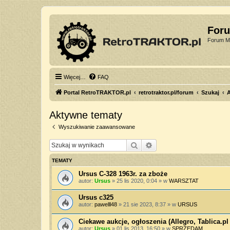
For
Forum Mi
Więcej…
FAQ
Portal RetroTRAKTOR.pl
retrotraktor.pl/forum
Szukaj
Aktywne tematy
Wyszukiwanie zaawansowane
Szukaj
Wyszukiwanie zaawan
TEMATY
Ursus C-328 1963r. za zboże
autor:
Ursus
»
25 lis 2020, 0:04
» w
WARSZTAT
Ursus c325
autor:
pawelll48
»
21 sie 2023, 8:37
» w
URSUS
Ciekawe aukcje, ogłoszenia (Allegro, Tablica.pl 
autor:
Ursus
»
01 lis 2013, 16:50
» w
SPRZEDAM