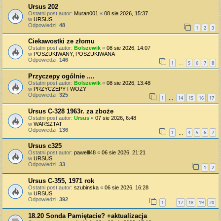
Ursus 202
Ostatni post autor:
Muran001
«
08 sie 2026, 15:37
w
URSUS
Odpowiedzi:
48
1
2
3
Ciekawostki ze złomu
Ostatni post autor:
Bolszewik
«
08 sie 2026, 14:07
w
POSZUKIWANY, POSZUKIWANA
Odpowiedzi:
146
1
5
6
7
8
…
Przyczepy ogólnie ....
Ostatni post autor:
Bolszewik
«
08 sie 2026, 13:48
w
PRZYCZEPY I WOZY
Odpowiedzi:
325
1
14
15
16
17
…
Ursus C-328 1963r. za zboże
Ostatni post autor:
Ursus
«
07 sie 2026, 6:48
w
WARSZTAT
Odpowiedzi:
136
1
4
5
6
7
…
Ursus c325
Ostatni post autor:
pawelll48
«
06 sie 2026, 21:21
w
URSUS
Odpowiedzi:
33
1
2
Ursus C-355, 1971 rok
Ostatni post autor:
szubinska
«
06 sie 2026, 16:28
w
URSUS
Odpowiedzi:
392
1
17
18
19
20
…
18.20 Sonda Pamiętacie? +aktualizacja