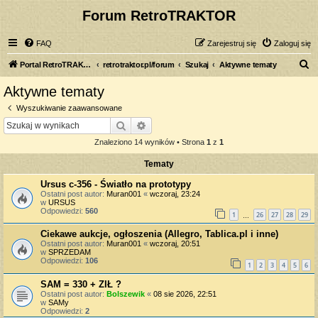
Forum RetroTRAKTOR
FAQ
Zarejestruj się
Zaloguj się
S
Portal RetroTRAKTOR.pl
retrotraktor.pl/forum
Szukaj
Aktywne tematy
z
Aktywne tematy
u
Wyszukiwanie zaawansowane
k
Szukaj
Wyszukiwanie zaawansowane
a
Znaleziono 14 wyników • Strona
1
z
1
j
Tematy
Ursus c-356 - Światło na prototypy
Ostatni post autor:
Muran001
«
wczoraj, 23:24
w
URSUS
Odpowiedzi:
560
1
26
27
28
29
…
Ciekawe aukcje, ogłoszenia (Allegro, Tablica.pl i inne)
Ostatni post autor:
Muran001
«
wczoraj, 20:51
w
SPRZEDAM
Odpowiedzi:
106
1
2
3
4
5
6
SAM = 330 + ZIŁ ?
Ostatni post autor:
Bolszewik
«
08 sie 2026, 22:51
w
SAMy
Odpowiedzi:
2