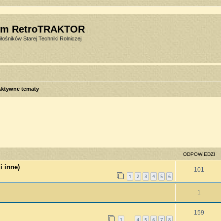
um RetroTRAKTOR
łośników Starej Techniki Rolniczej
Aktywne tematy
sowane
ODPOWIEDZI
i inne)
101
1
2
3
4
5
6
1
159
1
4
5
6
7
8
…