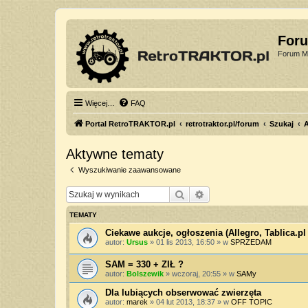
For
Forum Mi
Więcej…
FAQ
Portal RetroTRAKTOR.pl
retrotraktor.pl/forum
Szukaj
Aktywne tematy
Wyszukiwanie zaawansowane
Szukaj
Wyszukiwanie zaawan
TEMATY
Ciekawe aukcje, ogłoszenia (Allegro, Tablica.pl 
autor:
Ursus
»
01 lis 2013, 16:50
» w
SPRZEDAM
SAM = 330 + ZIŁ ?
autor:
Bolszewik
»
wczoraj, 20:55
» w
SAMy
Dla lubiących obserwować zwierzęta
autor:
marek
»
04 lut 2013, 18:37
» w
OFF TOPIC