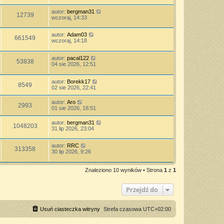
autor:
bergman31
12739
wczoraj, 14:33
autor:
Adam03
661549
wczoraj, 14:18
autor:
pacal122
53838
04 sie 2026, 12:51
autor:
Borekk17
8549
02 sie 2026, 22:41
autor:
Aro
2993
01 sie 2026, 18:51
autor:
bergman31
1048203
31 lip 2026, 23:04
autor:
RRC
313358
30 lip 2026, 9:26
Znaleziono 10 wyników • Strona
1
z
1
Przejdź do
Usuń ciasteczka witryny
Strefa czasowa
UTC+02:00