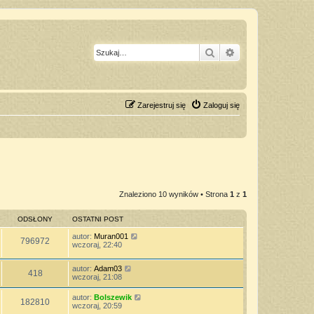
Szukaj
Wyszukiwanie z
Zarejestruj się
Zaloguj się
Znaleziono 10 wyników • Strona
1
z
1
ODSŁONY
OSTATNI POST
autor:
Muran001
796972
wczoraj, 22:40
autor:
Adam03
418
wczoraj, 21:08
autor:
Bolszewik
182810
wczoraj, 20:59