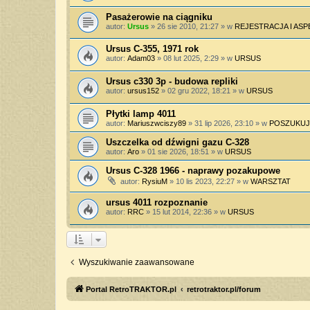
Pasażerowie na ciągniku
autor:
Ursus
»
26 sie 2010, 21:27
» w
REJESTRACJA I AS
Ursus C-355, 1971 rok
autor:
Adam03
»
08 lut 2025, 2:29
» w
URSUS
Ursus c330 3p - budowa repliki
autor:
ursus152
»
02 gru 2022, 18:21
» w
URSUS
Płytki lamp 4011
autor:
Mariuszwciszy89
»
31 lip 2026, 23:10
» w
POSZUKUJ
Uszczelka od dźwigni gazu C-328
autor:
Aro
»
01 sie 2026, 18:51
» w
URSUS
Ursus C-328 1966 - naprawy pozakupowe
autor:
RysiuM
»
10 lis 2023, 22:27
» w
WARSZTAT
ursus 4011 rozpoznanie
autor:
RRC
»
15 lut 2014, 22:36
» w
URSUS
Wyszukiwanie zaawansowane
Portal RetroTRAKTOR.pl
retrotraktor.pl/forum