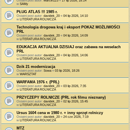
Ostatni post autor:
Marcin123
«
17 lip 2026, 18:14
w
SAMy
PŁUG ATLAS !!! 1985 r.
Ostatni post autor:
davidek_20
«
04 lip 2026, 14:10
w
LITERATURA ROLNICZA
Technologia drogowa kraj i eksport POKAZ MOŻLIWOŚCI
PRL
Ostatni post autor:
davidek_20
«
04 lip 2026, 14:09
w
LITERATURA ROLNICZA
EDUKACJA AKTUALNA DZISIAJ oraz zabawa na weselach
PRL
Ostatni post autor:
davidek_20
«
04 lip 2026, 14:06
w
LITERATURA ROLNICZA
Dzik 21 modernizacja
Ostatni post autor:
Sowa
«
03 lip 2026, 18:26
w
WARSZTAT
WARFAMA 1976 r. (PRL)
Ostatni post autor:
davidek_20
«
03 lip 2026, 7:35
w
LITERATURA ROLNICZA
PRZYCZEPY ROLNICZE (PRL rok filmu nieznany)
Ostatni post autor:
davidek_20
«
02 lip 2026, 15:45
w
LITERATURA ROLNICZA
Ursus 1604 cena w 1980 r. + inny sprzęt rolniczy
Ostatni post autor:
davidek_20
«
24 cze 2026, 7:19
w
LITERATURA ROLNICZA
MTZ