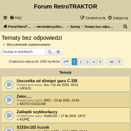
Forum RetroTRAKTOR
FAQ
Zarejestruj się
Zaloguj się
S
Portal RetroTRAKTOR.pl
retrotraktor.pl/forum
Szukaj
Tematy bez odpowiedzi
z
Tematy bez odpowiedzi
u
Wyszukiwanie zaawansowane
k
Szukaj
Wyszukiwanie zaawansowane
a
Strona
1
z
40
1
2
3
4
5
40
Nas
Znaleziono więcej niż 1000 wyników
j
…
Tematy
Uszczelka od dźwigni gazu C-328
Ostatni post autor:
Aro
«
01 sie 2026, 18:51
w
URSUS
Zetor.....
Ostatni post autor:
RRC
«
23 lip 2026, 14:50
w
MOTO-OGÓLNIE
Zaślepki szybkozłączy
Ostatni post autor:
Hubix132
«
17 lip 2026, 18:57
w
KUPIĘ
S151hc102 licznik