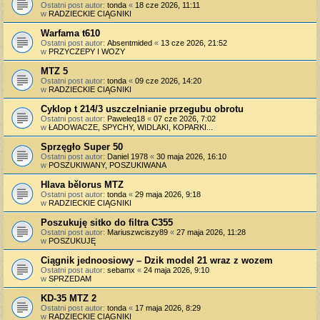
Ostatni post autor:
tonda
«
18 cze 2026, 11:11
w
RADZIECKIE CIĄGNIKI
Warfama t610
Ostatni post autor:
Absentmided
«
13 cze 2026, 21:52
w
PRZYCZEPY I WOZY
MTZ 5
Ostatni post autor:
tonda
«
09 cze 2026, 14:20
w
RADZIECKIE CIĄGNIKI
Cyklop t 214/3 uszczelnianie przegubu obrotu
Ostatni post autor:
Paweleq18
«
07 cze 2026, 7:02
w
ŁADOWACZE, SPYCHY, WIDLAKI, KOPARKI...
Sprzęgło Super 50
Ostatni post autor:
Daniel 1978
«
30 maja 2026, 16:10
w
POSZUKIWANY, POSZUKIWANA
Hlava bělorus MTZ
Ostatni post autor:
tonda
«
29 maja 2026, 9:18
w
RADZIECKIE CIĄGNIKI
Poszukuję sitko do filtra C355
Ostatni post autor:
Mariuszwciszy89
«
27 maja 2026, 11:28
w
POSZUKUJĘ
Ciągnik jednoosiowy – Dzik model 21 wraz z wozem
Ostatni post autor:
sebamx
«
24 maja 2026, 9:10
w
SPRZEDAM
KD-35 MTZ 2
Ostatni post autor:
tonda
«
17 maja 2026, 8:29
w
RADZIECKIE CIĄGNIKI