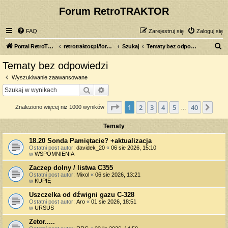
Forum RetroTRAKTOR
FAQ
Zarejestruj się
Zaloguj się
S
Portal RetroTRAKTOR.pl
retrotraktor.pl/forum
Szukaj
Tematy bez odpowiedzi
z
Tematy bez odpowiedzi
u
Wyszukiwanie zaawansowane
k
Szukaj
Wyszukiwanie zaawansowane
a
Strona
1
z
40
1
2
3
4
5
40
Nas
Znaleziono więcej niż 1000 wyników
j
…
Tematy
18.20 Sonda Pamiętacie? +aktualizacja
Ostatni post autor:
davidek_20
«
06 sie 2026, 15:10
w
WSPOMNIENIA
Zaczep dolny / listwa C355
Ostatni post autor:
Mixol
«
06 sie 2026, 13:21
w
KUPIĘ
Uszczelka od dźwigni gazu C-328
Ostatni post autor:
Aro
«
01 sie 2026, 18:51
w
URSUS
Zetor.....