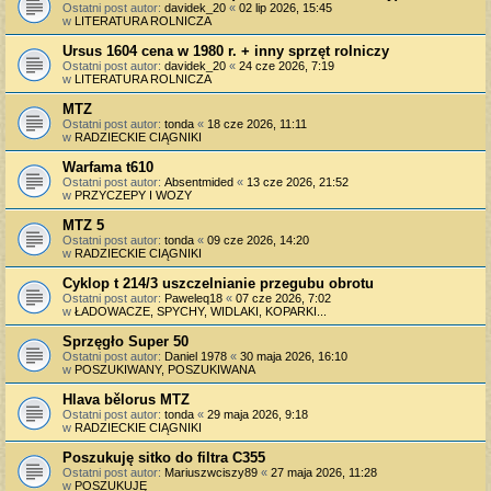
Ostatni post autor:
davidek_20
«
02 lip 2026, 15:45
w
LITERATURA ROLNICZA
Ursus 1604 cena w 1980 r. + inny sprzęt rolniczy
Ostatni post autor:
davidek_20
«
24 cze 2026, 7:19
w
LITERATURA ROLNICZA
MTZ
Ostatni post autor:
tonda
«
18 cze 2026, 11:11
w
RADZIECKIE CIĄGNIKI
Warfama t610
Ostatni post autor:
Absentmided
«
13 cze 2026, 21:52
w
PRZYCZEPY I WOZY
MTZ 5
Ostatni post autor:
tonda
«
09 cze 2026, 14:20
w
RADZIECKIE CIĄGNIKI
Cyklop t 214/3 uszczelnianie przegubu obrotu
Ostatni post autor:
Paweleq18
«
07 cze 2026, 7:02
w
ŁADOWACZE, SPYCHY, WIDLAKI, KOPARKI...
Sprzęgło Super 50
Ostatni post autor:
Daniel 1978
«
30 maja 2026, 16:10
w
POSZUKIWANY, POSZUKIWANA
Hlava bělorus MTZ
Ostatni post autor:
tonda
«
29 maja 2026, 9:18
w
RADZIECKIE CIĄGNIKI
Poszukuję sitko do filtra C355
Ostatni post autor:
Mariuszwciszy89
«
27 maja 2026, 11:28
w
POSZUKUJĘ