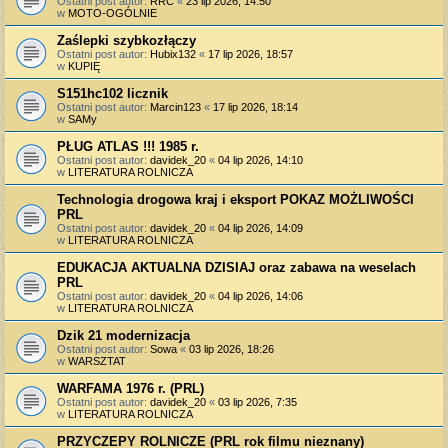
Ostatni post autor:
RRC
«
23 lip 2026, 14:50
w
MOTO-OGÓLNIE
Zaślepki szybkozłączy
Ostatni post autor:
Hubix132
«
17 lip 2026, 18:57
w
KUPIĘ
S151hc102 licznik
Ostatni post autor:
Marcin123
«
17 lip 2026, 18:14
w
SAMy
PŁUG ATLAS !!! 1985 r.
Ostatni post autor:
davidek_20
«
04 lip 2026, 14:10
w
LITERATURA ROLNICZA
Technologia drogowa kraj i eksport POKAZ MOŻLIWOŚCI
PRL
Ostatni post autor:
davidek_20
«
04 lip 2026, 14:09
w
LITERATURA ROLNICZA
EDUKACJA AKTUALNA DZISIAJ oraz zabawa na weselach
PRL
Ostatni post autor:
davidek_20
«
04 lip 2026, 14:06
w
LITERATURA ROLNICZA
Dzik 21 modernizacja
Ostatni post autor:
Sowa
«
03 lip 2026, 18:26
w
WARSZTAT
WARFAMA 1976 r. (PRL)
Ostatni post autor:
davidek_20
«
03 lip 2026, 7:35
w
LITERATURA ROLNICZA
PRZYCZEPY ROLNICZE (PRL rok filmu nieznany)