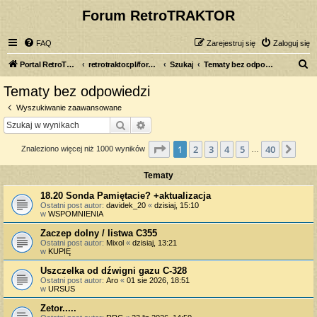
Forum RetroTRAKTOR
FAQ
Zarejestruj się
Zaloguj się
S
Portal RetroTRAKTOR.pl
retrotraktor.pl/forum
Szukaj
Tematy bez odpowiedzi
z
Tematy bez odpowiedzi
u
Wyszukiwanie zaawansowane
k
Szukaj
Wyszukiwanie zaawansowane
a
Strona
1
z
40
1
2
3
4
5
40
Nas
Znaleziono więcej niż 1000 wyników
j
…
Tematy
18.20 Sonda Pamiętacie? +aktualizacja
Ostatni post autor:
davidek_20
«
dzisiaj, 15:10
w
WSPOMNIENIA
Zaczep dolny / listwa C355
Ostatni post autor:
Mixol
«
dzisiaj, 13:21
w
KUPIĘ
Uszczelka od dźwigni gazu C-328
Ostatni post autor:
Aro
«
01 sie 2026, 18:51
w
URSUS
Zetor.....