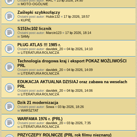
Ostatni post autor:
RRC
«
23 lip 2026, 14:50
w
MOTO-OGÓLNIE
Zaślepki szybkozłączy
Ostatni post autor:
Hubix132
«
17 lip 2026, 18:57
w
KUPIĘ
S151hc102 licznik
Ostatni post autor:
Marcin123
«
17 lip 2026, 18:14
w
SAMy
PŁUG ATLAS !!! 1985 r.
Ostatni post autor:
davidek_20
«
04 lip 2026, 14:10
w
LITERATURA ROLNICZA
Technologia drogowa kraj i eksport POKAZ MOŻLIWOŚCI
PRL
Ostatni post autor:
davidek_20
«
04 lip 2026, 14:09
w
LITERATURA ROLNICZA
EDUKACJA AKTUALNA DZISIAJ oraz zabawa na weselach
PRL
Ostatni post autor:
davidek_20
«
04 lip 2026, 14:06
w
LITERATURA ROLNICZA
Dzik 21 modernizacja
Ostatni post autor:
Sowa
«
03 lip 2026, 18:26
w
WARSZTAT
WARFAMA 1976 r. (PRL)
Ostatni post autor:
davidek_20
«
03 lip 2026, 7:35
w
LITERATURA ROLNICZA
PRZYCZEPY ROLNICZE (PRL rok filmu nieznany)