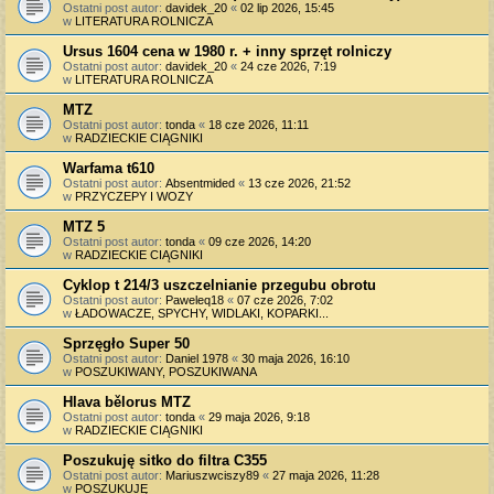
Ostatni post autor:
davidek_20
«
02 lip 2026, 15:45
w
LITERATURA ROLNICZA
Ursus 1604 cena w 1980 r. + inny sprzęt rolniczy
Ostatni post autor:
davidek_20
«
24 cze 2026, 7:19
w
LITERATURA ROLNICZA
MTZ
Ostatni post autor:
tonda
«
18 cze 2026, 11:11
w
RADZIECKIE CIĄGNIKI
Warfama t610
Ostatni post autor:
Absentmided
«
13 cze 2026, 21:52
w
PRZYCZEPY I WOZY
MTZ 5
Ostatni post autor:
tonda
«
09 cze 2026, 14:20
w
RADZIECKIE CIĄGNIKI
Cyklop t 214/3 uszczelnianie przegubu obrotu
Ostatni post autor:
Paweleq18
«
07 cze 2026, 7:02
w
ŁADOWACZE, SPYCHY, WIDLAKI, KOPARKI...
Sprzęgło Super 50
Ostatni post autor:
Daniel 1978
«
30 maja 2026, 16:10
w
POSZUKIWANY, POSZUKIWANA
Hlava bělorus MTZ
Ostatni post autor:
tonda
«
29 maja 2026, 9:18
w
RADZIECKIE CIĄGNIKI
Poszukuję sitko do filtra C355
Ostatni post autor:
Mariuszwciszy89
«
27 maja 2026, 11:28
w
POSZUKUJĘ