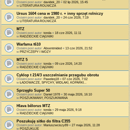
Ostatni post autor:
davidek_20
«
02 lip 2026, 15:45
w
LITERATURA ROLNICZA
Ursus 1604 cena w 1980 r. + inny sprzęt rolniczy
Ostatni post autor:
davidek_20
«
24 cze 2026, 7:19
w
LITERATURA ROLNICZA
MTZ
Ostatni post autor:
tonda
«
18 cze 2026, 11:11
w
RADZIECKIE CIĄGNIKI
Warfama t610
Ostatni post autor:
Absentmided
«
13 cze 2026, 21:52
w
PRZYCZEPY I WOZY
MTZ 5
Ostatni post autor:
tonda
«
09 cze 2026, 14:20
w
RADZIECKIE CIĄGNIKI
Cyklop t 214/3 uszczelnianie przegubu obrotu
Ostatni post autor:
Paweleq18
«
07 cze 2026, 7:02
w
ŁADOWACZE, SPYCHY, WIDLAKI, KOPARKI...
Sprzęgło Super 50
Ostatni post autor:
Daniel 1978
«
30 maja 2026, 16:10
w
POSZUKIWANY, POSZUKIWANA
Hlava bělorus MTZ
Ostatni post autor:
tonda
«
29 maja 2026, 9:18
w
RADZIECKIE CIĄGNIKI
Poszukuję sitko do filtra C355
Ostatni post autor:
Mariuszwciszy89
«
27 maja 2026, 11:28
w
POSZUKUJĘ