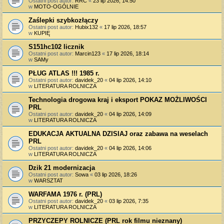
Ostatni post autor:
RRC
«
23 lip 2026, 14:50
w
MOTO-OGÓLNIE
Zaślepki szybkozłączy
Ostatni post autor:
Hubix132
«
17 lip 2026, 18:57
w
KUPIĘ
S151hc102 licznik
Ostatni post autor:
Marcin123
«
17 lip 2026, 18:14
w
SAMy
PŁUG ATLAS !!! 1985 r.
Ostatni post autor:
davidek_20
«
04 lip 2026, 14:10
w
LITERATURA ROLNICZA
Technologia drogowa kraj i eksport POKAZ MOŻLIWOŚCI
PRL
Ostatni post autor:
davidek_20
«
04 lip 2026, 14:09
w
LITERATURA ROLNICZA
EDUKACJA AKTUALNA DZISIAJ oraz zabawa na weselach
PRL
Ostatni post autor:
davidek_20
«
04 lip 2026, 14:06
w
LITERATURA ROLNICZA
Dzik 21 modernizacja
Ostatni post autor:
Sowa
«
03 lip 2026, 18:26
w
WARSZTAT
WARFAMA 1976 r. (PRL)
Ostatni post autor:
davidek_20
«
03 lip 2026, 7:35
w
LITERATURA ROLNICZA
PRZYCZEPY ROLNICZE (PRL rok filmu nieznany)