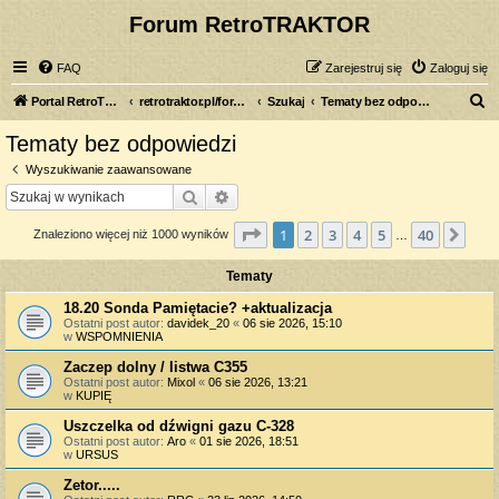
Forum RetroTRAKTOR
FAQ
Zarejestruj się
Zaloguj się
S
Portal RetroTRAKTOR.pl
retrotraktor.pl/forum
Szukaj
Tematy bez odpowiedzi
z
Tematy bez odpowiedzi
u
Wyszukiwanie zaawansowane
k
Szukaj
Wyszukiwanie zaawansowane
a
Strona
1
z
40
1
2
3
4
5
40
Nas
Znaleziono więcej niż 1000 wyników
j
…
Tematy
18.20 Sonda Pamiętacie? +aktualizacja
Ostatni post autor:
davidek_20
«
06 sie 2026, 15:10
w
WSPOMNIENIA
Zaczep dolny / listwa C355
Ostatni post autor:
Mixol
«
06 sie 2026, 13:21
w
KUPIĘ
Uszczelka od dźwigni gazu C-328
Ostatni post autor:
Aro
«
01 sie 2026, 18:51
w
URSUS
Zetor.....