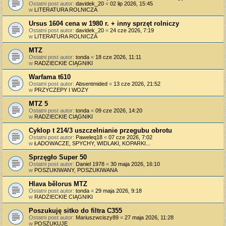
Ostatni post autor:
davidek_20
«
02 lip 2026, 15:45
w
LITERATURA ROLNICZA
Ursus 1604 cena w 1980 r. + inny sprzęt rolniczy
Ostatni post autor:
davidek_20
«
24 cze 2026, 7:19
w
LITERATURA ROLNICZA
MTZ
Ostatni post autor:
tonda
«
18 cze 2026, 11:11
w
RADZIECKIE CIĄGNIKI
Warfama t610
Ostatni post autor:
Absentmided
«
13 cze 2026, 21:52
w
PRZYCZEPY I WOZY
MTZ 5
Ostatni post autor:
tonda
«
09 cze 2026, 14:20
w
RADZIECKIE CIĄGNIKI
Cyklop t 214/3 uszczelnianie przegubu obrotu
Ostatni post autor:
Paweleq18
«
07 cze 2026, 7:02
w
ŁADOWACZE, SPYCHY, WIDLAKI, KOPARKI...
Sprzęgło Super 50
Ostatni post autor:
Daniel 1978
«
30 maja 2026, 16:10
w
POSZUKIWANY, POSZUKIWANA
Hlava bělorus MTZ
Ostatni post autor:
tonda
«
29 maja 2026, 9:18
w
RADZIECKIE CIĄGNIKI
Poszukuję sitko do filtra C355
Ostatni post autor:
Mariuszwciszy89
«
27 maja 2026, 11:28
w
POSZUKUJĘ