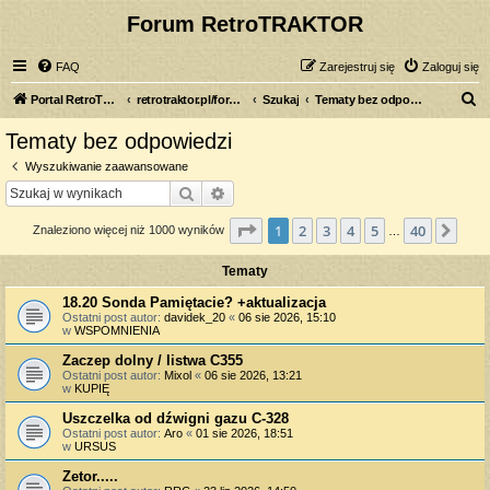
Forum RetroTRAKTOR
FAQ
Zarejestruj się
Zaloguj się
S
Portal RetroTRAKTOR.pl
retrotraktor.pl/forum
Szukaj
Tematy bez odpowiedzi
z
Tematy bez odpowiedzi
u
Wyszukiwanie zaawansowane
k
Szukaj
Wyszukiwanie zaawansowane
a
Strona
1
z
40
1
2
3
4
5
40
Nas
Znaleziono więcej niż 1000 wyników
j
…
Tematy
18.20 Sonda Pamiętacie? +aktualizacja
Ostatni post autor:
davidek_20
«
06 sie 2026, 15:10
w
WSPOMNIENIA
Zaczep dolny / listwa C355
Ostatni post autor:
Mixol
«
06 sie 2026, 13:21
w
KUPIĘ
Uszczelka od dźwigni gazu C-328
Ostatni post autor:
Aro
«
01 sie 2026, 18:51
w
URSUS
Zetor.....