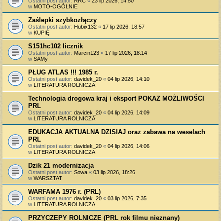
Ostatni post autor:
RRC
«
23 lip 2026, 14:50
w
MOTO-OGÓLNIE
Zaślepki szybkozłączy
Ostatni post autor:
Hubix132
«
17 lip 2026, 18:57
w
KUPIĘ
S151hc102 licznik
Ostatni post autor:
Marcin123
«
17 lip 2026, 18:14
w
SAMy
PŁUG ATLAS !!! 1985 r.
Ostatni post autor:
davidek_20
«
04 lip 2026, 14:10
w
LITERATURA ROLNICZA
Technologia drogowa kraj i eksport POKAZ MOŻLIWOŚCI
PRL
Ostatni post autor:
davidek_20
«
04 lip 2026, 14:09
w
LITERATURA ROLNICZA
EDUKACJA AKTUALNA DZISIAJ oraz zabawa na weselach
PRL
Ostatni post autor:
davidek_20
«
04 lip 2026, 14:06
w
LITERATURA ROLNICZA
Dzik 21 modernizacja
Ostatni post autor:
Sowa
«
03 lip 2026, 18:26
w
WARSZTAT
WARFAMA 1976 r. (PRL)
Ostatni post autor:
davidek_20
«
03 lip 2026, 7:35
w
LITERATURA ROLNICZA
PRZYCZEPY ROLNICZE (PRL rok filmu nieznany)