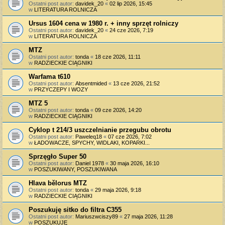
Ostatni post autor:
davidek_20
«
02 lip 2026, 15:45
w
LITERATURA ROLNICZA
Ursus 1604 cena w 1980 r. + inny sprzęt rolniczy
Ostatni post autor:
davidek_20
«
24 cze 2026, 7:19
w
LITERATURA ROLNICZA
MTZ
Ostatni post autor:
tonda
«
18 cze 2026, 11:11
w
RADZIECKIE CIĄGNIKI
Warfama t610
Ostatni post autor:
Absentmided
«
13 cze 2026, 21:52
w
PRZYCZEPY I WOZY
MTZ 5
Ostatni post autor:
tonda
«
09 cze 2026, 14:20
w
RADZIECKIE CIĄGNIKI
Cyklop t 214/3 uszczelnianie przegubu obrotu
Ostatni post autor:
Paweleq18
«
07 cze 2026, 7:02
w
ŁADOWACZE, SPYCHY, WIDLAKI, KOPARKI...
Sprzęgło Super 50
Ostatni post autor:
Daniel 1978
«
30 maja 2026, 16:10
w
POSZUKIWANY, POSZUKIWANA
Hlava bělorus MTZ
Ostatni post autor:
tonda
«
29 maja 2026, 9:18
w
RADZIECKIE CIĄGNIKI
Poszukuję sitko do filtra C355
Ostatni post autor:
Mariuszwciszy89
«
27 maja 2026, 11:28
w
POSZUKUJĘ