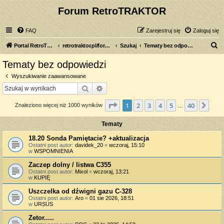
Forum RetroTRAKTOR
FAQ
Zarejestruj się
Zaloguj się
S
Portal RetroTRAKTOR.pl
retrotraktor.pl/forum
Szukaj
Tematy bez odpowiedzi
z
Tematy bez odpowiedzi
u
Wyszukiwanie zaawansowane
k
Szukaj
Wyszukiwanie zaawansowane
a
Strona
1
z
40
1
2
3
4
5
40
Nas
Znaleziono więcej niż 1000 wyników
j
…
Tematy
18.20 Sonda Pamiętacie? +aktualizacja
Ostatni post autor:
davidek_20
«
wczoraj, 15:10
w
WSPOMNIENIA
Zaczep dolny / listwa C355
Ostatni post autor:
Mixol
«
wczoraj, 13:21
w
KUPIĘ
Uszczelka od dźwigni gazu C-328
Ostatni post autor:
Aro
«
01 sie 2026, 18:51
w
URSUS
Zetor.....