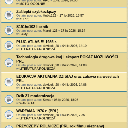
Ostatni post autor:
RRC
«
23 lip 2026, 14:50
w
MOTO-OGÓLNIE
Zaślepki szybkozłączy
Ostatni post autor:
Hubix132
«
17 lip 2026, 18:57
w
KUPIĘ
S151hc102 licznik
Ostatni post autor:
Marcin123
«
17 lip 2026, 18:14
w
SAMy
PŁUG ATLAS !!! 1985 r.
Ostatni post autor:
davidek_20
«
04 lip 2026, 14:10
w
LITERATURA ROLNICZA
Technologia drogowa kraj i eksport POKAZ MOŻLIWOŚCI
PRL
Ostatni post autor:
davidek_20
«
04 lip 2026, 14:09
w
LITERATURA ROLNICZA
EDUKACJA AKTUALNA DZISIAJ oraz zabawa na weselach
PRL
Ostatni post autor:
davidek_20
«
04 lip 2026, 14:06
w
LITERATURA ROLNICZA
Dzik 21 modernizacja
Ostatni post autor:
Sowa
«
03 lip 2026, 18:26
w
WARSZTAT
WARFAMA 1976 r. (PRL)
Ostatni post autor:
davidek_20
«
03 lip 2026, 7:35
w
LITERATURA ROLNICZA
PRZYCZEPY ROLNICZE (PRL rok filmu nieznany)