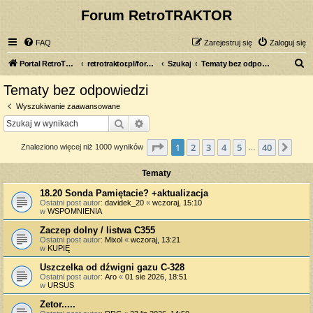
Forum RetroTRAKTOR
FAQ
Zarejestruj się
Zaloguj się
S
Portal RetroTRAKTOR.pl
retrotraktor.pl/forum
Szukaj
Tematy bez odpowiedzi
z
Tematy bez odpowiedzi
u
Wyszukiwanie zaawansowane
k
Szukaj
Wyszukiwanie zaawansowane
a
Strona
1
z
40
1
2
3
4
5
40
Nas
Znaleziono więcej niż 1000 wyników
j
…
Tematy
18.20 Sonda Pamiętacie? +aktualizacja
Ostatni post autor:
davidek_20
«
wczoraj, 15:10
w
WSPOMNIENIA
Zaczep dolny / listwa C355
Ostatni post autor:
Mixol
«
wczoraj, 13:21
w
KUPIĘ
Uszczelka od dźwigni gazu C-328
Ostatni post autor:
Aro
«
01 sie 2026, 18:51
w
URSUS
Zetor.....