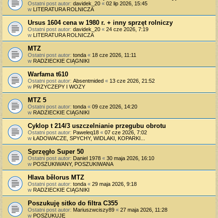
Ostatni post autor:
davidek_20
«
02 lip 2026, 15:45
w
LITERATURA ROLNICZA
Ursus 1604 cena w 1980 r. + inny sprzęt rolniczy
Ostatni post autor:
davidek_20
«
24 cze 2026, 7:19
w
LITERATURA ROLNICZA
MTZ
Ostatni post autor:
tonda
«
18 cze 2026, 11:11
w
RADZIECKIE CIĄGNIKI
Warfama t610
Ostatni post autor:
Absentmided
«
13 cze 2026, 21:52
w
PRZYCZEPY I WOZY
MTZ 5
Ostatni post autor:
tonda
«
09 cze 2026, 14:20
w
RADZIECKIE CIĄGNIKI
Cyklop t 214/3 uszczelnianie przegubu obrotu
Ostatni post autor:
Paweleq18
«
07 cze 2026, 7:02
w
ŁADOWACZE, SPYCHY, WIDLAKI, KOPARKI...
Sprzęgło Super 50
Ostatni post autor:
Daniel 1978
«
30 maja 2026, 16:10
w
POSZUKIWANY, POSZUKIWANA
Hlava bělorus MTZ
Ostatni post autor:
tonda
«
29 maja 2026, 9:18
w
RADZIECKIE CIĄGNIKI
Poszukuję sitko do filtra C355
Ostatni post autor:
Mariuszwciszy89
«
27 maja 2026, 11:28
w
POSZUKUJĘ