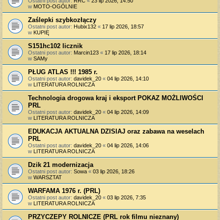
Ostatni post autor:
RRC
«
23 lip 2026, 14:50
w
MOTO-OGÓLNIE
Zaślepki szybkozłączy
Ostatni post autor:
Hubix132
«
17 lip 2026, 18:57
w
KUPIĘ
S151hc102 licznik
Ostatni post autor:
Marcin123
«
17 lip 2026, 18:14
w
SAMy
PŁUG ATLAS !!! 1985 r.
Ostatni post autor:
davidek_20
«
04 lip 2026, 14:10
w
LITERATURA ROLNICZA
Technologia drogowa kraj i eksport POKAZ MOŻLIWOŚCI
PRL
Ostatni post autor:
davidek_20
«
04 lip 2026, 14:09
w
LITERATURA ROLNICZA
EDUKACJA AKTUALNA DZISIAJ oraz zabawa na weselach
PRL
Ostatni post autor:
davidek_20
«
04 lip 2026, 14:06
w
LITERATURA ROLNICZA
Dzik 21 modernizacja
Ostatni post autor:
Sowa
«
03 lip 2026, 18:26
w
WARSZTAT
WARFAMA 1976 r. (PRL)
Ostatni post autor:
davidek_20
«
03 lip 2026, 7:35
w
LITERATURA ROLNICZA
PRZYCZEPY ROLNICZE (PRL rok filmu nieznany)