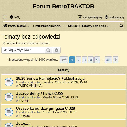
Forum RetroTRAKTOR
FAQ
Zarejestruj się
Zaloguj się
S
Portal RetroTRAKTOR.pl
retrotraktor.pl/forum
Szukaj
Tematy bez odpowiedzi
z
Tematy bez odpowiedzi
u
Wyszukiwanie zaawansowane
k
Szukaj
Wyszukiwanie zaawansowane
a
Strona
1
z
40
1
2
3
4
5
40
Nas
Znaleziono więcej niż 1000 wyników
j
…
Tematy
18.20 Sonda Pamiętacie? +aktualizacja
Ostatni post autor:
davidek_20
«
06 sie 2026, 15:10
w
WSPOMNIENIA
Zaczep dolny / listwa C355
Ostatni post autor:
Mixol
«
06 sie 2026, 13:21
w
KUPIĘ
Uszczelka od dźwigni gazu C-328
Ostatni post autor:
Aro
«
01 sie 2026, 18:51
w
URSUS
Zetor.....