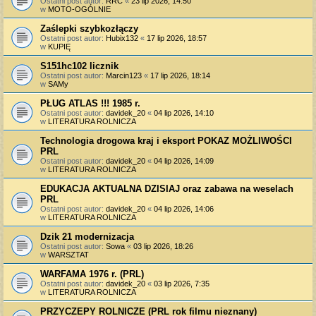
Ostatni post autor:
RRC
«
23 lip 2026, 14:50
w
MOTO-OGÓLNIE
Zaślepki szybkozłączy
Ostatni post autor:
Hubix132
«
17 lip 2026, 18:57
w
KUPIĘ
S151hc102 licznik
Ostatni post autor:
Marcin123
«
17 lip 2026, 18:14
w
SAMy
PŁUG ATLAS !!! 1985 r.
Ostatni post autor:
davidek_20
«
04 lip 2026, 14:10
w
LITERATURA ROLNICZA
Technologia drogowa kraj i eksport POKAZ MOŻLIWOŚCI
PRL
Ostatni post autor:
davidek_20
«
04 lip 2026, 14:09
w
LITERATURA ROLNICZA
EDUKACJA AKTUALNA DZISIAJ oraz zabawa na weselach
PRL
Ostatni post autor:
davidek_20
«
04 lip 2026, 14:06
w
LITERATURA ROLNICZA
Dzik 21 modernizacja
Ostatni post autor:
Sowa
«
03 lip 2026, 18:26
w
WARSZTAT
WARFAMA 1976 r. (PRL)
Ostatni post autor:
davidek_20
«
03 lip 2026, 7:35
w
LITERATURA ROLNICZA
PRZYCZEPY ROLNICZE (PRL rok filmu nieznany)