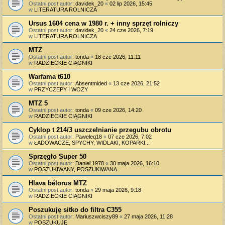
Ostatni post autor:
davidek_20
«
02 lip 2026, 15:45
w
LITERATURA ROLNICZA
Ursus 1604 cena w 1980 r. + inny sprzęt rolniczy
Ostatni post autor:
davidek_20
«
24 cze 2026, 7:19
w
LITERATURA ROLNICZA
MTZ
Ostatni post autor:
tonda
«
18 cze 2026, 11:11
w
RADZIECKIE CIĄGNIKI
Warfama t610
Ostatni post autor:
Absentmided
«
13 cze 2026, 21:52
w
PRZYCZEPY I WOZY
MTZ 5
Ostatni post autor:
tonda
«
09 cze 2026, 14:20
w
RADZIECKIE CIĄGNIKI
Cyklop t 214/3 uszczelnianie przegubu obrotu
Ostatni post autor:
Paweleq18
«
07 cze 2026, 7:02
w
ŁADOWACZE, SPYCHY, WIDLAKI, KOPARKI...
Sprzęgło Super 50
Ostatni post autor:
Daniel 1978
«
30 maja 2026, 16:10
w
POSZUKIWANY, POSZUKIWANA
Hlava bělorus MTZ
Ostatni post autor:
tonda
«
29 maja 2026, 9:18
w
RADZIECKIE CIĄGNIKI
Poszukuję sitko do filtra C355
Ostatni post autor:
Mariuszwciszy89
«
27 maja 2026, 11:28
w
POSZUKUJĘ