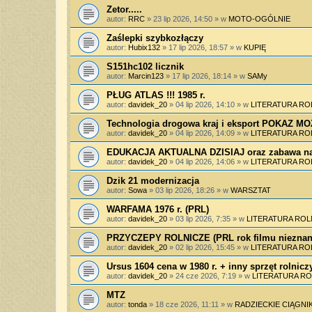
Zetor.....
autor:
RRC
»
23 lip 2026, 14:50
» w
MOTO-OGÓLNIE
Zaślepki szybkozłączy
autor:
Hubix132
»
17 lip 2026, 18:57
» w
KUPIĘ
S151hc102 licznik
autor:
Marcin123
»
17 lip 2026, 18:14
» w
SAMy
PŁUG ATLAS !!! 1985 r.
autor:
davidek_20
»
04 lip 2026, 14:10
» w
LITERATURA RO
Technologia drogowa kraj i eksport POKAZ 
autor:
davidek_20
»
04 lip 2026, 14:09
» w
LITERATURA RO
EDUKACJA AKTUALNA DZISIAJ oraz zabawa na
autor:
davidek_20
»
04 lip 2026, 14:06
» w
LITERATURA RO
Dzik 21 modernizacja
autor:
Sowa
»
03 lip 2026, 18:26
» w
WARSZTAT
WARFAMA 1976 r. (PRL)
autor:
davidek_20
»
03 lip 2026, 7:35
» w
LITERATURA ROL
PRZYCZEPY ROLNICZE (PRL rok filmu nieznan
autor:
davidek_20
»
02 lip 2026, 15:45
» w
LITERATURA RO
Ursus 1604 cena w 1980 r. + inny sprzęt rolnicz
autor:
davidek_20
»
24 cze 2026, 7:19
» w
LITERATURA RO
MTZ
autor:
tonda
»
18 cze 2026, 11:11
» w
RADZIECKIE CIĄGNIK