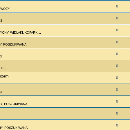
0
I WOZY
0
KI
0
CHY, WIDLAKI, KOPARKI...
0
Y, POSZUKIWANA
0
I
0
UJĘ
wozem
0
0
I
0
Y, POSZUKIWANA
0
0
Y, POSZUKIWANA