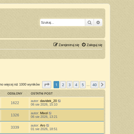
Szukaj
Wyszukiwanie z
Zarejestruj się
Zaloguj się
Strona
1
z
40
1
2
3
4
5
40
Następna
no więcej niż 1000 wyników
…
ODSŁONY
OSTATNI POST
autor:
davidek_20
1622
06 sie 2026, 15:10
autor:
Mixol
1326
06 sie 2026, 13:21
autor:
Aro
3339
01 sie 2026, 18:51