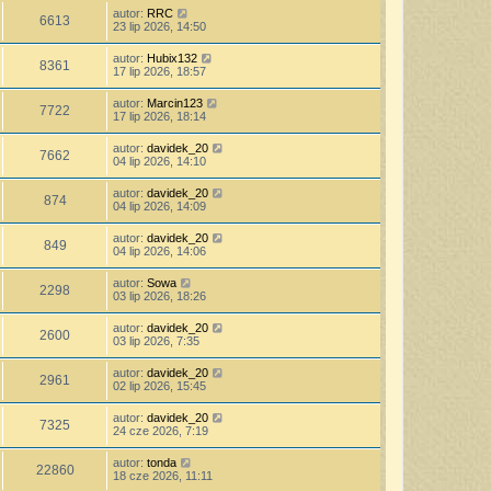
autor:
RRC
6613
23 lip 2026, 14:50
autor:
Hubix132
8361
17 lip 2026, 18:57
autor:
Marcin123
7722
17 lip 2026, 18:14
autor:
davidek_20
7662
04 lip 2026, 14:10
autor:
davidek_20
874
04 lip 2026, 14:09
autor:
davidek_20
849
04 lip 2026, 14:06
autor:
Sowa
2298
03 lip 2026, 18:26
autor:
davidek_20
2600
03 lip 2026, 7:35
autor:
davidek_20
2961
02 lip 2026, 15:45
autor:
davidek_20
7325
24 cze 2026, 7:19
autor:
tonda
22860
18 cze 2026, 11:11