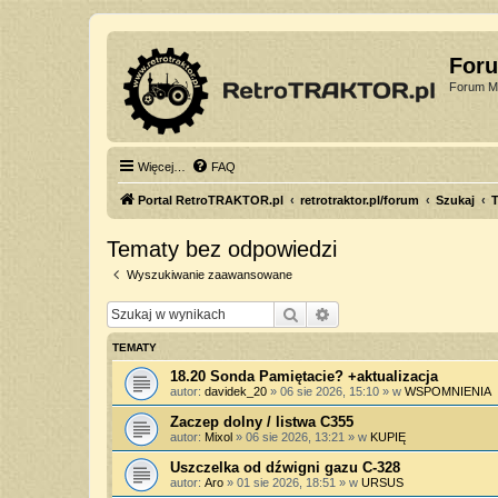
For
Forum Mi
Więcej…
FAQ
Portal RetroTRAKTOR.pl
retrotraktor.pl/forum
Szukaj
T
Tematy bez odpowiedzi
Wyszukiwanie zaawansowane
Szukaj
Wyszukiwanie zaawan
TEMATY
18.20 Sonda Pamiętacie? +aktualizacja
autor:
davidek_20
»
06 sie 2026, 15:10
» w
WSPOMNIENIA
Zaczep dolny / listwa C355
autor:
Mixol
»
06 sie 2026, 13:21
» w
KUPIĘ
Uszczelka od dźwigni gazu C-328
autor:
Aro
»
01 sie 2026, 18:51
» w
URSUS