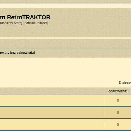
um RetroTRAKTOR
łośników Starej Techniki Rolniczej
ematy bez odpowiedzi
sowane
Znalezio
ODPOWIEDZI
0
0
0