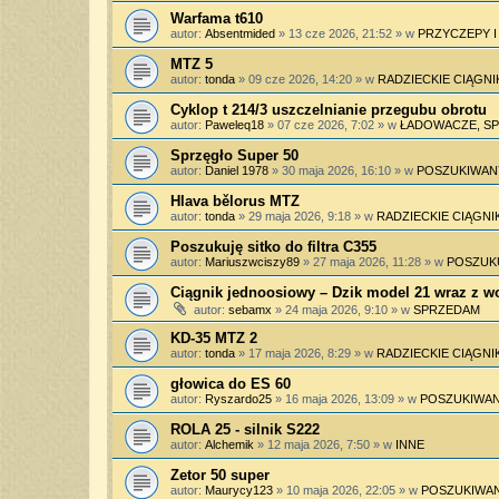
Warfama t610
autor:
Absentmided
»
13 cze 2026, 21:52
» w
PRZYCZEPY 
MTZ 5
autor:
tonda
»
09 cze 2026, 14:20
» w
RADZIECKIE CIĄGNI
Cyklop t 214/3 uszczelnianie przegubu obrotu
autor:
Paweleq18
»
07 cze 2026, 7:02
» w
ŁADOWACZE, SPY
Sprzęgło Super 50
autor:
Daniel 1978
»
30 maja 2026, 16:10
» w
POSZUKIWAN
Hlava bělorus MTZ
autor:
tonda
»
29 maja 2026, 9:18
» w
RADZIECKIE CIĄGNIK
Poszukuję sitko do filtra C355
autor:
Mariuszwciszy89
»
27 maja 2026, 11:28
» w
POSZUK
Ciągnik jednoosiowy – Dzik model 21 wraz z 
autor:
sebamx
»
24 maja 2026, 9:10
» w
SPRZEDAM
KD-35 MTZ 2
autor:
tonda
»
17 maja 2026, 8:29
» w
RADZIECKIE CIĄGNIK
głowica do ES 60
autor:
Ryszardo25
»
16 maja 2026, 13:09
» w
POSZUKIWAN
ROLA 25 - silnik S222
autor:
Alchemik
»
12 maja 2026, 7:50
» w
INNE
Zetor 50 super
autor:
Maurycy123
»
10 maja 2026, 22:05
» w
POSZUKIWAN