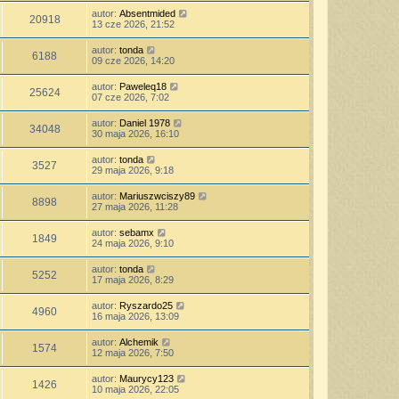
autor:
Absentmided
20918
13 cze 2026, 21:52
autor:
tonda
6188
09 cze 2026, 14:20
autor:
Paweleq18
25624
07 cze 2026, 7:02
autor:
Daniel 1978
34048
30 maja 2026, 16:10
autor:
tonda
3527
29 maja 2026, 9:18
autor:
Mariuszwciszy89
8898
27 maja 2026, 11:28
autor:
sebamx
1849
24 maja 2026, 9:10
autor:
tonda
5252
17 maja 2026, 8:29
autor:
Ryszardo25
4960
16 maja 2026, 13:09
autor:
Alchemik
1574
12 maja 2026, 7:50
autor:
Maurycy123
1426
10 maja 2026, 22:05