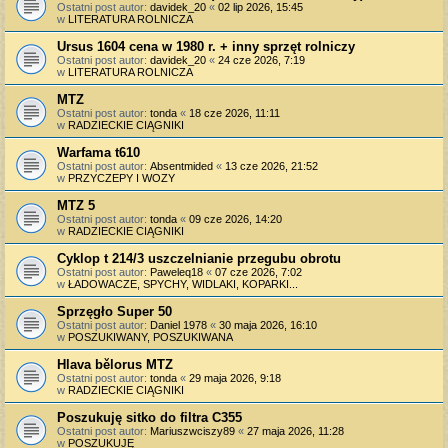
Ostatni post autor:
davidek_20
«
02 lip 2026, 15:45
w
LITERATURA ROLNICZA
Ursus 1604 cena w 1980 r. + inny sprzęt rolniczy
Ostatni post autor:
davidek_20
«
24 cze 2026, 7:19
w
LITERATURA ROLNICZA
MTZ
Ostatni post autor:
tonda
«
18 cze 2026, 11:11
w
RADZIECKIE CIĄGNIKI
Warfama t610
Ostatni post autor:
Absentmided
«
13 cze 2026, 21:52
w
PRZYCZEPY I WOZY
MTZ 5
Ostatni post autor:
tonda
«
09 cze 2026, 14:20
w
RADZIECKIE CIĄGNIKI
Cyklop t 214/3 uszczelnianie przegubu obrotu
Ostatni post autor:
Paweleq18
«
07 cze 2026, 7:02
w
ŁADOWACZE, SPYCHY, WIDLAKI, KOPARKI...
Sprzęgło Super 50
Ostatni post autor:
Daniel 1978
«
30 maja 2026, 16:10
w
POSZUKIWANY, POSZUKIWANA
Hlava bělorus MTZ
Ostatni post autor:
tonda
«
29 maja 2026, 9:18
w
RADZIECKIE CIĄGNIKI
Poszukuję sitko do filtra C355
Ostatni post autor:
Mariuszwciszy89
«
27 maja 2026, 11:28
w
POSZUKUJĘ