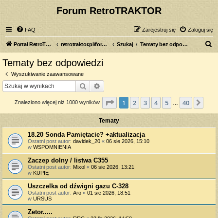
Forum RetroTRAKTOR
FAQ
Zarejestruj się
Zaloguj się
S
Portal RetroTRAKTOR.pl
retrotraktor.pl/forum
Szukaj
Tematy bez odpowiedzi
z
Tematy bez odpowiedzi
u
Wyszukiwanie zaawansowane
k
Szukaj
Wyszukiwanie zaawansowane
a
Strona
1
z
40
1
2
3
4
5
40
Nas
Znaleziono więcej niż 1000 wyników
j
…
Tematy
18.20 Sonda Pamiętacie? +aktualizacja
Ostatni post autor:
davidek_20
«
06 sie 2026, 15:10
w
WSPOMNIENIA
Zaczep dolny / listwa C355
Ostatni post autor:
Mixol
«
06 sie 2026, 13:21
w
KUPIĘ
Uszczelka od dźwigni gazu C-328
Ostatni post autor:
Aro
«
01 sie 2026, 18:51
w
URSUS
Zetor.....