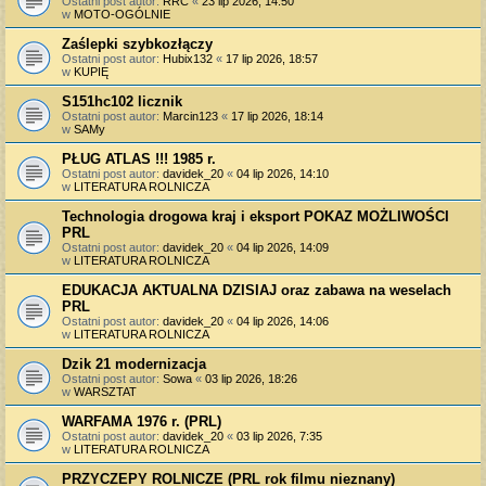
Ostatni post autor:
RRC
«
23 lip 2026, 14:50
w
MOTO-OGÓLNIE
Zaślepki szybkozłączy
Ostatni post autor:
Hubix132
«
17 lip 2026, 18:57
w
KUPIĘ
S151hc102 licznik
Ostatni post autor:
Marcin123
«
17 lip 2026, 18:14
w
SAMy
PŁUG ATLAS !!! 1985 r.
Ostatni post autor:
davidek_20
«
04 lip 2026, 14:10
w
LITERATURA ROLNICZA
Technologia drogowa kraj i eksport POKAZ MOŻLIWOŚCI
PRL
Ostatni post autor:
davidek_20
«
04 lip 2026, 14:09
w
LITERATURA ROLNICZA
EDUKACJA AKTUALNA DZISIAJ oraz zabawa na weselach
PRL
Ostatni post autor:
davidek_20
«
04 lip 2026, 14:06
w
LITERATURA ROLNICZA
Dzik 21 modernizacja
Ostatni post autor:
Sowa
«
03 lip 2026, 18:26
w
WARSZTAT
WARFAMA 1976 r. (PRL)
Ostatni post autor:
davidek_20
«
03 lip 2026, 7:35
w
LITERATURA ROLNICZA
PRZYCZEPY ROLNICZE (PRL rok filmu nieznany)