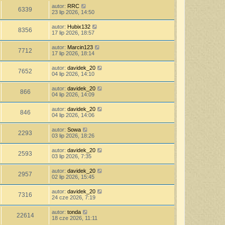
autor:
RRC
6339
23 lip 2026, 14:50
autor:
Hubix132
8356
17 lip 2026, 18:57
autor:
Marcin123
7712
17 lip 2026, 18:14
autor:
davidek_20
7652
04 lip 2026, 14:10
autor:
davidek_20
866
04 lip 2026, 14:09
autor:
davidek_20
846
04 lip 2026, 14:06
autor:
Sowa
2293
03 lip 2026, 18:26
autor:
davidek_20
2593
03 lip 2026, 7:35
autor:
davidek_20
2957
02 lip 2026, 15:45
autor:
davidek_20
7316
24 cze 2026, 7:19
autor:
tonda
22614
18 cze 2026, 11:11