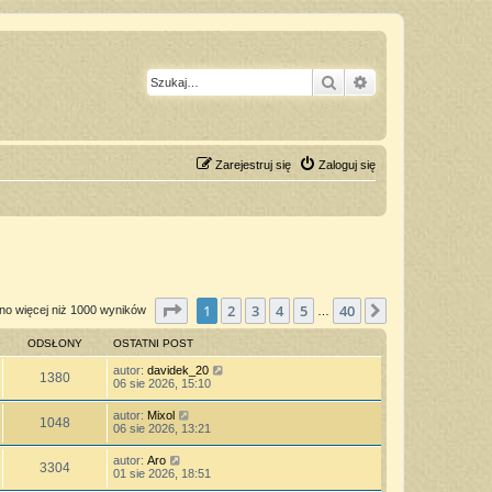
Szukaj
Wyszukiwanie z
Zarejestruj się
Zaloguj się
Strona
1
z
40
1
2
3
4
5
40
Następna
no więcej niż 1000 wyników
…
ODSŁONY
OSTATNI POST
autor:
davidek_20
1380
06 sie 2026, 15:10
autor:
Mixol
1048
06 sie 2026, 13:21
autor:
Aro
3304
01 sie 2026, 18:51