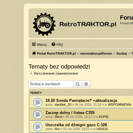
For
Forum Mi
Więcej…
FAQ
Portal RetroTRAKTOR.pl
retrotraktor.pl/forum
Szukaj
T
Tematy bez odpowiedzi
Wyszukiwanie zaawansowane
Szukaj
Wyszukiwanie zaawan
TEMATY
18.20 Sonda Pamiętacie? +aktualizacja
autor:
davidek_20
»
06 sie 2026, 15:10
» w
WSPOMNIENIA
Zaczep dolny / listwa C355
autor:
Mixol
»
06 sie 2026, 13:21
» w
KUPIĘ
Uszczelka od dźwigni gazu C-328
autor:
Aro
»
01 sie 2026, 18:51
» w
URSUS