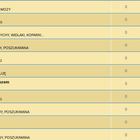
0
I WOZY
0
KI
0
CHY, WIDLAKI, KOPARKI...
0
Y, POSZUKIWANA
0
I
0
UJĘ
wozem
0
0
I
0
Y, POSZUKIWANA
0
0
Y, POSZUKIWANA