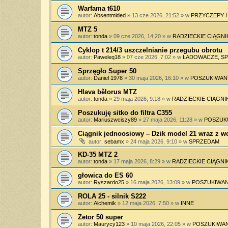
Warfama t610
autor:
Absentmided
»
13 cze 2026, 21:52
» w
PRZYCZEPY 
MTZ 5
autor:
tonda
»
09 cze 2026, 14:20
» w
RADZIECKIE CIĄGNI
Cyklop t 214/3 uszczelnianie przegubu obrotu
autor:
Paweleq18
»
07 cze 2026, 7:02
» w
ŁADOWACZE, SPY
Sprzęgło Super 50
autor:
Daniel 1978
»
30 maja 2026, 16:10
» w
POSZUKIWAN
Hlava bělorus MTZ
autor:
tonda
»
29 maja 2026, 9:18
» w
RADZIECKIE CIĄGNIK
Poszukuję sitko do filtra C355
autor:
Mariuszwciszy89
»
27 maja 2026, 11:28
» w
POSZUK
Ciągnik jednoosiowy – Dzik model 21 wraz z 
autor:
sebamx
»
24 maja 2026, 9:10
» w
SPRZEDAM
KD-35 MTZ 2
autor:
tonda
»
17 maja 2026, 8:29
» w
RADZIECKIE CIĄGNIK
głowica do ES 60
autor:
Ryszardo25
»
16 maja 2026, 13:09
» w
POSZUKIWAN
ROLA 25 - silnik S222
autor:
Alchemik
»
12 maja 2026, 7:50
» w
INNE
Zetor 50 super
autor:
Maurycy123
»
10 maja 2026, 22:05
» w
POSZUKIWAN