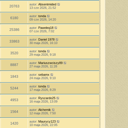
autor:
Absentmided
20763
13 cze 2026, 21:52
autor:
tonda
6180
09 cze 2026, 14:20
autor:
Paweleq18
25386
07 cze 2026, 7:02
autor:
Daniel 1978
33863
30 maja 2026, 16:10
autor:
tonda
3520
29 maja 2026, 9:18
autor:
Mariuszwciszy89
8887
27 maja 2026, 11:28
autor:
sebamx
1843
24 maja 2026, 9:10
autor:
tonda
5244
17 maja 2026, 8:29
autor:
Ryszardo25
4953
16 maja 2026, 13:09
autor:
Alchemik
1564
12 maja 2026, 7:50
autor:
Maurycy123
1420
10 maja 2026, 22:05