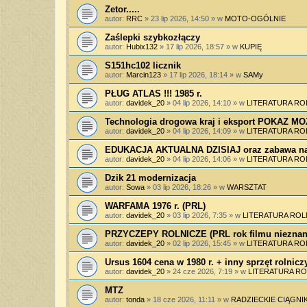
Zetor.....
autor:
RRC
»
23 lip 2026, 14:50
» w
MOTO-OGÓLNIE
Zaślepki szybkozłączy
autor:
Hubix132
»
17 lip 2026, 18:57
» w
KUPIĘ
S151hc102 licznik
autor:
Marcin123
»
17 lip 2026, 18:14
» w
SAMy
PŁUG ATLAS !!! 1985 r.
autor:
davidek_20
»
04 lip 2026, 14:10
» w
LITERATURA RO
Technologia drogowa kraj i eksport POKAZ 
autor:
davidek_20
»
04 lip 2026, 14:09
» w
LITERATURA RO
EDUKACJA AKTUALNA DZISIAJ oraz zabawa na
autor:
davidek_20
»
04 lip 2026, 14:06
» w
LITERATURA RO
Dzik 21 modernizacja
autor:
Sowa
»
03 lip 2026, 18:26
» w
WARSZTAT
WARFAMA 1976 r. (PRL)
autor:
davidek_20
»
03 lip 2026, 7:35
» w
LITERATURA ROL
PRZYCZEPY ROLNICZE (PRL rok filmu nieznan
autor:
davidek_20
»
02 lip 2026, 15:45
» w
LITERATURA RO
Ursus 1604 cena w 1980 r. + inny sprzęt rolnicz
autor:
davidek_20
»
24 cze 2026, 7:19
» w
LITERATURA RO
MTZ
autor:
tonda
»
18 cze 2026, 11:11
» w
RADZIECKIE CIĄGNIK