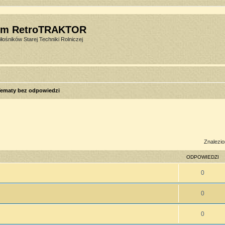
um RetroTRAKTOR
łośników Starej Techniki Rolniczej
ematy bez odpowiedzi
sowane
Znalezio
ODPOWIEDZI
0
0
0