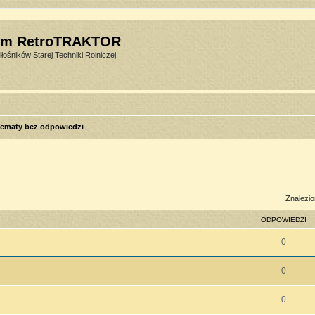
um RetroTRAKTOR
łośników Starej Techniki Rolniczej
ematy bez odpowiedzi
sowane
Znalezio
ODPOWIEDZI
0
0
0