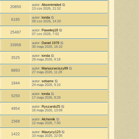
autor:
Absentmided
20850
13 cze 2026, 21:52
autor:
tonda
6185
09 cze 2026, 14:20
autor:
Paweleq18
25487
07 cze 2026, 7:02
autor:
Daniel 1978
33958
30 maja 2026, 16:10
autor:
tonda
3525
29 maja 2026, 9:18
autor:
Mariuszwciszy89
8893
27 maja 2026, 11:28
autor:
sebamx
1844
24 maja 2026, 9:10
autor:
tonda
5250
17 maja 2026, 8:29
autor:
Ryszardo25
4954
16 maja 2026, 13:09
autor:
Alchemik
1568
12 maja 2026, 7:50
autor:
Maurycy123
1422
10 maja 2026, 22:05