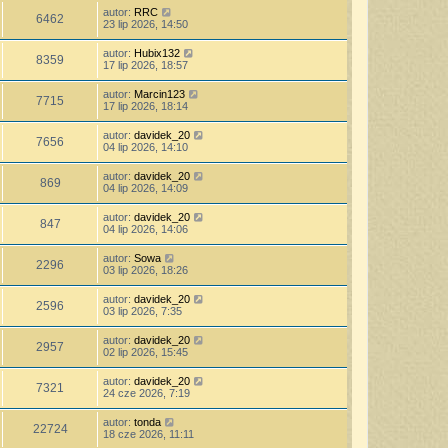
autor:
RRC
6462
23 lip 2026, 14:50
autor:
Hubix132
8359
17 lip 2026, 18:57
autor:
Marcin123
7715
17 lip 2026, 18:14
autor:
davidek_20
7656
04 lip 2026, 14:10
autor:
davidek_20
869
04 lip 2026, 14:09
autor:
davidek_20
847
04 lip 2026, 14:06
autor:
Sowa
2296
03 lip 2026, 18:26
autor:
davidek_20
2596
03 lip 2026, 7:35
autor:
davidek_20
2957
02 lip 2026, 15:45
autor:
davidek_20
7321
24 cze 2026, 7:19
autor:
tonda
22724
18 cze 2026, 11:11