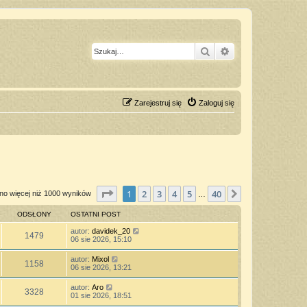
Szukaj
Wyszukiwanie z
Zarejestruj się
Zaloguj się
Strona
1
z
40
1
2
3
4
5
40
Następna
no więcej niż 1000 wyników
…
ODSŁONY
OSTATNI POST
autor:
davidek_20
1479
06 sie 2026, 15:10
autor:
Mixol
1158
06 sie 2026, 13:21
autor:
Aro
3328
01 sie 2026, 18:51