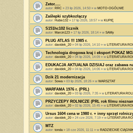
Zetor.....
autor:
RRC
»
23 lip 2026, 14:50
» w
MOTO-OGÓLNIE
Zaślepki szybkozłączy
autor:
Hubix132
»
17 lip 2026, 18:57
» w
KUPIĘ
S151hc102 licznik
autor:
Marcin123
»
17 lip 2026, 18:14
» w
SAMy
PŁUG ATLAS !!! 1985 r.
autor:
davidek_20
»
04 lip 2026, 14:10
» w
LITERATURA RO
Technologia drogowa kraj i eksport POKAZ 
autor:
davidek_20
»
04 lip 2026, 14:09
» w
LITERATURA RO
EDUKACJA AKTUALNA DZISIAJ oraz zabawa na
autor:
davidek_20
»
04 lip 2026, 14:06
» w
LITERATURA RO
Dzik 21 modernizacja
autor:
Sowa
»
03 lip 2026, 18:26
» w
WARSZTAT
WARFAMA 1976 r. (PRL)
autor:
davidek_20
»
03 lip 2026, 7:35
» w
LITERATURA ROL
PRZYCZEPY ROLNICZE (PRL rok filmu nieznan
autor:
davidek_20
»
02 lip 2026, 15:45
» w
LITERATURA RO
Ursus 1604 cena w 1980 r. + inny sprzęt rolnicz
autor:
davidek_20
»
24 cze 2026, 7:19
» w
LITERATURA RO
MTZ
autor:
tonda
»
18 cze 2026, 11:11
» w
RADZIECKIE CIĄGNIK