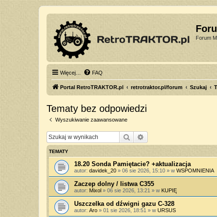
For
Forum Mi
Więcej…
FAQ
Portal RetroTRAKTOR.pl
retrotraktor.pl/forum
Szukaj
T
Tematy bez odpowiedzi
Wyszukiwanie zaawansowane
Szukaj
Wyszukiwanie zaawan
TEMATY
18.20 Sonda Pamiętacie? +aktualizacja
autor:
davidek_20
»
06 sie 2026, 15:10
» w
WSPOMNIENIA
Zaczep dolny / listwa C355
autor:
Mixol
»
06 sie 2026, 13:21
» w
KUPIĘ
Uszczelka od dźwigni gazu C-328
autor:
Aro
»
01 sie 2026, 18:51
» w
URSUS