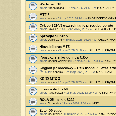
Warfama t610
autor:
Absentmided
»
13 cze 2026, 21:52
» w
PRZYCZEPY 
MTZ 5
autor:
tonda
»
09 cze 2026, 14:20
» w
RADZIECKIE CIĄGNI
Cyklop t 214/3 uszczelnianie przegubu obrotu
autor:
Paweleq18
»
07 cze 2026, 7:02
» w
ŁADOWACZE, SPY
Sprzęgło Super 50
autor:
Daniel 1978
»
30 maja 2026, 16:10
» w
POSZUKIWAN
Hlava bělorus MTZ
autor:
tonda
»
29 maja 2026, 9:18
» w
RADZIECKIE CIĄGNIK
Poszukuję sitko do filtra C355
autor:
Mariuszwciszy89
»
27 maja 2026, 11:28
» w
POSZUK
Ciągnik jednoosiowy – Dzik model 21 wraz z 
autor:
sebamx
»
24 maja 2026, 9:10
» w
SPRZEDAM
KD-35 MTZ 2
autor:
tonda
»
17 maja 2026, 8:29
» w
RADZIECKIE CIĄGNIK
głowica do ES 60
autor:
Ryszardo25
»
16 maja 2026, 13:09
» w
POSZUKIWAN
ROLA 25 - silnik S222
autor:
Alchemik
»
12 maja 2026, 7:50
» w
INNE
Zetor 50 super
autor:
Maurycy123
»
10 maja 2026, 22:05
» w
POSZUKIWAN