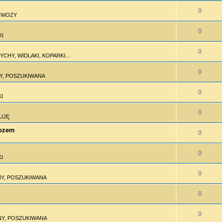
0
I WOZY
0
KI
0
CHY, WIDLAKI, KOPARKI...
0
Y, POSZUKIWANA
0
I
0
UJĘ
wozem
0
0
I
0
Y, POSZUKIWANA
0
0
Y, POSZUKIWANA