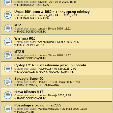
Ostatni post autor:
davidek_20
«
02 lip 2026, 15:45
w
LITERATURA ROLNICZA
Ursus 1604 cena w 1980 r. + inny sprzęt rolniczy
Ostatni post autor:
davidek_20
«
24 cze 2026, 7:19
w
LITERATURA ROLNICZA
MTZ
Ostatni post autor:
tonda
«
18 cze 2026, 11:11
w
RADZIECKIE CIĄGNIKI
Warfama t610
Ostatni post autor:
Absentmided
«
13 cze 2026, 21:52
w
PRZYCZEPY I WOZY
MTZ 5
Ostatni post autor:
tonda
«
09 cze 2026, 14:20
w
RADZIECKIE CIĄGNIKI
Cyklop t 214/3 uszczelnianie przegubu obrotu
Ostatni post autor:
Paweleq18
«
07 cze 2026, 7:02
w
ŁADOWACZE, SPYCHY, WIDLAKI, KOPARKI...
Sprzęgło Super 50
Ostatni post autor:
Daniel 1978
«
30 maja 2026, 16:10
w
POSZUKIWANY, POSZUKIWANA
Hlava bělorus MTZ
Ostatni post autor:
tonda
«
29 maja 2026, 9:18
w
RADZIECKIE CIĄGNIKI
Poszukuję sitko do filtra C355
Ostatni post autor:
Mariuszwciszy89
«
27 maja 2026, 11:28
w
POSZUKUJĘ