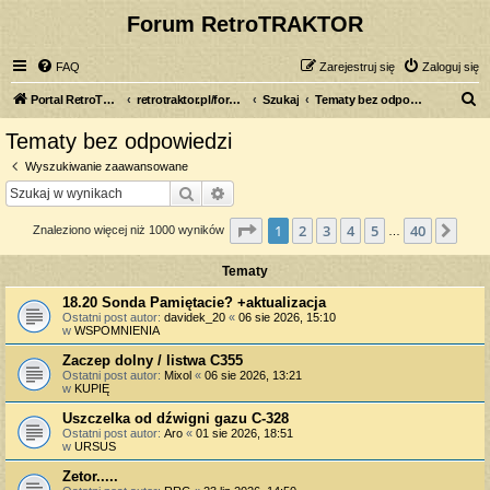
Forum RetroTRAKTOR
FAQ
Zarejestruj się
Zaloguj się
S
Portal RetroTRAKTOR.pl
retrotraktor.pl/forum
Szukaj
Tematy bez odpowiedzi
z
Tematy bez odpowiedzi
u
Wyszukiwanie zaawansowane
k
Szukaj
Wyszukiwanie zaawansowane
a
Strona
1
z
40
1
2
3
4
5
40
Nas
Znaleziono więcej niż 1000 wyników
j
…
Tematy
18.20 Sonda Pamiętacie? +aktualizacja
Ostatni post autor:
davidek_20
«
06 sie 2026, 15:10
w
WSPOMNIENIA
Zaczep dolny / listwa C355
Ostatni post autor:
Mixol
«
06 sie 2026, 13:21
w
KUPIĘ
Uszczelka od dźwigni gazu C-328
Ostatni post autor:
Aro
«
01 sie 2026, 18:51
w
URSUS
Zetor.....