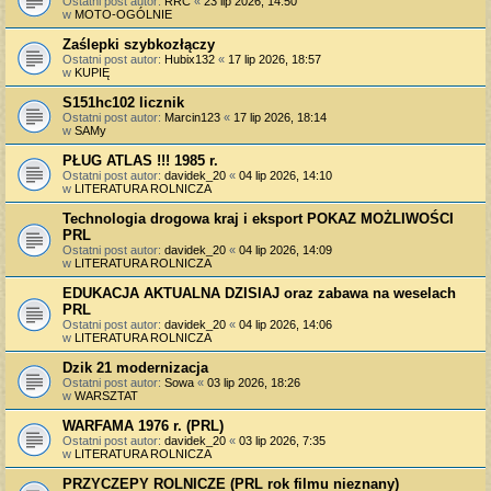
Ostatni post autor:
RRC
«
23 lip 2026, 14:50
w
MOTO-OGÓLNIE
Zaślepki szybkozłączy
Ostatni post autor:
Hubix132
«
17 lip 2026, 18:57
w
KUPIĘ
S151hc102 licznik
Ostatni post autor:
Marcin123
«
17 lip 2026, 18:14
w
SAMy
PŁUG ATLAS !!! 1985 r.
Ostatni post autor:
davidek_20
«
04 lip 2026, 14:10
w
LITERATURA ROLNICZA
Technologia drogowa kraj i eksport POKAZ MOŻLIWOŚCI
PRL
Ostatni post autor:
davidek_20
«
04 lip 2026, 14:09
w
LITERATURA ROLNICZA
EDUKACJA AKTUALNA DZISIAJ oraz zabawa na weselach
PRL
Ostatni post autor:
davidek_20
«
04 lip 2026, 14:06
w
LITERATURA ROLNICZA
Dzik 21 modernizacja
Ostatni post autor:
Sowa
«
03 lip 2026, 18:26
w
WARSZTAT
WARFAMA 1976 r. (PRL)
Ostatni post autor:
davidek_20
«
03 lip 2026, 7:35
w
LITERATURA ROLNICZA
PRZYCZEPY ROLNICZE (PRL rok filmu nieznany)