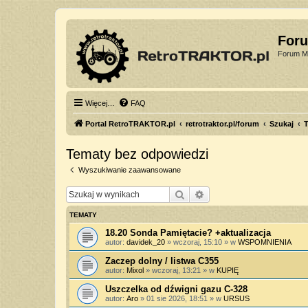
For
Forum Mi
Więcej…
FAQ
Portal RetroTRAKTOR.pl
retrotraktor.pl/forum
Szukaj
T
Tematy bez odpowiedzi
Wyszukiwanie zaawansowane
Szukaj
Wyszukiwanie zaawan
TEMATY
18.20 Sonda Pamiętacie? +aktualizacja
autor:
davidek_20
»
wczoraj, 15:10
» w
WSPOMNIENIA
Zaczep dolny / listwa C355
autor:
Mixol
»
wczoraj, 13:21
» w
KUPIĘ
Uszczelka od dźwigni gazu C-328
autor:
Aro
»
01 sie 2026, 18:51
» w
URSUS