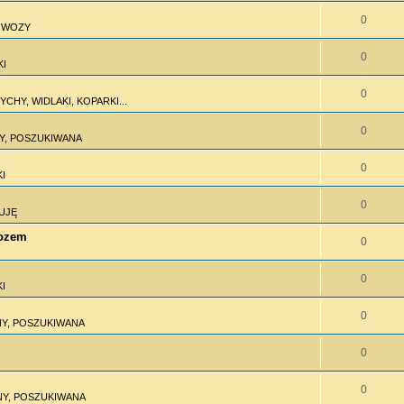
0
I WOZY
0
KI
0
CHY, WIDLAKI, KOPARKI...
0
Y, POSZUKIWANA
0
I
0
UJĘ
wozem
0
0
I
0
Y, POSZUKIWANA
0
0
Y, POSZUKIWANA