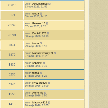
autor:
Absentmided
20616
13 cze 2026, 21:52
autor:
tonda
6171
09 cze 2026, 14:20
autor:
Paweleq18
25243
07 cze 2026, 7:02
autor:
Daniel 1978
33701
30 maja 2026, 16:10
autor:
tonda
3511
29 maja 2026, 9:18
autor:
Mariuszwciszy89
8879
27 maja 2026, 11:28
autor:
sebamx
1836
24 maja 2026, 9:10
autor:
tonda
5236
17 maja 2026, 8:29
autor:
Ryszardo25
4944
16 maja 2026, 13:09
autor:
Alchemik
1556
12 maja 2026, 7:50
autor:
Maurycy123
1413
10 maja 2026, 22:05