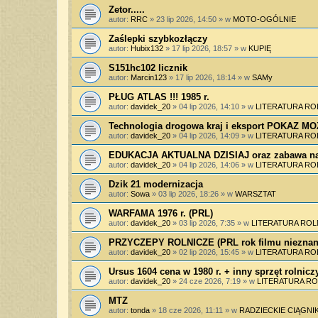
Zetor.....
autor:
RRC
»
23 lip 2026, 14:50
» w
MOTO-OGÓLNIE
Zaślepki szybkozłączy
autor:
Hubix132
»
17 lip 2026, 18:57
» w
KUPIĘ
S151hc102 licznik
autor:
Marcin123
»
17 lip 2026, 18:14
» w
SAMy
PŁUG ATLAS !!! 1985 r.
autor:
davidek_20
»
04 lip 2026, 14:10
» w
LITERATURA RO
Technologia drogowa kraj i eksport POKAZ 
autor:
davidek_20
»
04 lip 2026, 14:09
» w
LITERATURA RO
EDUKACJA AKTUALNA DZISIAJ oraz zabawa na
autor:
davidek_20
»
04 lip 2026, 14:06
» w
LITERATURA RO
Dzik 21 modernizacja
autor:
Sowa
»
03 lip 2026, 18:26
» w
WARSZTAT
WARFAMA 1976 r. (PRL)
autor:
davidek_20
»
03 lip 2026, 7:35
» w
LITERATURA ROL
PRZYCZEPY ROLNICZE (PRL rok filmu nieznan
autor:
davidek_20
»
02 lip 2026, 15:45
» w
LITERATURA RO
Ursus 1604 cena w 1980 r. + inny sprzęt rolnicz
autor:
davidek_20
»
24 cze 2026, 7:19
» w
LITERATURA RO
MTZ
autor:
tonda
»
18 cze 2026, 11:11
» w
RADZIECKIE CIĄGNIK