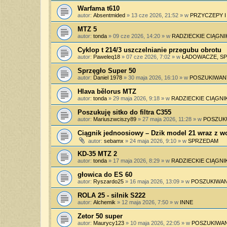
Warfama t610
autor:
Absentmided
»
13 cze 2026, 21:52
» w
PRZYCZEPY 
MTZ 5
autor:
tonda
»
09 cze 2026, 14:20
» w
RADZIECKIE CIĄGNI
Cyklop t 214/3 uszczelnianie przegubu obrotu
autor:
Paweleq18
»
07 cze 2026, 7:02
» w
ŁADOWACZE, SPY
Sprzęgło Super 50
autor:
Daniel 1978
»
30 maja 2026, 16:10
» w
POSZUKIWAN
Hlava bělorus MTZ
autor:
tonda
»
29 maja 2026, 9:18
» w
RADZIECKIE CIĄGNIK
Poszukuję sitko do filtra C355
autor:
Mariuszwciszy89
»
27 maja 2026, 11:28
» w
POSZUK
Ciągnik jednoosiowy – Dzik model 21 wraz z 
autor:
sebamx
»
24 maja 2026, 9:10
» w
SPRZEDAM
KD-35 MTZ 2
autor:
tonda
»
17 maja 2026, 8:29
» w
RADZIECKIE CIĄGNIK
głowica do ES 60
autor:
Ryszardo25
»
16 maja 2026, 13:09
» w
POSZUKIWAN
ROLA 25 - silnik S222
autor:
Alchemik
»
12 maja 2026, 7:50
» w
INNE
Zetor 50 super
autor:
Maurycy123
»
10 maja 2026, 22:05
» w
POSZUKIWAN