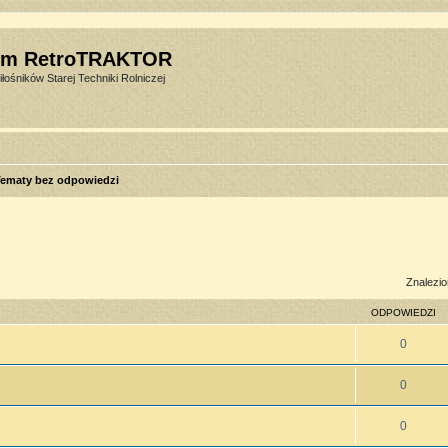
um RetroTRAKTOR
łośników Starej Techniki Rolniczej
ematy bez odpowiedzi
sowane
Znalezio
ODPOWIEDZI
0
0
0