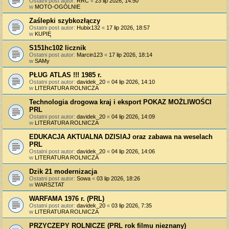
Ostatni post autor:
RRC
«
23 lip 2026, 14:50
w
MOTO-OGÓLNIE
Zaślepki szybkozłączy
Ostatni post autor:
Hubix132
«
17 lip 2026, 18:57
w
KUPIĘ
S151hc102 licznik
Ostatni post autor:
Marcin123
«
17 lip 2026, 18:14
w
SAMy
PŁUG ATLAS !!! 1985 r.
Ostatni post autor:
davidek_20
«
04 lip 2026, 14:10
w
LITERATURA ROLNICZA
Technologia drogowa kraj i eksport POKAZ MOŻLIWOŚCI
PRL
Ostatni post autor:
davidek_20
«
04 lip 2026, 14:09
w
LITERATURA ROLNICZA
EDUKACJA AKTUALNA DZISIAJ oraz zabawa na weselach
PRL
Ostatni post autor:
davidek_20
«
04 lip 2026, 14:06
w
LITERATURA ROLNICZA
Dzik 21 modernizacja
Ostatni post autor:
Sowa
«
03 lip 2026, 18:26
w
WARSZTAT
WARFAMA 1976 r. (PRL)
Ostatni post autor:
davidek_20
«
03 lip 2026, 7:35
w
LITERATURA ROLNICZA
PRZYCZEPY ROLNICZE (PRL rok filmu nieznany)