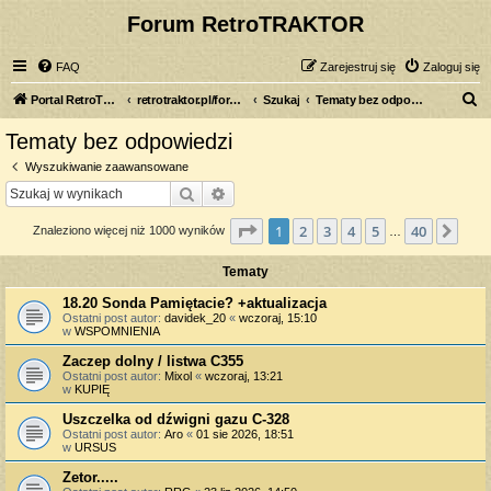
Forum RetroTRAKTOR
FAQ
Zarejestruj się
Zaloguj się
S
Portal RetroTRAKTOR.pl
retrotraktor.pl/forum
Szukaj
Tematy bez odpowiedzi
z
Tematy bez odpowiedzi
u
Wyszukiwanie zaawansowane
k
Szukaj
Wyszukiwanie zaawansowane
a
Strona
1
z
40
1
2
3
4
5
40
Nas
Znaleziono więcej niż 1000 wyników
j
…
Tematy
18.20 Sonda Pamiętacie? +aktualizacja
Ostatni post autor:
davidek_20
«
wczoraj, 15:10
w
WSPOMNIENIA
Zaczep dolny / listwa C355
Ostatni post autor:
Mixol
«
wczoraj, 13:21
w
KUPIĘ
Uszczelka od dźwigni gazu C-328
Ostatni post autor:
Aro
«
01 sie 2026, 18:51
w
URSUS
Zetor.....