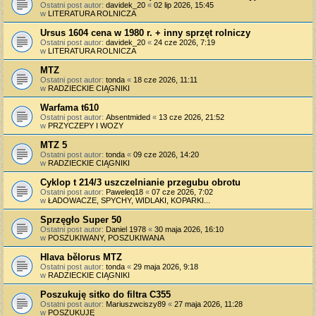
Ostatni post autor:
davidek_20
«
02 lip 2026, 15:45
w
LITERATURA ROLNICZA
Ursus 1604 cena w 1980 r. + inny sprzęt rolniczy
Ostatni post autor:
davidek_20
«
24 cze 2026, 7:19
w
LITERATURA ROLNICZA
MTZ
Ostatni post autor:
tonda
«
18 cze 2026, 11:11
w
RADZIECKIE CIĄGNIKI
Warfama t610
Ostatni post autor:
Absentmided
«
13 cze 2026, 21:52
w
PRZYCZEPY I WOZY
MTZ 5
Ostatni post autor:
tonda
«
09 cze 2026, 14:20
w
RADZIECKIE CIĄGNIKI
Cyklop t 214/3 uszczelnianie przegubu obrotu
Ostatni post autor:
Paweleq18
«
07 cze 2026, 7:02
w
ŁADOWACZE, SPYCHY, WIDLAKI, KOPARKI...
Sprzęgło Super 50
Ostatni post autor:
Daniel 1978
«
30 maja 2026, 16:10
w
POSZUKIWANY, POSZUKIWANA
Hlava bělorus MTZ
Ostatni post autor:
tonda
«
29 maja 2026, 9:18
w
RADZIECKIE CIĄGNIKI
Poszukuję sitko do filtra C355
Ostatni post autor:
Mariuszwciszy89
«
27 maja 2026, 11:28
w
POSZUKUJĘ