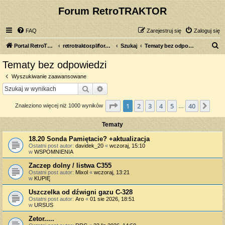
Forum RetroTRAKTOR
FAQ
Zarejestruj się
Zaloguj się
S
Portal RetroTRAKTOR.pl
retrotraktor.pl/forum
Szukaj
Tematy bez odpowiedzi
z
Tematy bez odpowiedzi
u
Wyszukiwanie zaawansowane
k
Szukaj
Wyszukiwanie zaawansowane
a
Strona
1
z
40
1
2
3
4
5
40
Nas
Znaleziono więcej niż 1000 wyników
j
…
Tematy
18.20 Sonda Pamiętacie? +aktualizacja
Ostatni post autor:
davidek_20
«
wczoraj, 15:10
w
WSPOMNIENIA
Zaczep dolny / listwa C355
Ostatni post autor:
Mixol
«
wczoraj, 13:21
w
KUPIĘ
Uszczelka od dźwigni gazu C-328
Ostatni post autor:
Aro
«
01 sie 2026, 18:51
w
URSUS
Zetor.....