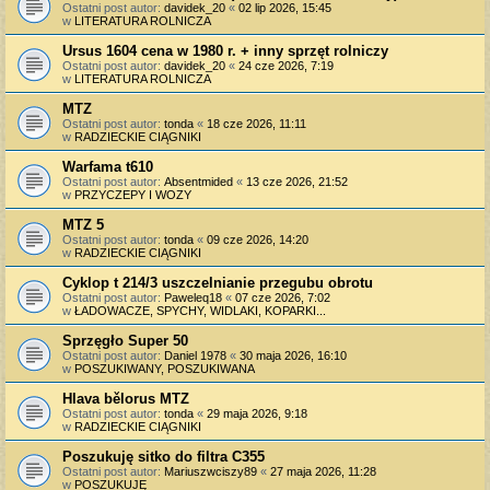
Ostatni post autor:
davidek_20
«
02 lip 2026, 15:45
w
LITERATURA ROLNICZA
Ursus 1604 cena w 1980 r. + inny sprzęt rolniczy
Ostatni post autor:
davidek_20
«
24 cze 2026, 7:19
w
LITERATURA ROLNICZA
MTZ
Ostatni post autor:
tonda
«
18 cze 2026, 11:11
w
RADZIECKIE CIĄGNIKI
Warfama t610
Ostatni post autor:
Absentmided
«
13 cze 2026, 21:52
w
PRZYCZEPY I WOZY
MTZ 5
Ostatni post autor:
tonda
«
09 cze 2026, 14:20
w
RADZIECKIE CIĄGNIKI
Cyklop t 214/3 uszczelnianie przegubu obrotu
Ostatni post autor:
Paweleq18
«
07 cze 2026, 7:02
w
ŁADOWACZE, SPYCHY, WIDLAKI, KOPARKI...
Sprzęgło Super 50
Ostatni post autor:
Daniel 1978
«
30 maja 2026, 16:10
w
POSZUKIWANY, POSZUKIWANA
Hlava bělorus MTZ
Ostatni post autor:
tonda
«
29 maja 2026, 9:18
w
RADZIECKIE CIĄGNIKI
Poszukuję sitko do filtra C355
Ostatni post autor:
Mariuszwciszy89
«
27 maja 2026, 11:28
w
POSZUKUJĘ