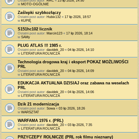
Ostatni post autor:
RRC
«
23 lip 2026, 14:50
w
MOTO-OGÓLNIE
Zaślepki szybkozłączy
Ostatni post autor:
Hubix132
«
17 lip 2026, 18:57
w
KUPIĘ
S151hc102 licznik
Ostatni post autor:
Marcin123
«
17 lip 2026, 18:14
w
SAMy
PŁUG ATLAS !!! 1985 r.
Ostatni post autor:
davidek_20
«
04 lip 2026, 14:10
w
LITERATURA ROLNICZA
Technologia drogowa kraj i eksport POKAZ MOŻLIWOŚCI
PRL
Ostatni post autor:
davidek_20
«
04 lip 2026, 14:09
w
LITERATURA ROLNICZA
EDUKACJA AKTUALNA DZISIAJ oraz zabawa na weselach
PRL
Ostatni post autor:
davidek_20
«
04 lip 2026, 14:06
w
LITERATURA ROLNICZA
Dzik 21 modernizacja
Ostatni post autor:
Sowa
«
03 lip 2026, 18:26
w
WARSZTAT
WARFAMA 1976 r. (PRL)
Ostatni post autor:
davidek_20
«
03 lip 2026, 7:35
w
LITERATURA ROLNICZA
PRZYCZEPY ROLNICZE (PRL rok filmu nieznany)