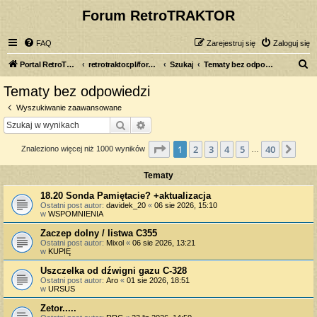
Forum RetroTRAKTOR
FAQ
Zarejestruj się
Zaloguj się
S
Portal RetroTRAKTOR.pl
retrotraktor.pl/forum
Szukaj
Tematy bez odpowiedzi
z
Tematy bez odpowiedzi
u
Wyszukiwanie zaawansowane
k
Szukaj
Wyszukiwanie zaawansowane
a
Strona
1
z
40
1
2
3
4
5
40
Nas
Znaleziono więcej niż 1000 wyników
j
…
Tematy
18.20 Sonda Pamiętacie? +aktualizacja
Ostatni post autor:
davidek_20
«
06 sie 2026, 15:10
w
WSPOMNIENIA
Zaczep dolny / listwa C355
Ostatni post autor:
Mixol
«
06 sie 2026, 13:21
w
KUPIĘ
Uszczelka od dźwigni gazu C-328
Ostatni post autor:
Aro
«
01 sie 2026, 18:51
w
URSUS
Zetor.....