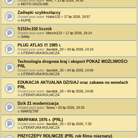
Ostatni post autor:
RRC
«
23 lip 2026, 14:50
w
MOTO-OGÓLNIE
Zaślepki szybkozłączy
Ostatni post autor:
Hubix132
«
17 lip 2026, 18:57
w
KUPIĘ
S151hc102 licznik
Ostatni post autor:
Marcin123
«
17 lip 2026, 18:14
w
SAMy
PŁUG ATLAS !!! 1985 r.
Ostatni post autor:
davidek_20
«
04 lip 2026, 14:10
w
LITERATURA ROLNICZA
Technologia drogowa kraj i eksport POKAZ MOŻLIWOŚCI
PRL
Ostatni post autor:
davidek_20
«
04 lip 2026, 14:09
w
LITERATURA ROLNICZA
EDUKACJA AKTUALNA DZISIAJ oraz zabawa na weselach
PRL
Ostatni post autor:
davidek_20
«
04 lip 2026, 14:06
w
LITERATURA ROLNICZA
Dzik 21 modernizacja
Ostatni post autor:
Sowa
«
03 lip 2026, 18:26
w
WARSZTAT
WARFAMA 1976 r. (PRL)
Ostatni post autor:
davidek_20
«
03 lip 2026, 7:35
w
LITERATURA ROLNICZA
PRZYCZEPY ROLNICZE (PRL rok filmu nieznany)