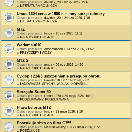
Ostatni post autor:
davidek_20
«
02 lip 2026, 15:45
w
LITERATURA ROLNICZA
Ursus 1604 cena w 1980 r. + inny sprzęt rolniczy
Ostatni post autor:
davidek_20
«
24 cze 2026, 7:19
w
LITERATURA ROLNICZA
MTZ
Ostatni post autor:
tonda
«
18 cze 2026, 11:11
w
RADZIECKIE CIĄGNIKI
Warfama t610
Ostatni post autor:
Absentmided
«
13 cze 2026, 21:52
w
PRZYCZEPY I WOZY
MTZ 5
Ostatni post autor:
tonda
«
09 cze 2026, 14:20
w
RADZIECKIE CIĄGNIKI
Cyklop t 214/3 uszczelnianie przegubu obrotu
Ostatni post autor:
Paweleq18
«
07 cze 2026, 7:02
w
ŁADOWACZE, SPYCHY, WIDLAKI, KOPARKI...
Sprzęgło Super 50
Ostatni post autor:
Daniel 1978
«
30 maja 2026, 16:10
w
POSZUKIWANY, POSZUKIWANA
Hlava bělorus MTZ
Ostatni post autor:
tonda
«
29 maja 2026, 9:18
w
RADZIECKIE CIĄGNIKI
Poszukuję sitko do filtra C355
Ostatni post autor:
Mariuszwciszy89
«
27 maja 2026, 11:28
w
POSZUKUJĘ