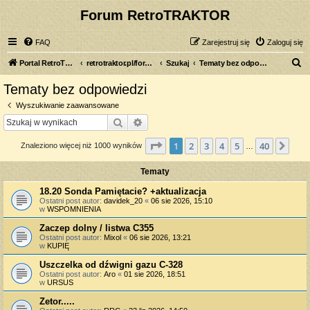
Forum RetroTRAKTOR
FAQ
Zarejestruj się
Zaloguj się
S
Portal RetroTRAKTOR.pl
retrotraktor.pl/forum
Szukaj
Tematy bez odpowiedzi
z
Tematy bez odpowiedzi
u
Wyszukiwanie zaawansowane
k
Szukaj
Wyszukiwanie zaawansowane
a
Strona
1
z
40
1
2
3
4
5
40
Nas
Znaleziono więcej niż 1000 wyników
j
…
Tematy
18.20 Sonda Pamiętacie? +aktualizacja
Ostatni post autor:
davidek_20
«
06 sie 2026, 15:10
w
WSPOMNIENIA
Zaczep dolny / listwa C355
Ostatni post autor:
Mixol
«
06 sie 2026, 13:21
w
KUPIĘ
Uszczelka od dźwigni gazu C-328
Ostatni post autor:
Aro
«
01 sie 2026, 18:51
w
URSUS
Zetor.....