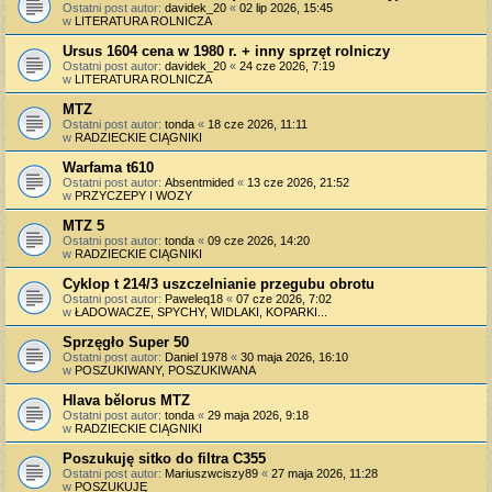
Ostatni post autor:
davidek_20
«
02 lip 2026, 15:45
w
LITERATURA ROLNICZA
Ursus 1604 cena w 1980 r. + inny sprzęt rolniczy
Ostatni post autor:
davidek_20
«
24 cze 2026, 7:19
w
LITERATURA ROLNICZA
MTZ
Ostatni post autor:
tonda
«
18 cze 2026, 11:11
w
RADZIECKIE CIĄGNIKI
Warfama t610
Ostatni post autor:
Absentmided
«
13 cze 2026, 21:52
w
PRZYCZEPY I WOZY
MTZ 5
Ostatni post autor:
tonda
«
09 cze 2026, 14:20
w
RADZIECKIE CIĄGNIKI
Cyklop t 214/3 uszczelnianie przegubu obrotu
Ostatni post autor:
Paweleq18
«
07 cze 2026, 7:02
w
ŁADOWACZE, SPYCHY, WIDLAKI, KOPARKI...
Sprzęgło Super 50
Ostatni post autor:
Daniel 1978
«
30 maja 2026, 16:10
w
POSZUKIWANY, POSZUKIWANA
Hlava bělorus MTZ
Ostatni post autor:
tonda
«
29 maja 2026, 9:18
w
RADZIECKIE CIĄGNIKI
Poszukuję sitko do filtra C355
Ostatni post autor:
Mariuszwciszy89
«
27 maja 2026, 11:28
w
POSZUKUJĘ