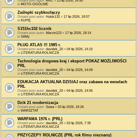
Ostatni post autor:
RRC
«
23 lip 2026, 14:50
w
MOTO-OGÓLNIE
Zaślepki szybkozłączy
Ostatni post autor:
Hubix132
«
17 lip 2026, 18:57
w
KUPIĘ
S151hc102 licznik
Ostatni post autor:
Marcin123
«
17 lip 2026, 18:14
w
SAMy
PŁUG ATLAS !!! 1985 r.
Ostatni post autor:
davidek_20
«
04 lip 2026, 14:10
w
LITERATURA ROLNICZA
Technologia drogowa kraj i eksport POKAZ MOŻLIWOŚCI
PRL
Ostatni post autor:
davidek_20
«
04 lip 2026, 14:09
w
LITERATURA ROLNICZA
EDUKACJA AKTUALNA DZISIAJ oraz zabawa na weselach
PRL
Ostatni post autor:
davidek_20
«
04 lip 2026, 14:06
w
LITERATURA ROLNICZA
Dzik 21 modernizacja
Ostatni post autor:
Sowa
«
03 lip 2026, 18:26
w
WARSZTAT
WARFAMA 1976 r. (PRL)
Ostatni post autor:
davidek_20
«
03 lip 2026, 7:35
w
LITERATURA ROLNICZA
PRZYCZEPY ROLNICZE (PRL rok filmu nieznany)