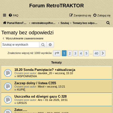
Forum RetroTRAKTOR
FAQ
Zarejestruj się
Zaloguj się
S
Portal RetroTRAKTOR.pl
retrotraktor.pl/forum
Szukaj
Tematy bez odpowiedzi
z
Tematy bez odpowiedzi
u
Wyszukiwanie zaawansowane
k
Szukaj
Wyszukiwanie zaawansowane
a
Strona
1
z
40
1
2
3
4
5
40
Nas
Znaleziono więcej niż 1000 wyników
j
…
Tematy
18.20 Sonda Pamiętacie? +aktualizacja
Ostatni post autor:
davidek_20
«
wczoraj, 15:10
w
WSPOMNIENIA
Zaczep dolny / listwa C355
Ostatni post autor:
Mixol
«
wczoraj, 13:21
w
KUPIĘ
Uszczelka od dźwigni gazu C-328
Ostatni post autor:
Aro
«
01 sie 2026, 18:51
w
URSUS
Zetor.....