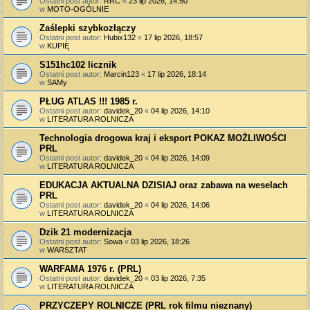
Ostatni post autor:
RRC
«
23 lip 2026, 14:50
w
MOTO-OGÓLNIE
Zaślepki szybkozłączy
Ostatni post autor:
Hubix132
«
17 lip 2026, 18:57
w
KUPIĘ
S151hc102 licznik
Ostatni post autor:
Marcin123
«
17 lip 2026, 18:14
w
SAMy
PŁUG ATLAS !!! 1985 r.
Ostatni post autor:
davidek_20
«
04 lip 2026, 14:10
w
LITERATURA ROLNICZA
Technologia drogowa kraj i eksport POKAZ MOŻLIWOŚCI
PRL
Ostatni post autor:
davidek_20
«
04 lip 2026, 14:09
w
LITERATURA ROLNICZA
EDUKACJA AKTUALNA DZISIAJ oraz zabawa na weselach
PRL
Ostatni post autor:
davidek_20
«
04 lip 2026, 14:06
w
LITERATURA ROLNICZA
Dzik 21 modernizacja
Ostatni post autor:
Sowa
«
03 lip 2026, 18:26
w
WARSZTAT
WARFAMA 1976 r. (PRL)
Ostatni post autor:
davidek_20
«
03 lip 2026, 7:35
w
LITERATURA ROLNICZA
PRZYCZEPY ROLNICZE (PRL rok filmu nieznany)