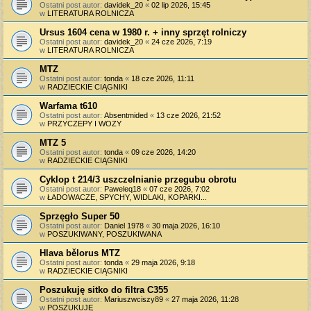
Ostatni post autor:
davidek_20
«
02 lip 2026, 15:45
w
LITERATURA ROLNICZA
Ursus 1604 cena w 1980 r. + inny sprzęt rolniczy
Ostatni post autor:
davidek_20
«
24 cze 2026, 7:19
w
LITERATURA ROLNICZA
MTZ
Ostatni post autor:
tonda
«
18 cze 2026, 11:11
w
RADZIECKIE CIĄGNIKI
Warfama t610
Ostatni post autor:
Absentmided
«
13 cze 2026, 21:52
w
PRZYCZEPY I WOZY
MTZ 5
Ostatni post autor:
tonda
«
09 cze 2026, 14:20
w
RADZIECKIE CIĄGNIKI
Cyklop t 214/3 uszczelnianie przegubu obrotu
Ostatni post autor:
Paweleq18
«
07 cze 2026, 7:02
w
ŁADOWACZE, SPYCHY, WIDLAKI, KOPARKI...
Sprzęgło Super 50
Ostatni post autor:
Daniel 1978
«
30 maja 2026, 16:10
w
POSZUKIWANY, POSZUKIWANA
Hlava bělorus MTZ
Ostatni post autor:
tonda
«
29 maja 2026, 9:18
w
RADZIECKIE CIĄGNIKI
Poszukuję sitko do filtra C355
Ostatni post autor:
Mariuszwciszy89
«
27 maja 2026, 11:28
w
POSZUKUJĘ