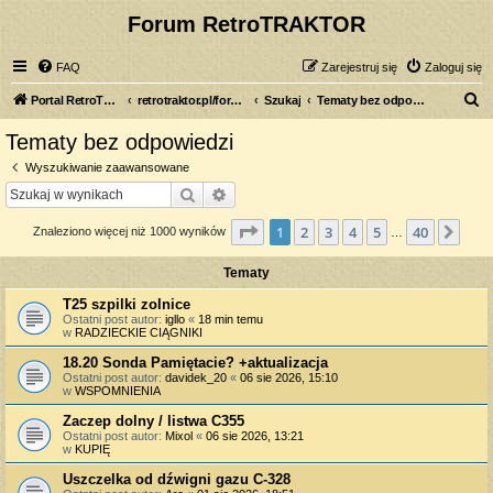
Forum RetroTRAKTOR
FAQ
Zarejestruj się
Zaloguj się
S
Portal RetroTRAKTOR.pl
retrotraktor.pl/forum
Szukaj
Tematy bez odpowiedzi
z
Tematy bez odpowiedzi
u
Wyszukiwanie zaawansowane
k
Szukaj
Wyszukiwanie zaawansowane
a
Strona
1
z
40
1
2
3
4
5
40
Nas
Znaleziono więcej niż 1000 wyników
j
…
Tematy
T25 szpilki zolnice
Ostatni post autor:
igllo
«
18 min temu
w
RADZIECKIE CIĄGNIKI
18.20 Sonda Pamiętacie? +aktualizacja
Ostatni post autor:
davidek_20
«
06 sie 2026, 15:10
w
WSPOMNIENIA
Zaczep dolny / listwa C355
Ostatni post autor:
Mixol
«
06 sie 2026, 13:21
w
KUPIĘ
Uszczelka od dźwigni gazu C-328