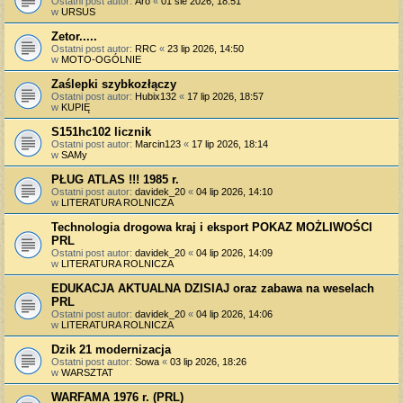
Ostatni post autor:
Aro
«
01 sie 2026, 18:51
w
URSUS
Zetor.....
Ostatni post autor:
RRC
«
23 lip 2026, 14:50
w
MOTO-OGÓLNIE
Zaślepki szybkozłączy
Ostatni post autor:
Hubix132
«
17 lip 2026, 18:57
w
KUPIĘ
S151hc102 licznik
Ostatni post autor:
Marcin123
«
17 lip 2026, 18:14
w
SAMy
PŁUG ATLAS !!! 1985 r.
Ostatni post autor:
davidek_20
«
04 lip 2026, 14:10
w
LITERATURA ROLNICZA
Technologia drogowa kraj i eksport POKAZ MOŻLIWOŚCI
PRL
Ostatni post autor:
davidek_20
«
04 lip 2026, 14:09
w
LITERATURA ROLNICZA
EDUKACJA AKTUALNA DZISIAJ oraz zabawa na weselach
PRL
Ostatni post autor:
davidek_20
«
04 lip 2026, 14:06
w
LITERATURA ROLNICZA
Dzik 21 modernizacja
Ostatni post autor:
Sowa
«
03 lip 2026, 18:26
w
WARSZTAT
WARFAMA 1976 r. (PRL)