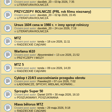
Ostatni post autor:
davidek_20
«
03 lip 2026, 7:35
w
LITERATURA ROLNICZA
PRZYCZEPY ROLNICZE (PRL rok filmu nieznany)
Ostatni post autor:
davidek_20
«
02 lip 2026, 15:45
w
LITERATURA ROLNICZA
Ursus 1604 cena w 1980 r. + inny sprzęt rolniczy
Ostatni post autor:
davidek_20
«
24 cze 2026, 7:19
w
LITERATURA ROLNICZA
MTZ
Ostatni post autor:
tonda
«
18 cze 2026, 11:11
w
RADZIECKIE CIĄGNIKI
Warfama t610
Ostatni post autor:
Absentmided
«
13 cze 2026, 21:52
w
PRZYCZEPY I WOZY
MTZ 5
Ostatni post autor:
tonda
«
09 cze 2026, 14:20
w
RADZIECKIE CIĄGNIKI
Cyklop t 214/3 uszczelnianie przegubu obrotu
Ostatni post autor:
Paweleq18
«
07 cze 2026, 7:02
w
ŁADOWACZE, SPYCHY, WIDLAKI, KOPARKI...
Sprzęgło Super 50
Ostatni post autor:
Daniel 1978
«
30 maja 2026, 16:10
w
POSZUKIWANY, POSZUKIWANA
Hlava bělorus MTZ
Ostatni post autor:
tonda
«
29 maja 2026, 9:18
w
RADZIECKIE CIĄGNIKI