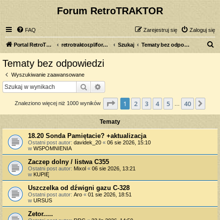
Forum RetroTRAKTOR
FAQ
Zarejestruj się
Zaloguj się
S
Portal RetroTRAKTOR.pl
retrotraktor.pl/forum
Szukaj
Tematy bez odpowiedzi
z
Tematy bez odpowiedzi
u
Wyszukiwanie zaawansowane
k
Szukaj
Wyszukiwanie zaawansowane
a
Strona
1
z
40
1
2
3
4
5
40
Nas
Znaleziono więcej niż 1000 wyników
j
…
Tematy
18.20 Sonda Pamiętacie? +aktualizacja
Ostatni post autor:
davidek_20
«
06 sie 2026, 15:10
w
WSPOMNIENIA
Zaczep dolny / listwa C355
Ostatni post autor:
Mixol
«
06 sie 2026, 13:21
w
KUPIĘ
Uszczelka od dźwigni gazu C-328
Ostatni post autor:
Aro
«
01 sie 2026, 18:51
w
URSUS
Zetor.....