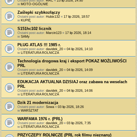
Ostatni post autor:
RRC
«
23 lip 2026, 14:50
w
MOTO-OGÓLNIE
Zaślepki szybkozłączy
Ostatni post autor:
Hubix132
«
17 lip 2026, 18:57
w
KUPIĘ
S151hc102 licznik
Ostatni post autor:
Marcin123
«
17 lip 2026, 18:14
w
SAMy
PŁUG ATLAS !!! 1985 r.
Ostatni post autor:
davidek_20
«
04 lip 2026, 14:10
w
LITERATURA ROLNICZA
Technologia drogowa kraj i eksport POKAZ MOŻLIWOŚCI
PRL
Ostatni post autor:
davidek_20
«
04 lip 2026, 14:09
w
LITERATURA ROLNICZA
EDUKACJA AKTUALNA DZISIAJ oraz zabawa na weselach
PRL
Ostatni post autor:
davidek_20
«
04 lip 2026, 14:06
w
LITERATURA ROLNICZA
Dzik 21 modernizacja
Ostatni post autor:
Sowa
«
03 lip 2026, 18:26
w
WARSZTAT
WARFAMA 1976 r. (PRL)
Ostatni post autor:
davidek_20
«
03 lip 2026, 7:35
w
LITERATURA ROLNICZA
PRZYCZEPY ROLNICZE (PRL rok filmu nieznany)