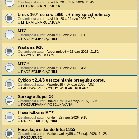
Ostatni post autor:
davidek_20
«
02 lip 2026, 15:45
w
LITERATURA ROLNICZA
Ursus 1604 cena w 1980 r. + inny sprzęt rolniczy
Ostatni post autor:
davidek_20
«
24 cze 2026, 7:19
w
LITERATURA ROLNICZA
MTZ
Ostatni post autor:
tonda
«
18 cze 2026, 11:11
w
RADZIECKIE CIĄGNIKI
Warfama t610
Ostatni post autor:
Absentmided
«
13 cze 2026, 21:52
w
PRZYCZEPY I WOZY
MTZ 5
Ostatni post autor:
tonda
«
09 cze 2026, 14:20
w
RADZIECKIE CIĄGNIKI
Cyklop t 214/3 uszczelnianie przegubu obrotu
Ostatni post autor:
Paweleq18
«
07 cze 2026, 7:02
w
ŁADOWACZE, SPYCHY, WIDLAKI, KOPARKI...
Sprzęgło Super 50
Ostatni post autor:
Daniel 1978
«
30 maja 2026, 16:10
w
POSZUKIWANY, POSZUKIWANA
Hlava bělorus MTZ
Ostatni post autor:
tonda
«
29 maja 2026, 9:18
w
RADZIECKIE CIĄGNIKI
Poszukuję sitko do filtra C355
Ostatni post autor:
Mariuszwciszy89
«
27 maja 2026, 11:28
w
POSZUKUJĘ