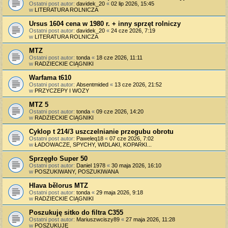
Ostatni post autor:
davidek_20
«
02 lip 2026, 15:45
w
LITERATURA ROLNICZA
Ursus 1604 cena w 1980 r. + inny sprzęt rolniczy
Ostatni post autor:
davidek_20
«
24 cze 2026, 7:19
w
LITERATURA ROLNICZA
MTZ
Ostatni post autor:
tonda
«
18 cze 2026, 11:11
w
RADZIECKIE CIĄGNIKI
Warfama t610
Ostatni post autor:
Absentmided
«
13 cze 2026, 21:52
w
PRZYCZEPY I WOZY
MTZ 5
Ostatni post autor:
tonda
«
09 cze 2026, 14:20
w
RADZIECKIE CIĄGNIKI
Cyklop t 214/3 uszczelnianie przegubu obrotu
Ostatni post autor:
Paweleq18
«
07 cze 2026, 7:02
w
ŁADOWACZE, SPYCHY, WIDLAKI, KOPARKI...
Sprzęgło Super 50
Ostatni post autor:
Daniel 1978
«
30 maja 2026, 16:10
w
POSZUKIWANY, POSZUKIWANA
Hlava bělorus MTZ
Ostatni post autor:
tonda
«
29 maja 2026, 9:18
w
RADZIECKIE CIĄGNIKI
Poszukuję sitko do filtra C355
Ostatni post autor:
Mariuszwciszy89
«
27 maja 2026, 11:28
w
POSZUKUJĘ