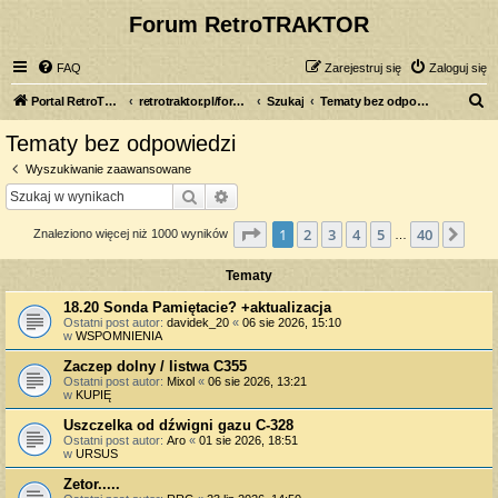
Forum RetroTRAKTOR
FAQ
Zarejestruj się
Zaloguj się
S
Portal RetroTRAKTOR.pl
retrotraktor.pl/forum
Szukaj
Tematy bez odpowiedzi
z
Tematy bez odpowiedzi
u
Wyszukiwanie zaawansowane
k
Szukaj
Wyszukiwanie zaawansowane
a
Strona
1
z
40
1
2
3
4
5
40
Nas
Znaleziono więcej niż 1000 wyników
j
…
Tematy
18.20 Sonda Pamiętacie? +aktualizacja
Ostatni post autor:
davidek_20
«
06 sie 2026, 15:10
w
WSPOMNIENIA
Zaczep dolny / listwa C355
Ostatni post autor:
Mixol
«
06 sie 2026, 13:21
w
KUPIĘ
Uszczelka od dźwigni gazu C-328
Ostatni post autor:
Aro
«
01 sie 2026, 18:51
w
URSUS
Zetor.....