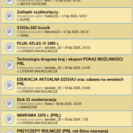
Ostatni post autor:
RRC
«
23 lip 2026, 14:50
w
MOTO-OGÓLNIE
Zaślepki szybkozłączy
Ostatni post autor:
Hubix132
«
17 lip 2026, 18:57
w
KUPIĘ
S151hc102 licznik
Ostatni post autor:
Marcin123
«
17 lip 2026, 18:14
w
SAMy
PŁUG ATLAS !!! 1985 r.
Ostatni post autor:
davidek_20
«
04 lip 2026, 14:10
w
LITERATURA ROLNICZA
Technologia drogowa kraj i eksport POKAZ MOŻLIWOŚCI
PRL
Ostatni post autor:
davidek_20
«
04 lip 2026, 14:09
w
LITERATURA ROLNICZA
EDUKACJA AKTUALNA DZISIAJ oraz zabawa na weselach
PRL
Ostatni post autor:
davidek_20
«
04 lip 2026, 14:06
w
LITERATURA ROLNICZA
Dzik 21 modernizacja
Ostatni post autor:
Sowa
«
03 lip 2026, 18:26
w
WARSZTAT
WARFAMA 1976 r. (PRL)
Ostatni post autor:
davidek_20
«
03 lip 2026, 7:35
w
LITERATURA ROLNICZA
PRZYCZEPY ROLNICZE (PRL rok filmu nieznany)