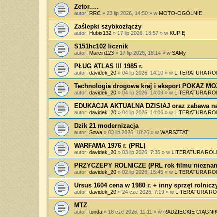
Zetor.....
autor:
RRC
»
23 lip 2026, 14:50
» w
MOTO-OGÓLNIE
Zaślepki szybkozłączy
autor:
Hubix132
»
17 lip 2026, 18:57
» w
KUPIĘ
S151hc102 licznik
autor:
Marcin123
»
17 lip 2026, 18:14
» w
SAMy
PŁUG ATLAS !!! 1985 r.
autor:
davidek_20
»
04 lip 2026, 14:10
» w
LITERATURA RO
Technologia drogowa kraj i eksport POKAZ 
autor:
davidek_20
»
04 lip 2026, 14:09
» w
LITERATURA RO
EDUKACJA AKTUALNA DZISIAJ oraz zabawa na
autor:
davidek_20
»
04 lip 2026, 14:06
» w
LITERATURA RO
Dzik 21 modernizacja
autor:
Sowa
»
03 lip 2026, 18:26
» w
WARSZTAT
WARFAMA 1976 r. (PRL)
autor:
davidek_20
»
03 lip 2026, 7:35
» w
LITERATURA ROL
PRZYCZEPY ROLNICZE (PRL rok filmu nieznan
autor:
davidek_20
»
02 lip 2026, 15:45
» w
LITERATURA RO
Ursus 1604 cena w 1980 r. + inny sprzęt rolnicz
autor:
davidek_20
»
24 cze 2026, 7:19
» w
LITERATURA RO
MTZ
autor:
tonda
»
18 cze 2026, 11:11
» w
RADZIECKIE CIĄGNIK