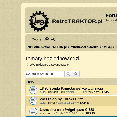
For
Forum Mi
Więcej…
FAQ
Portal RetroTRAKTOR.pl
retrotraktor.pl/forum
Szukaj
T
Tematy bez odpowiedzi
Wyszukiwanie zaawansowane
Szukaj
Wyszukiwanie zaawan
TEMATY
18.20 Sonda Pamiętacie? +aktualizacja
autor:
davidek_20
»
dzisiaj, 15:10
» w
WSPOMNIENIA
Zaczep dolny / listwa C355
autor:
Mixol
»
dzisiaj, 13:21
» w
KUPIĘ
Uszczelka od dźwigni gazu C-328
autor:
Aro
»
01 sie 2026, 18:51
» w
URSUS