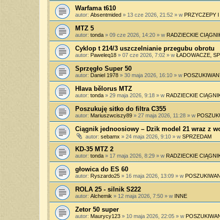
Warfama t610
autor:
Absentmided
»
13 cze 2026, 21:52
» w
PRZYCZEPY 
MTZ 5
autor:
tonda
»
09 cze 2026, 14:20
» w
RADZIECKIE CIĄGNI
Cyklop t 214/3 uszczelnianie przegubu obrotu
autor:
Paweleq18
»
07 cze 2026, 7:02
» w
ŁADOWACZE, SPY
Sprzęgło Super 50
autor:
Daniel 1978
»
30 maja 2026, 16:10
» w
POSZUKIWAN
Hlava bělorus MTZ
autor:
tonda
»
29 maja 2026, 9:18
» w
RADZIECKIE CIĄGNIK
Poszukuję sitko do filtra C355
autor:
Mariuszwciszy89
»
27 maja 2026, 11:28
» w
POSZUK
Ciągnik jednoosiowy – Dzik model 21 wraz z 
autor:
sebamx
»
24 maja 2026, 9:10
» w
SPRZEDAM
KD-35 MTZ 2
autor:
tonda
»
17 maja 2026, 8:29
» w
RADZIECKIE CIĄGNIK
głowica do ES 60
autor:
Ryszardo25
»
16 maja 2026, 13:09
» w
POSZUKIWAN
ROLA 25 - silnik S222
autor:
Alchemik
»
12 maja 2026, 7:50
» w
INNE
Zetor 50 super
autor:
Maurycy123
»
10 maja 2026, 22:05
» w
POSZUKIWAN