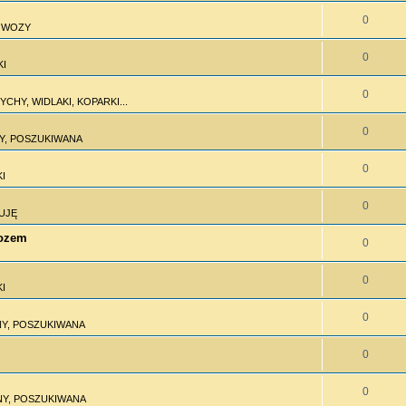
0
I WOZY
0
KI
0
CHY, WIDLAKI, KOPARKI...
0
Y, POSZUKIWANA
0
I
0
UJĘ
wozem
0
0
I
0
Y, POSZUKIWANA
0
0
Y, POSZUKIWANA