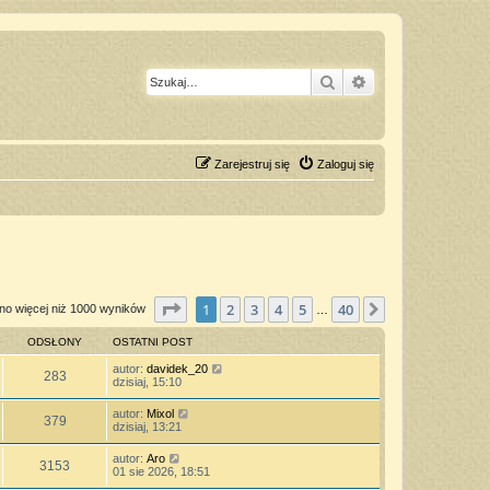
Szukaj
Wyszukiwanie z
Zarejestruj się
Zaloguj się
Strona
1
z
40
1
2
3
4
5
40
Następna
no więcej niż 1000 wyników
…
ODSŁONY
OSTATNI POST
autor:
davidek_20
283
dzisiaj, 15:10
autor:
Mixol
379
dzisiaj, 13:21
autor:
Aro
3153
01 sie 2026, 18:51