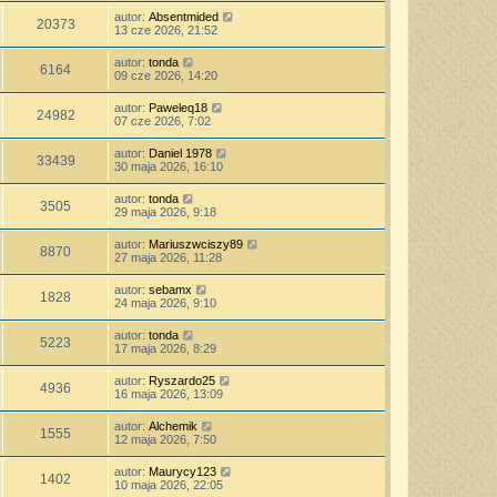
autor:
Absentmided
20373
13 cze 2026, 21:52
autor:
tonda
6164
09 cze 2026, 14:20
autor:
Paweleq18
24982
07 cze 2026, 7:02
autor:
Daniel 1978
33439
30 maja 2026, 16:10
autor:
tonda
3505
29 maja 2026, 9:18
autor:
Mariuszwciszy89
8870
27 maja 2026, 11:28
autor:
sebamx
1828
24 maja 2026, 9:10
autor:
tonda
5223
17 maja 2026, 8:29
autor:
Ryszardo25
4936
16 maja 2026, 13:09
autor:
Alchemik
1555
12 maja 2026, 7:50
autor:
Maurycy123
1402
10 maja 2026, 22:05