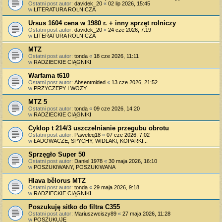
Ostatni post autor:
davidek_20
«
02 lip 2026, 15:45
w
LITERATURA ROLNICZA
Ursus 1604 cena w 1980 r. + inny sprzęt rolniczy
Ostatni post autor:
davidek_20
«
24 cze 2026, 7:19
w
LITERATURA ROLNICZA
MTZ
Ostatni post autor:
tonda
«
18 cze 2026, 11:11
w
RADZIECKIE CIĄGNIKI
Warfama t610
Ostatni post autor:
Absentmided
«
13 cze 2026, 21:52
w
PRZYCZEPY I WOZY
MTZ 5
Ostatni post autor:
tonda
«
09 cze 2026, 14:20
w
RADZIECKIE CIĄGNIKI
Cyklop t 214/3 uszczelnianie przegubu obrotu
Ostatni post autor:
Paweleq18
«
07 cze 2026, 7:02
w
ŁADOWACZE, SPYCHY, WIDLAKI, KOPARKI...
Sprzęgło Super 50
Ostatni post autor:
Daniel 1978
«
30 maja 2026, 16:10
w
POSZUKIWANY, POSZUKIWANA
Hlava bělorus MTZ
Ostatni post autor:
tonda
«
29 maja 2026, 9:18
w
RADZIECKIE CIĄGNIKI
Poszukuję sitko do filtra C355
Ostatni post autor:
Mariuszwciszy89
«
27 maja 2026, 11:28
w
POSZUKUJĘ