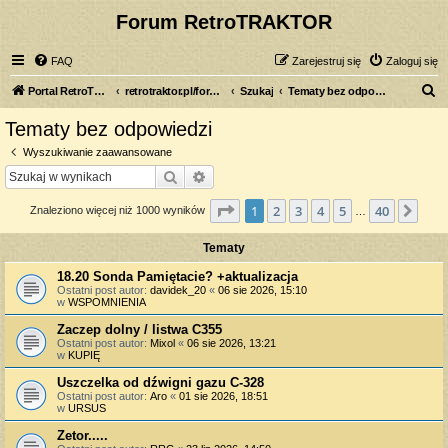
Forum RetroTRAKTOR
FAQ
Zarejestruj się
Zaloguj się
S
Portal RetroTRAKTOR.pl
retrotraktor.pl/forum
Szukaj
Tematy bez odpowiedzi
z
Tematy bez odpowiedzi
u
Wyszukiwanie zaawansowane
k
Szukaj
Wyszukiwanie zaawansowane
a
Strona
1
z
40
1
2
3
4
5
40
Nas
Znaleziono więcej niż 1000 wyników
j
…
Tematy
18.20 Sonda Pamiętacie? +aktualizacja
Ostatni post autor:
davidek_20
«
06 sie 2026, 15:10
w
WSPOMNIENIA
Zaczep dolny / listwa C355
Ostatni post autor:
Mixol
«
06 sie 2026, 13:21
w
KUPIĘ
Uszczelka od dźwigni gazu C-328
Ostatni post autor:
Aro
«
01 sie 2026, 18:51
w
URSUS
Zetor.....