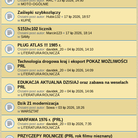
Ostatni post autor:
RRC
«
23 lip 2026, 14:50
w
MOTO-OGÓLNIE
Zaślepki szybkozłączy
Ostatni post autor:
Hubix132
«
17 lip 2026, 18:57
w
KUPIĘ
S151hc102 licznik
Ostatni post autor:
Marcin123
«
17 lip 2026, 18:14
w
SAMy
PŁUG ATLAS !!! 1985 r.
Ostatni post autor:
davidek_20
«
04 lip 2026, 14:10
w
LITERATURA ROLNICZA
Technologia drogowa kraj i eksport POKAZ MOŻLIWOŚCI
PRL
Ostatni post autor:
davidek_20
«
04 lip 2026, 14:09
w
LITERATURA ROLNICZA
EDUKACJA AKTUALNA DZISIAJ oraz zabawa na weselach
PRL
Ostatni post autor:
davidek_20
«
04 lip 2026, 14:06
w
LITERATURA ROLNICZA
Dzik 21 modernizacja
Ostatni post autor:
Sowa
«
03 lip 2026, 18:26
w
WARSZTAT
WARFAMA 1976 r. (PRL)
Ostatni post autor:
davidek_20
«
03 lip 2026, 7:35
w
LITERATURA ROLNICZA
PRZYCZEPY ROLNICZE (PRL rok filmu nieznany)