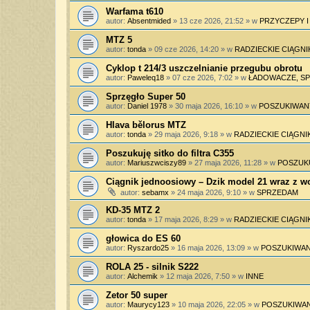
Warfama t610
autor:
Absentmided
»
13 cze 2026, 21:52
» w
PRZYCZEPY 
MTZ 5
autor:
tonda
»
09 cze 2026, 14:20
» w
RADZIECKIE CIĄGNI
Cyklop t 214/3 uszczelnianie przegubu obrotu
autor:
Paweleq18
»
07 cze 2026, 7:02
» w
ŁADOWACZE, SPY
Sprzęgło Super 50
autor:
Daniel 1978
»
30 maja 2026, 16:10
» w
POSZUKIWAN
Hlava bělorus MTZ
autor:
tonda
»
29 maja 2026, 9:18
» w
RADZIECKIE CIĄGNIK
Poszukuję sitko do filtra C355
autor:
Mariuszwciszy89
»
27 maja 2026, 11:28
» w
POSZUK
Ciągnik jednoosiowy – Dzik model 21 wraz z 
autor:
sebamx
»
24 maja 2026, 9:10
» w
SPRZEDAM
KD-35 MTZ 2
autor:
tonda
»
17 maja 2026, 8:29
» w
RADZIECKIE CIĄGNIK
głowica do ES 60
autor:
Ryszardo25
»
16 maja 2026, 13:09
» w
POSZUKIWAN
ROLA 25 - silnik S222
autor:
Alchemik
»
12 maja 2026, 7:50
» w
INNE
Zetor 50 super
autor:
Maurycy123
»
10 maja 2026, 22:05
» w
POSZUKIWAN