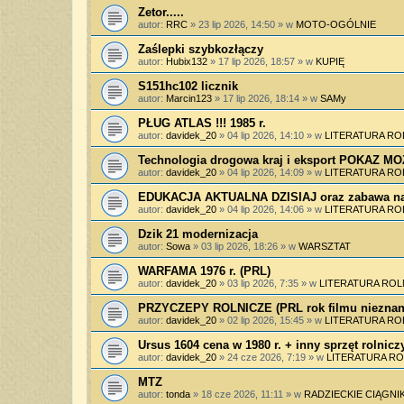
Zetor.....
autor:
RRC
»
23 lip 2026, 14:50
» w
MOTO-OGÓLNIE
Zaślepki szybkozłączy
autor:
Hubix132
»
17 lip 2026, 18:57
» w
KUPIĘ
S151hc102 licznik
autor:
Marcin123
»
17 lip 2026, 18:14
» w
SAMy
PŁUG ATLAS !!! 1985 r.
autor:
davidek_20
»
04 lip 2026, 14:10
» w
LITERATURA RO
Technologia drogowa kraj i eksport POKAZ 
autor:
davidek_20
»
04 lip 2026, 14:09
» w
LITERATURA RO
EDUKACJA AKTUALNA DZISIAJ oraz zabawa na
autor:
davidek_20
»
04 lip 2026, 14:06
» w
LITERATURA RO
Dzik 21 modernizacja
autor:
Sowa
»
03 lip 2026, 18:26
» w
WARSZTAT
WARFAMA 1976 r. (PRL)
autor:
davidek_20
»
03 lip 2026, 7:35
» w
LITERATURA ROL
PRZYCZEPY ROLNICZE (PRL rok filmu nieznan
autor:
davidek_20
»
02 lip 2026, 15:45
» w
LITERATURA RO
Ursus 1604 cena w 1980 r. + inny sprzęt rolnicz
autor:
davidek_20
»
24 cze 2026, 7:19
» w
LITERATURA RO
MTZ
autor:
tonda
»
18 cze 2026, 11:11
» w
RADZIECKIE CIĄGNIK