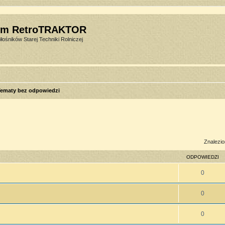
um RetroTRAKTOR
łośników Starej Techniki Rolniczej
ematy bez odpowiedzi
sowane
Znalezio
ODPOWIEDZI
0
0
0