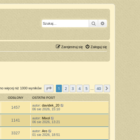
Szukaj
Wyszukiwanie z
Zarejestruj się
Zaloguj się
Strona
1
z
40
1
2
3
4
5
40
Następna
no więcej niż 1000 wyników
…
ODSŁONY
OSTATNI POST
autor:
davidek_20
1457
06 sie 2026, 15:10
autor:
Mixol
1141
06 sie 2026, 13:21
autor:
Aro
3327
01 sie 2026, 18:51