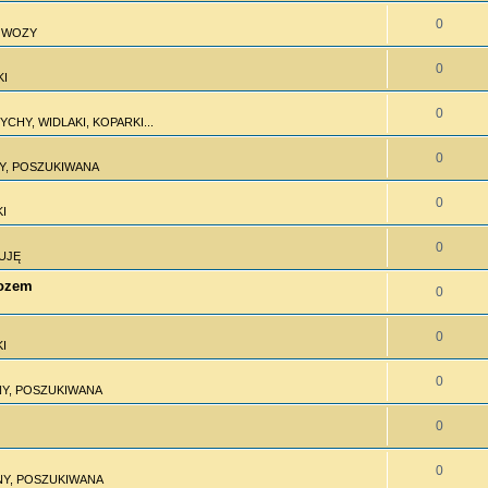
0
I WOZY
0
KI
0
CHY, WIDLAKI, KOPARKI...
0
Y, POSZUKIWANA
0
I
0
UJĘ
wozem
0
0
I
0
Y, POSZUKIWANA
0
0
Y, POSZUKIWANA