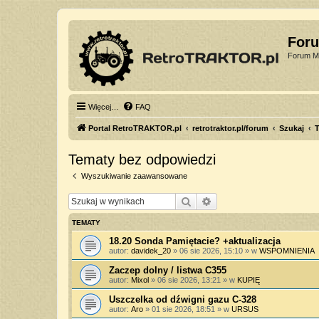
For
Forum Mi
Więcej…
FAQ
Portal RetroTRAKTOR.pl
retrotraktor.pl/forum
Szukaj
T
Tematy bez odpowiedzi
Wyszukiwanie zaawansowane
Szukaj
Wyszukiwanie zaawan
TEMATY
18.20 Sonda Pamiętacie? +aktualizacja
autor:
davidek_20
»
06 sie 2026, 15:10
» w
WSPOMNIENIA
Zaczep dolny / listwa C355
autor:
Mixol
»
06 sie 2026, 13:21
» w
KUPIĘ
Uszczelka od dźwigni gazu C-328
autor:
Aro
»
01 sie 2026, 18:51
» w
URSUS