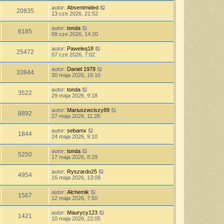
autor:
Absentmided
20835
13 cze 2026, 21:52
autor:
tonda
6185
09 cze 2026, 14:20
autor:
Paweleq18
25472
07 cze 2026, 7:02
autor:
Daniel 1978
33944
30 maja 2026, 16:10
autor:
tonda
3522
29 maja 2026, 9:18
autor:
Mariuszwciszy89
8892
27 maja 2026, 11:28
autor:
sebamx
1844
24 maja 2026, 9:10
autor:
tonda
5250
17 maja 2026, 8:29
autor:
Ryszardo25
4954
16 maja 2026, 13:09
autor:
Alchemik
1567
12 maja 2026, 7:50
autor:
Maurycy123
1421
10 maja 2026, 22:05