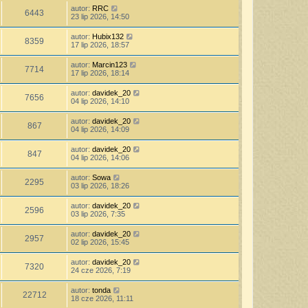
autor:
RRC
6443
23 lip 2026, 14:50
autor:
Hubix132
8359
17 lip 2026, 18:57
autor:
Marcin123
7714
17 lip 2026, 18:14
autor:
davidek_20
7656
04 lip 2026, 14:10
autor:
davidek_20
867
04 lip 2026, 14:09
autor:
davidek_20
847
04 lip 2026, 14:06
autor:
Sowa
2295
03 lip 2026, 18:26
autor:
davidek_20
2596
03 lip 2026, 7:35
autor:
davidek_20
2957
02 lip 2026, 15:45
autor:
davidek_20
7320
24 cze 2026, 7:19
autor:
tonda
22712
18 cze 2026, 11:11