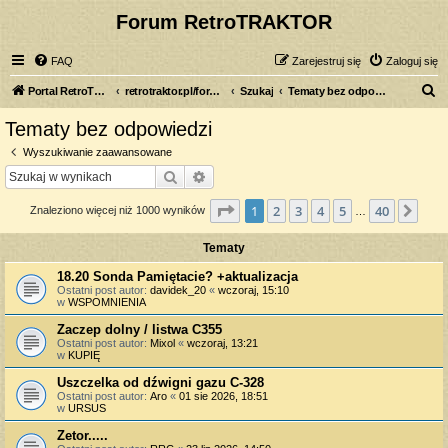
Forum RetroTRAKTOR
FAQ
Zarejestruj się
Zaloguj się
S
Portal RetroTRAKTOR.pl
retrotraktor.pl/forum
Szukaj
Tematy bez odpowiedzi
z
Tematy bez odpowiedzi
u
Wyszukiwanie zaawansowane
k
Szukaj
Wyszukiwanie zaawansowane
a
Strona
1
z
40
1
2
3
4
5
40
Nas
Znaleziono więcej niż 1000 wyników
j
…
Tematy
18.20 Sonda Pamiętacie? +aktualizacja
Ostatni post autor:
davidek_20
«
wczoraj, 15:10
w
WSPOMNIENIA
Zaczep dolny / listwa C355
Ostatni post autor:
Mixol
«
wczoraj, 13:21
w
KUPIĘ
Uszczelka od dźwigni gazu C-328
Ostatni post autor:
Aro
«
01 sie 2026, 18:51
w
URSUS
Zetor.....