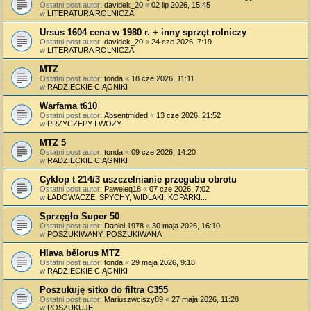
Ostatni post autor:
davidek_20
«
02 lip 2026, 15:45
w
LITERATURA ROLNICZA
Ursus 1604 cena w 1980 r. + inny sprzęt rolniczy
Ostatni post autor:
davidek_20
«
24 cze 2026, 7:19
w
LITERATURA ROLNICZA
MTZ
Ostatni post autor:
tonda
«
18 cze 2026, 11:11
w
RADZIECKIE CIĄGNIKI
Warfama t610
Ostatni post autor:
Absentmided
«
13 cze 2026, 21:52
w
PRZYCZEPY I WOZY
MTZ 5
Ostatni post autor:
tonda
«
09 cze 2026, 14:20
w
RADZIECKIE CIĄGNIKI
Cyklop t 214/3 uszczelnianie przegubu obrotu
Ostatni post autor:
Paweleq18
«
07 cze 2026, 7:02
w
ŁADOWACZE, SPYCHY, WIDLAKI, KOPARKI...
Sprzęgło Super 50
Ostatni post autor:
Daniel 1978
«
30 maja 2026, 16:10
w
POSZUKIWANY, POSZUKIWANA
Hlava bělorus MTZ
Ostatni post autor:
tonda
«
29 maja 2026, 9:18
w
RADZIECKIE CIĄGNIKI
Poszukuję sitko do filtra C355
Ostatni post autor:
Mariuszwciszy89
«
27 maja 2026, 11:28
w
POSZUKUJĘ