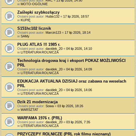
Ostatni post autor:
RRC
«
23 lip 2026, 14:50
w
MOTO-OGÓLNIE
Zaślepki szybkozłączy
Ostatni post autor:
Hubix132
«
17 lip 2026, 18:57
w
KUPIĘ
S151hc102 licznik
Ostatni post autor:
Marcin123
«
17 lip 2026, 18:14
w
SAMy
PŁUG ATLAS !!! 1985 r.
Ostatni post autor:
davidek_20
«
04 lip 2026, 14:10
w
LITERATURA ROLNICZA
Technologia drogowa kraj i eksport POKAZ MOŻLIWOŚCI
PRL
Ostatni post autor:
davidek_20
«
04 lip 2026, 14:09
w
LITERATURA ROLNICZA
EDUKACJA AKTUALNA DZISIAJ oraz zabawa na weselach
PRL
Ostatni post autor:
davidek_20
«
04 lip 2026, 14:06
w
LITERATURA ROLNICZA
Dzik 21 modernizacja
Ostatni post autor:
Sowa
«
03 lip 2026, 18:26
w
WARSZTAT
WARFAMA 1976 r. (PRL)
Ostatni post autor:
davidek_20
«
03 lip 2026, 7:35
w
LITERATURA ROLNICZA
PRZYCZEPY ROLNICZE (PRL rok filmu nieznany)