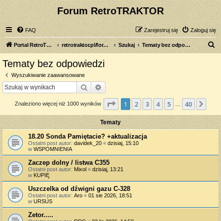
Forum RetroTRAKTOR
FAQ
Zarejestruj się
Zaloguj się
S
Portal RetroTRAKTOR.pl
retrotraktor.pl/forum
Szukaj
Tematy bez odpowiedzi
z
Tematy bez odpowiedzi
u
Wyszukiwanie zaawansowane
k
Szukaj
Wyszukiwanie zaawansowane
a
Strona
1
z
40
1
2
3
4
5
40
Nas
Znaleziono więcej niż 1000 wyników
j
…
Tematy
18.20 Sonda Pamiętacie? +aktualizacja
Ostatni post autor:
davidek_20
«
dzisiaj, 15:10
w
WSPOMNIENIA
Zaczep dolny / listwa C355
Ostatni post autor:
Mixol
«
dzisiaj, 13:21
w
KUPIĘ
Uszczelka od dźwigni gazu C-328
Ostatni post autor:
Aro
«
01 sie 2026, 18:51
w
URSUS
Zetor.....