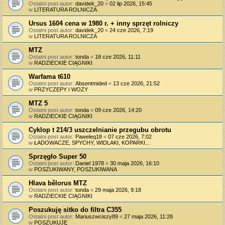
Ostatni post autor:
davidek_20
«
02 lip 2026, 15:45
w
LITERATURA ROLNICZA
Ursus 1604 cena w 1980 r. + inny sprzęt rolniczy
Ostatni post autor:
davidek_20
«
24 cze 2026, 7:19
w
LITERATURA ROLNICZA
MTZ
Ostatni post autor:
tonda
«
18 cze 2026, 11:11
w
RADZIECKIE CIĄGNIKI
Warfama t610
Ostatni post autor:
Absentmided
«
13 cze 2026, 21:52
w
PRZYCZEPY I WOZY
MTZ 5
Ostatni post autor:
tonda
«
09 cze 2026, 14:20
w
RADZIECKIE CIĄGNIKI
Cyklop t 214/3 uszczelnianie przegubu obrotu
Ostatni post autor:
Paweleq18
«
07 cze 2026, 7:02
w
ŁADOWACZE, SPYCHY, WIDLAKI, KOPARKI...
Sprzęgło Super 50
Ostatni post autor:
Daniel 1978
«
30 maja 2026, 16:10
w
POSZUKIWANY, POSZUKIWANA
Hlava bělorus MTZ
Ostatni post autor:
tonda
«
29 maja 2026, 9:18
w
RADZIECKIE CIĄGNIKI
Poszukuję sitko do filtra C355
Ostatni post autor:
Mariuszwciszy89
«
27 maja 2026, 11:28
w
POSZUKUJĘ