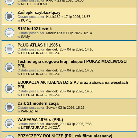
Ostatni post autor:
RRC
«
23 lip 2026, 14:50
w
MOTO-OGÓLNIE
Zaślepki szybkozłączy
Ostatni post autor:
Hubix132
«
17 lip 2026, 18:57
w
KUPIĘ
S151hc102 licznik
Ostatni post autor:
Marcin123
«
17 lip 2026, 18:14
w
SAMy
PŁUG ATLAS !!! 1985 r.
Ostatni post autor:
davidek_20
«
04 lip 2026, 14:10
w
LITERATURA ROLNICZA
Technologia drogowa kraj i eksport POKAZ MOŻLIWOŚCI
PRL
Ostatni post autor:
davidek_20
«
04 lip 2026, 14:09
w
LITERATURA ROLNICZA
EDUKACJA AKTUALNA DZISIAJ oraz zabawa na weselach
PRL
Ostatni post autor:
davidek_20
«
04 lip 2026, 14:06
w
LITERATURA ROLNICZA
Dzik 21 modernizacja
Ostatni post autor:
Sowa
«
03 lip 2026, 18:26
w
WARSZTAT
WARFAMA 1976 r. (PRL)
Ostatni post autor:
davidek_20
«
03 lip 2026, 7:35
w
LITERATURA ROLNICZA
PRZYCZEPY ROLNICZE (PRL rok filmu nieznany)