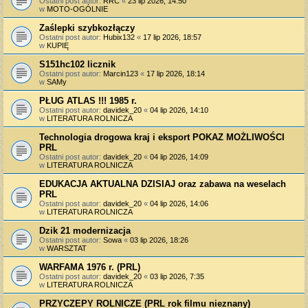
Ostatni post autor:
RRC
«
23 lip 2026, 14:50
w
MOTO-OGÓLNIE
Zaślepki szybkozłączy
Ostatni post autor:
Hubix132
«
17 lip 2026, 18:57
w
KUPIĘ
S151hc102 licznik
Ostatni post autor:
Marcin123
«
17 lip 2026, 18:14
w
SAMy
PŁUG ATLAS !!! 1985 r.
Ostatni post autor:
davidek_20
«
04 lip 2026, 14:10
w
LITERATURA ROLNICZA
Technologia drogowa kraj i eksport POKAZ MOŻLIWOŚCI
PRL
Ostatni post autor:
davidek_20
«
04 lip 2026, 14:09
w
LITERATURA ROLNICZA
EDUKACJA AKTUALNA DZISIAJ oraz zabawa na weselach
PRL
Ostatni post autor:
davidek_20
«
04 lip 2026, 14:06
w
LITERATURA ROLNICZA
Dzik 21 modernizacja
Ostatni post autor:
Sowa
«
03 lip 2026, 18:26
w
WARSZTAT
WARFAMA 1976 r. (PRL)
Ostatni post autor:
davidek_20
«
03 lip 2026, 7:35
w
LITERATURA ROLNICZA
PRZYCZEPY ROLNICZE (PRL rok filmu nieznany)