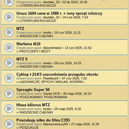
Ostatni post autor:
davidek_20
«
02 lip 2026, 15:45
w
LITERATURA ROLNICZA
Ursus 1604 cena w 1980 r. + inny sprzęt rolniczy
Ostatni post autor:
davidek_20
«
24 cze 2026, 7:19
w
LITERATURA ROLNICZA
MTZ
Ostatni post autor:
tonda
«
18 cze 2026, 11:11
w
RADZIECKIE CIĄGNIKI
Warfama t610
Ostatni post autor:
Absentmided
«
13 cze 2026, 21:52
w
PRZYCZEPY I WOZY
MTZ 5
Ostatni post autor:
tonda
«
09 cze 2026, 14:20
w
RADZIECKIE CIĄGNIKI
Cyklop t 214/3 uszczelnianie przegubu obrotu
Ostatni post autor:
Paweleq18
«
07 cze 2026, 7:02
w
ŁADOWACZE, SPYCHY, WIDLAKI, KOPARKI...
Sprzęgło Super 50
Ostatni post autor:
Daniel 1978
«
30 maja 2026, 16:10
w
POSZUKIWANY, POSZUKIWANA
Hlava bělorus MTZ
Ostatni post autor:
tonda
«
29 maja 2026, 9:18
w
RADZIECKIE CIĄGNIKI
Poszukuję sitko do filtra C355
Ostatni post autor:
Mariuszwciszy89
«
27 maja 2026, 11:28
w
POSZUKUJĘ