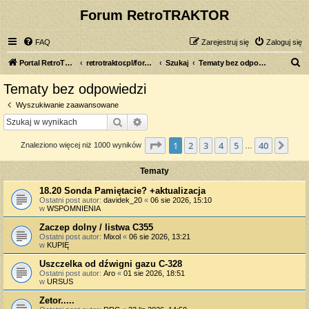
Forum RetroTRAKTOR
FAQ
Zarejestruj się
Zaloguj się
S
Portal RetroTRAKTOR.pl
retrotraktor.pl/forum
Szukaj
Tematy bez odpowiedzi
z
Tematy bez odpowiedzi
u
Wyszukiwanie zaawansowane
k
Szukaj
Wyszukiwanie zaawansowane
a
Strona
1
z
40
1
2
3
4
5
40
Nas
Znaleziono więcej niż 1000 wyników
j
…
Tematy
18.20 Sonda Pamiętacie? +aktualizacja
Ostatni post autor:
davidek_20
«
06 sie 2026, 15:10
w
WSPOMNIENIA
Zaczep dolny / listwa C355
Ostatni post autor:
Mixol
«
06 sie 2026, 13:21
w
KUPIĘ
Uszczelka od dźwigni gazu C-328
Ostatni post autor:
Aro
«
01 sie 2026, 18:51
w
URSUS
Zetor.....