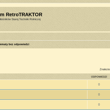
um RetroTRAKTOR
łośników Starej Techniki Rolniczej
ematy bez odpowiedzi
sowane
Znalezio
ODPOWIEDZI
0
0
0