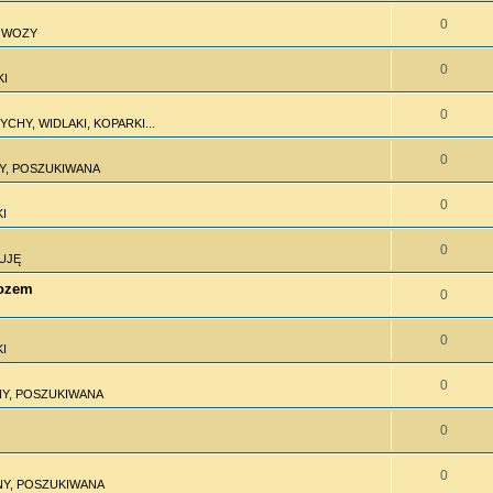
0
I WOZY
0
KI
0
CHY, WIDLAKI, KOPARKI...
0
Y, POSZUKIWANA
0
I
0
UJĘ
wozem
0
0
I
0
Y, POSZUKIWANA
0
0
Y, POSZUKIWANA