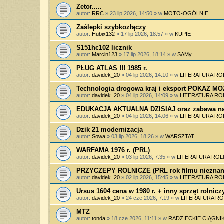
Zetor.....
autor:
RRC
»
23 lip 2026, 14:50
» w
MOTO-OGÓLNIE
Zaślepki szybkozłączy
autor:
Hubix132
»
17 lip 2026, 18:57
» w
KUPIĘ
S151hc102 licznik
autor:
Marcin123
»
17 lip 2026, 18:14
» w
SAMy
PŁUG ATLAS !!! 1985 r.
autor:
davidek_20
»
04 lip 2026, 14:10
» w
LITERATURA RO
Technologia drogowa kraj i eksport POKAZ 
autor:
davidek_20
»
04 lip 2026, 14:09
» w
LITERATURA RO
EDUKACJA AKTUALNA DZISIAJ oraz zabawa na
autor:
davidek_20
»
04 lip 2026, 14:06
» w
LITERATURA RO
Dzik 21 modernizacja
autor:
Sowa
»
03 lip 2026, 18:26
» w
WARSZTAT
WARFAMA 1976 r. (PRL)
autor:
davidek_20
»
03 lip 2026, 7:35
» w
LITERATURA ROL
PRZYCZEPY ROLNICZE (PRL rok filmu nieznan
autor:
davidek_20
»
02 lip 2026, 15:45
» w
LITERATURA RO
Ursus 1604 cena w 1980 r. + inny sprzęt rolnicz
autor:
davidek_20
»
24 cze 2026, 7:19
» w
LITERATURA RO
MTZ
autor:
tonda
»
18 cze 2026, 11:11
» w
RADZIECKIE CIĄGNIK