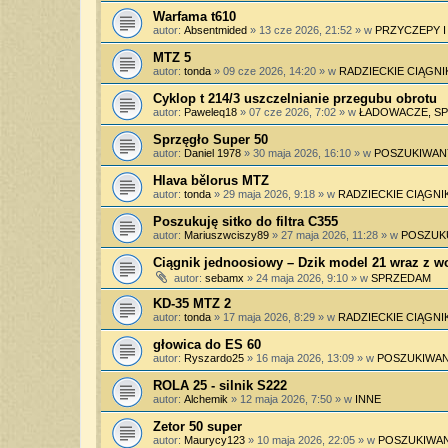
Warfama t610
autor:
Absentmided
»
13 cze 2026, 21:52
» w
PRZYCZEPY 
MTZ 5
autor:
tonda
»
09 cze 2026, 14:20
» w
RADZIECKIE CIĄGNI
Cyklop t 214/3 uszczelnianie przegubu obrotu
autor:
Paweleq18
»
07 cze 2026, 7:02
» w
ŁADOWACZE, SPY
Sprzęgło Super 50
autor:
Daniel 1978
»
30 maja 2026, 16:10
» w
POSZUKIWAN
Hlava bělorus MTZ
autor:
tonda
»
29 maja 2026, 9:18
» w
RADZIECKIE CIĄGNIK
Poszukuję sitko do filtra C355
autor:
Mariuszwciszy89
»
27 maja 2026, 11:28
» w
POSZUK
Ciągnik jednoosiowy – Dzik model 21 wraz z 
autor:
sebamx
»
24 maja 2026, 9:10
» w
SPRZEDAM
KD-35 MTZ 2
autor:
tonda
»
17 maja 2026, 8:29
» w
RADZIECKIE CIĄGNIK
głowica do ES 60
autor:
Ryszardo25
»
16 maja 2026, 13:09
» w
POSZUKIWAN
ROLA 25 - silnik S222
autor:
Alchemik
»
12 maja 2026, 7:50
» w
INNE
Zetor 50 super
autor:
Maurycy123
»
10 maja 2026, 22:05
» w
POSZUKIWAN