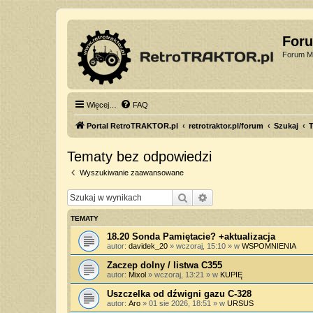
For
Forum Mi
Więcej…
FAQ
Portal RetroTRAKTOR.pl
retrotraktor.pl/forum
Szukaj
T
Tematy bez odpowiedzi
Wyszukiwanie zaawansowane
Szukaj
Wyszukiwanie zaawan
TEMATY
18.20 Sonda Pamiętacie? +aktualizacja
autor:
davidek_20
»
wczoraj, 15:10
» w
WSPOMNIENIA
Zaczep dolny / listwa C355
autor:
Mixol
»
wczoraj, 13:21
» w
KUPIĘ
Uszczelka od dźwigni gazu C-328
autor:
Aro
»
01 sie 2026, 18:51
» w
URSUS