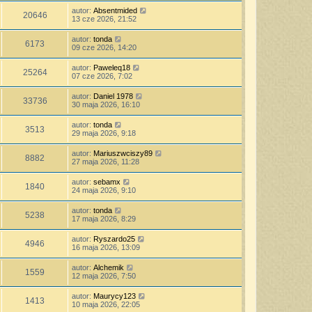
autor:
Absentmided
20646
13 cze 2026, 21:52
autor:
tonda
6173
09 cze 2026, 14:20
autor:
Paweleq18
25264
07 cze 2026, 7:02
autor:
Daniel 1978
33736
30 maja 2026, 16:10
autor:
tonda
3513
29 maja 2026, 9:18
autor:
Mariuszwciszy89
8882
27 maja 2026, 11:28
autor:
sebamx
1840
24 maja 2026, 9:10
autor:
tonda
5238
17 maja 2026, 8:29
autor:
Ryszardo25
4946
16 maja 2026, 13:09
autor:
Alchemik
1559
12 maja 2026, 7:50
autor:
Maurycy123
1413
10 maja 2026, 22:05